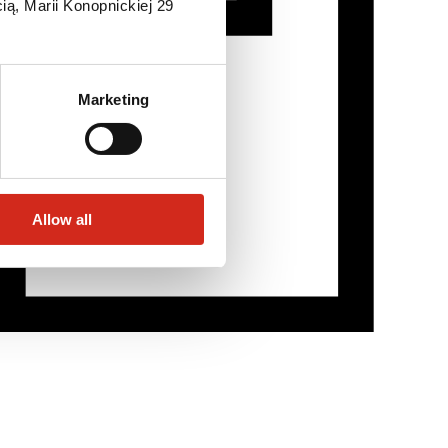
ią, Marii Konopnickiej 29
Marketing
Allow all