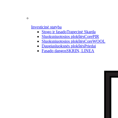
Investicinė statyba
Stogo ir fasado
Trapecinė Skarda
Sluoksniuotosios plokštės
CorePIR
Sluoksniuotosios plokštės
CoreWOOL
Daugiasluoksnės plokštės
Priedai
Fasado dangos
SKRIN, LINEA