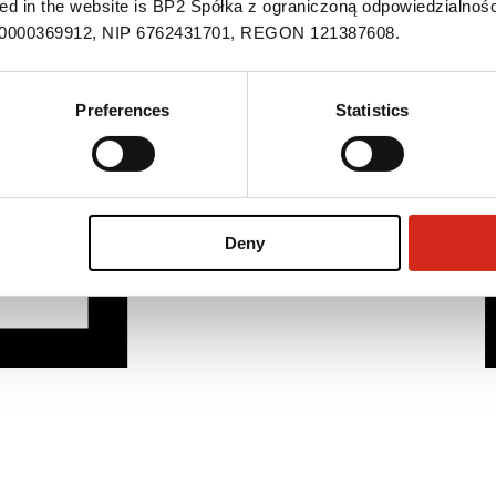
ned in the website is BP2 Spółka z ograniczoną odpowiedzialnośc
S 0000369912, NIP 6762431701, REGON 121387608.
Preferences
Statistics
Deny