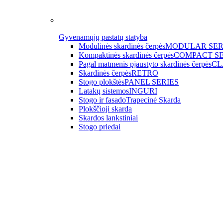
Gyvenamųjų pastatų statyba
Modulinės skardinės čerpės
MODULAR SER
Kompaktinės skardinės čerpės
COMPACT SE
Pagal matmenis pjaustyto skardinės čerpės
CL
Skardinės čerpės
RETRO
Stogo plokštės
PANEL SERIES
Latakų sistemos
INGURI
Stogo ir fasado
Trapecinė Skarda
Plokščioji skarda
Skardos lankstiniai
Stogo priedai