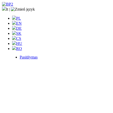
lt
|
PL
EN
DE
SK
CS
HU
RO
Pasiūlymas