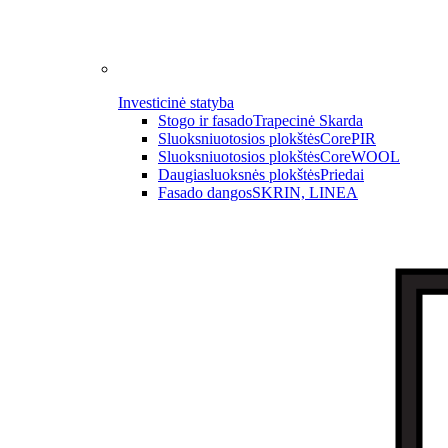
Investicinė statyba
Stogo ir fasado
Trapecinė Skarda
Sluoksniuotosios plokštės
CorePIR
Sluoksniuotosios plokštės
CoreWOOL
Daugiasluoksnės plokštės
Priedai
Fasado dangos
SKRIN, LINEA