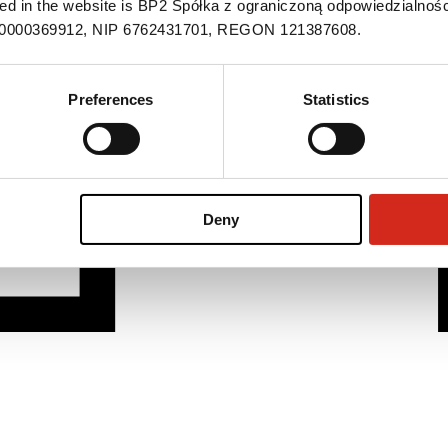
ned in the website is BP2 Spółka z ograniczoną odpowiedzialnośc
S 0000369912, NIP 6762431701, REGON 121387608.
Preferences
Statistics
Deny