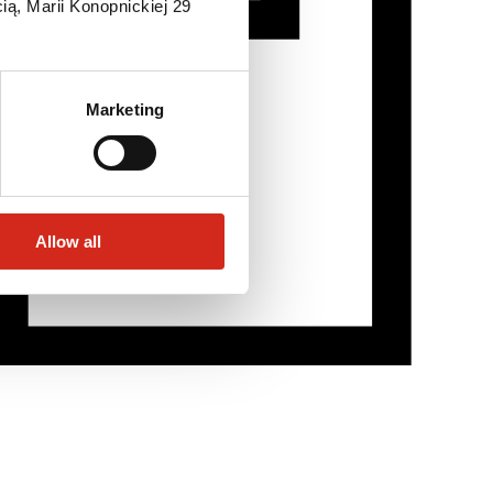
ią, Marii Konopnickiej 29
Marketing
Allow all