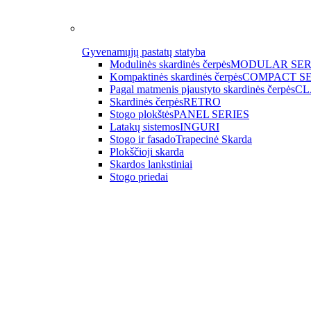
Gyvenamųjų pastatų statyba
Modulinės skardinės čerpės
MODULAR SER
Kompaktinės skardinės čerpės
COMPACT SE
Pagal matmenis pjaustyto skardinės čerpės
CL
Skardinės čerpės
RETRO
Stogo plokštės
PANEL SERIES
Latakų sistemos
INGURI
Stogo ir fasado
Trapecinė Skarda
Plokščioji skarda
Skardos lankstiniai
Stogo priedai