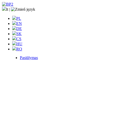
lt
|
PL
EN
DE
SK
CS
HU
RO
Pasiūlymas