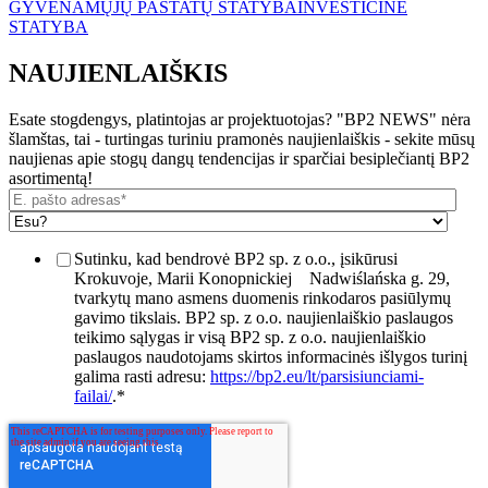
GYVENAMŲJŲ PASTATŲ STATYBA
INVESTICINĖ
STATYBA
NAUJIENLAIŠKIS
Esate stogdengys, platintojas ar projektuotojas? "BP2 NEWS" nėra
šlamštas, tai - turtingas turiniu pramonės naujienlaiškis - sekite mūsų
naujienas apie stogų dangų tendencijas ir sparčiai besiplečiantį BP2
asortimentą!
Sutinku, kad bendrovė BP2 sp. z o.o., įsikūrusi
Krokuvoje, Marii Konopnickiej
Nadwiślańska g. 29,
tvarkytų mano asmens duomenis rinkodaros pasiūlymų
gavimo tikslais. BP2 sp. z o.o. naujienlaiškio paslaugos
teikimo sąlygas ir visą BP2 sp. z o.o. naujienlaiškio
paslaugos naudotojams skirtos informacinės išlygos turinį
galima rasti adresu:
https://bp2.eu/lt/parsisiunciami-
failai/
.
*