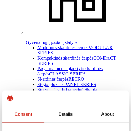
Gyvenamųjų pastatų statyba
Modulinės skardinės čerpės
MODULAR
SERIES
Kompaktinės skardinės čerpės
COMPACT
SERIES
Pagal matmenis pjaustyto skardinės
čerpės
CLASSIC SERIES
Skardinės čerpės
RETRO
Stogo plokštės
PANEL SERIES
Stogo ir fasado
Trapecinė Skarda
Latakų sistemos
INGURI
Plokščioji skarda
Skardos lankstiniai
Stogo priedai
Consent
Details
About