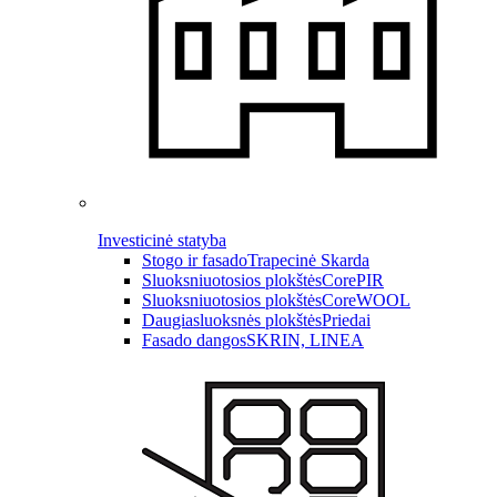
Investicinė statyba
Stogo ir fasado
Trapecinė Skarda
Sluoksniuotosios plokštės
CorePIR
Sluoksniuotosios plokštės
CoreWOOL
Daugiasluoksnės plokštės
Priedai
Fasado dangos
SKRIN, LINEA