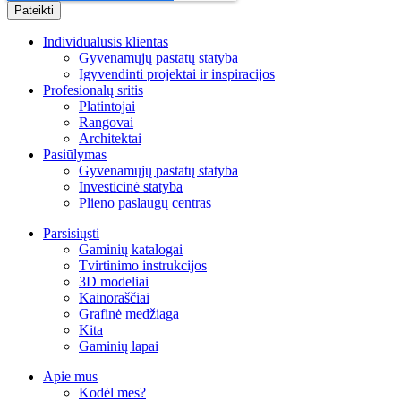
Individualusis klientas
Gyvenamųjų pastatų statyba
Įgyvendinti projektai ir inspiracijos
Profesionalų sritis
Platintojai
Rangovai
Architektai
Pasiūlymas
Gyvenamųjų pastatų statyba
Investicinė statyba
Plieno paslaugų centras
Parsisiųsti
Gaminių katalogai
Tvirtinimo instrukcijos
3D modeliai
Kainoraščiai
Grafinė medžiaga
Kita
Gaminių lapai
Apie mus
Kodėl mes?