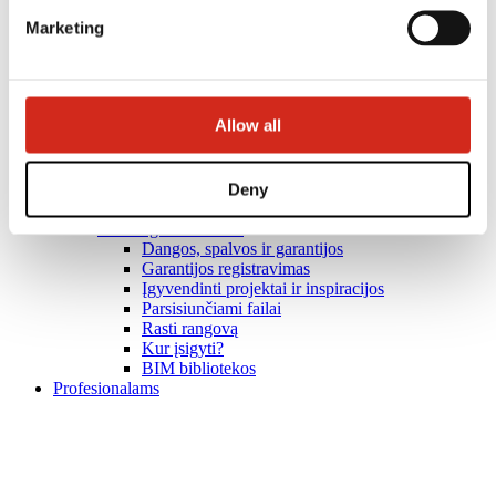
Marketing
Allow all
Deny
Naudingos nuorodos
Dangos, spalvos ir garantijos
Garantijos registravimas
Įgyvendinti projektai ir inspiracijos
Parsisiunčiami failai
Rasti rangovą
Kur įsigyti?
BIM bibliotekos
Profesionalams