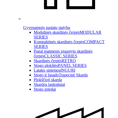
Gyvenamųjų pastatų statyba
Modulinės skardinės čerpės
MODULAR
SERIES
Kompaktinės skardinės čerpės
COMPACT
SERIES
Pagal matmenis pjaustyto skardinės
čerpės
CLASSIC SERIES
Skardinės čerpės
RETRO
Stogo plokštės
PANEL SERIES
Latakų sistemos
INGURI
Stogo ir fasado
Trapecinė Skarda
Plokščioji skarda
Skardos lankstiniai
Stogo priedai