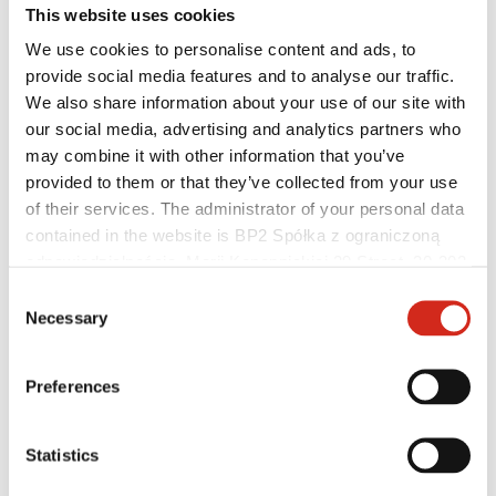
This website uses cookies
We use cookies to personalise content and ads, to
provide social media features and to analyse our traffic.
We also share information about your use of our site with
our social media, advertising and analytics partners who
may combine it with other information that you’ve
provided to them or that they’ve collected from your use
of their services. The administrator of your personal data
contained in the website is BP2 Spółka z ograniczoną
odpowiedzialnością, Marii Konopnickiej 29 Street, 30-302
Individualusis klientas
Kraków. KRS 0000369912, NIP 6762431701, REGON
Consent
Įgyvendinti projektai ir inspiracijos
121387608.
Necessary
Selection
Dangos, spalvos ir garantijos
Garantijos registravimas
Rasti pardavėją / rangovą
Preferences
Statistics