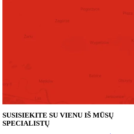
SUSISIEKITE SU VIENU IŠ MŪSŲ
SPECIALISTŲ