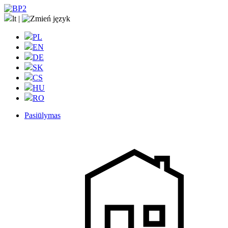
lt
|
PL
EN
DE
SK
CS
HU
RO
Pasiūlymas