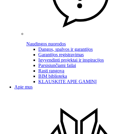
Naudingos nuorodos
Dangos, spalvos ir garantijos
Garantijos registravimas
Įgyvendinti projektai ir inspiracijos
Parsisiunčiami failai
Rasti rangovą
BIM biblioteka
KLAUSKITE APIE GAMINĮ
Apie mus