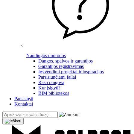
Naudingos nuorodos
Dangos, spalvos ir garantijos
Garantijos registravimas
Įgyvendinti projektai ir inspiracijos
Parsisiunčiami failai
Rasti rangovą
Kur įsigyti?
BIM bibliotekos
Parsisiųsti
Kontaktai