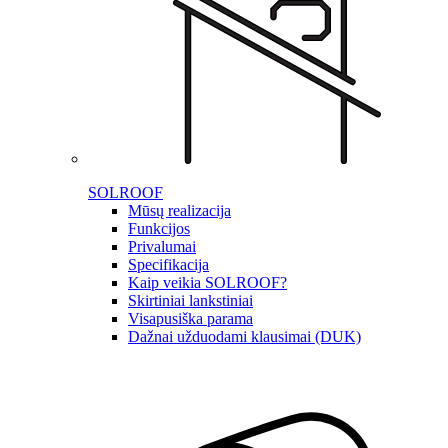
SOLROOF
Mūsų realizacija
Funkcijos
Privalumai
Specifikacija
Kaip veikia SOLROOF?
Skirtiniai lankstiniai
Visapusiška parama
Dažnai užduodami klausimai (DUK)