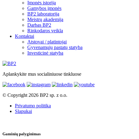
Įmonės istorija
Gamybos įmonės
BP2 laboratorija
Meistrų akademija
Darbas BP2
Rinkodaros veikla
Kontaktai
Atstovai / platintojai
Gyvenamųjų pastatų statyba
Investicinė statyba
Aplankykite mus socialiniuose tinkluose
© Copyright 2026 BP2 sp. z o.o.
Privatumo politika
Slapukai
Gaminių palyginimas