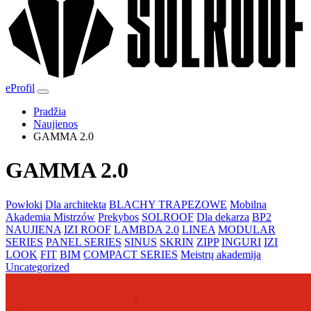
eProfil
Pradžia
Naujienos
GAMMA 2.0
GAMMA 2.0
Powłoki
Dla architekta
BLACHY TRAPEZOWE
Mobilna
Akademia Mistrzów
Prekybos
SOLROOF
Dla dekarza
BP2
NAUJIENA
IZI ROOF
LAMBDA 2.0
LINEA
MODULAR
SERIES
PANEL SERIES
SINUS
SKRIN
ZIPP
INGURI
IZI
LOOK
FIT
BIM
COMPACT SERIES
Meistrų akademija
Uncategorized