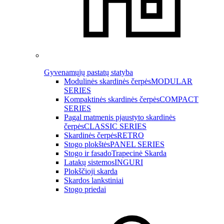
Gyvenamųjų pastatų statyba
Modulinės skardinės čerpės
MODULAR
SERIES
Kompaktinės skardinės čerpės
COMPACT
SERIES
Pagal matmenis pjaustyto skardinės
čerpės
CLASSIC SERIES
Skardinės čerpės
RETRO
Stogo plokštės
PANEL SERIES
Stogo ir fasado
Trapecinė Skarda
Latakų sistemos
INGURI
Plokščioji skarda
Skardos lankstiniai
Stogo priedai