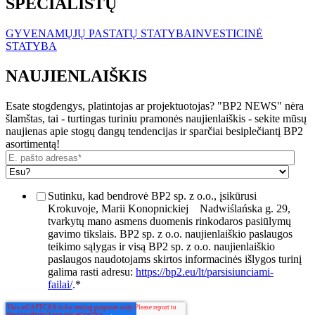
SPECIALISTŲ
GYVENAMŲJŲ PASTATŲ STATYBA
INVESTICINĖ
STATYBA
NAUJIENLAIŠKIS
Esate stogdengys, platintojas ar projektuotojas? "BP2 NEWS" nėra
šlamštas, tai - turtingas turiniu pramonės naujienlaiškis - sekite mūsų
naujienas apie stogų dangų tendencijas ir sparčiai besiplečiantį BP2
asortimentą!
Sutinku, kad bendrovė BP2 sp. z o.o., įsikūrusi
Krokuvoje, Marii Konopnickiej
Nadwiślańska g. 29,
tvarkytų mano asmens duomenis rinkodaros pasiūlymų
gavimo tikslais. BP2 sp. z o.o. naujienlaiškio paslaugos
teikimo sąlygas ir visą BP2 sp. z o.o. naujienlaiškio
paslaugos naudotojams skirtos informacinės išlygos turinį
galima rasti adresu:
https://bp2.eu/lt/parsisiunciami-
failai/
.
*