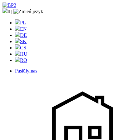
lt
|
PL
EN
DE
SK
CS
HU
RO
Pasiūlymas