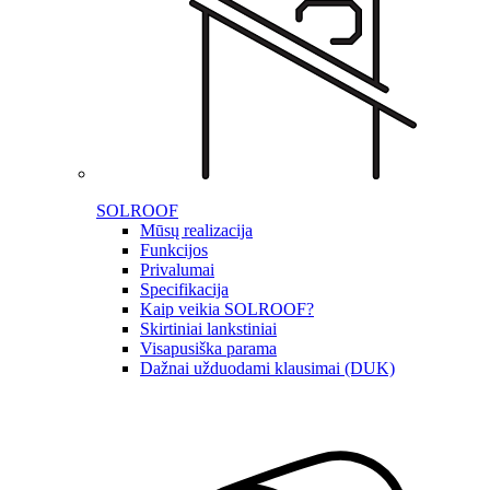
SOLROOF
Mūsų realizacija
Funkcijos
Privalumai
Specifikacija
Kaip veikia SOLROOF?
Skirtiniai lankstiniai
Visapusiška parama
Dažnai užduodami klausimai (DUK)