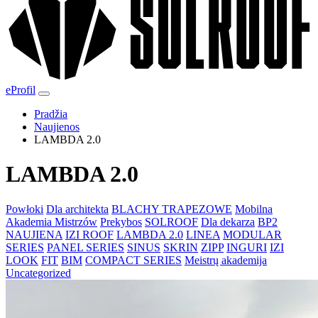
eProfil
Pradžia
Naujienos
LAMBDA 2.0
LAMBDA 2.0
Powłoki
Dla architekta
BLACHY TRAPEZOWE
Mobilna
Akademia Mistrzów
Prekybos
SOLROOF
Dla dekarza
BP2
NAUJIENA
IZI ROOF
LAMBDA 2.0
LINEA
MODULAR
SERIES
PANEL SERIES
SINUS
SKRIN
ZIPP
INGURI
IZI
LOOK
FIT
BIM
COMPACT SERIES
Meistrų akademija
Uncategorized