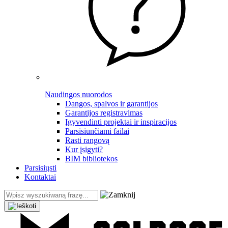
Naudingos nuorodos
Dangos, spalvos ir garantijos
Garantijos registravimas
Įgyvendinti projektai ir inspiracijos
Parsisiunčiami failai
Rasti rangovą
Kur įsigyti?
BIM bibliotekos
Parsisiųsti
Kontaktai