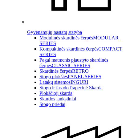
Gyvenamųjų pastatų statyba
Modulinės skardinės čerpės
MODULAR
SERIES
Kompaktinės skardinės čerpės
COMPACT
SERIES
Pagal matmenis pjaustyto skardinės
čerpės
CLASSIC SERIES
Skardinės čerpės
RETRO
Stogo plokštės
PANEL SERIES
Latakų sistemos
INGURI
Stogo ir fasado
Trapecinė Skarda
Plokščioji skarda
Skardos lankstiniai
Stogo priedai