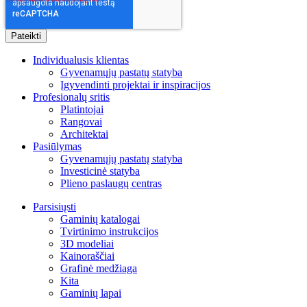
Individualusis klientas
Gyvenamųjų pastatų statyba
Įgyvendinti projektai ir inspiracijos
Profesionalų sritis
Platintojai
Rangovai
Architektai
Pasiūlymas
Gyvenamųjų pastatų statyba
Investicinė statyba
Plieno paslaugų centras
Parsisiųsti
Gaminių katalogai
Tvirtinimo instrukcijos
3D modeliai
Kainoraščiai
Grafinė medžiaga
Kita
Gaminių lapai