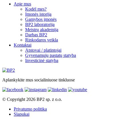
Apie mus
Kodėl mes?
Įmonės istorija
Gamybos įmonės
BP2 laboratorija
Meistrų akademija
Darbas BP2
Rinkodaros veikla
Kontaktai
Atstovai / platintojai
Gyvenamųjų pastatų statyba
Investicinė statyba
Aplankykite mus socialiniuose tinkluose
© Copyright 2026 BP2 sp. z o.o.
Privatumo politika
Slapukai