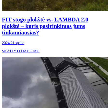
FIT stogo plokštė vs. LAMBDA 2.0
plokštė – kuris pasirinkimas jums
tinkamiausias?
2024 21 spalio
SKAITYTI DAUGIAU