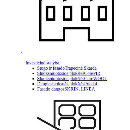
Investicinė statyba
Stogo ir fasado
Trapecinė Skarda
Sluoksniuotosios plokštės
CorePIR
Sluoksniuotosios plokštės
CoreWOOL
Daugiasluoksnės plokštės
Priedai
Fasado dangos
SKRIN, LINEA