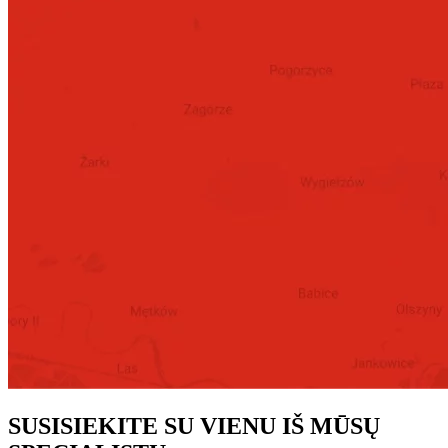
SUSISIEKITE SU VIENU IŠ MŪSŲ