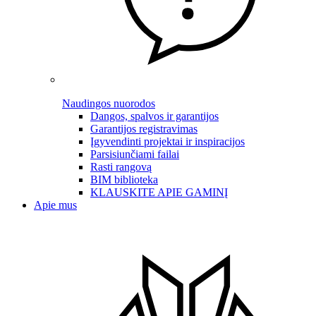
Naudingos nuorodos
Dangos, spalvos ir garantijos
Garantijos registravimas
Įgyvendinti projektai ir inspiracijos
Parsisiunčiami failai
Rasti rangovą
BIM biblioteka
KLAUSKITE APIE GAMINĮ
Apie mus