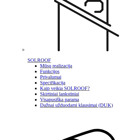
SOLROOF
Mūsų realizacija
Funkcijos
Privalumai
Specifikacija
Kaip veikia SOLROOF?
Skirtiniai lankstiniai
Visapusiška parama
Dažnai užduodami klausimai (DUK)