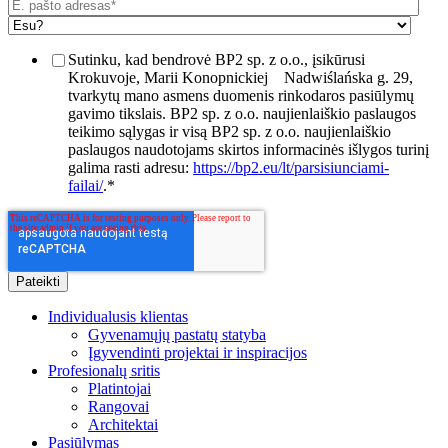
Sutinku, kad bendrovė BP2 sp. z o.o., įsikūrusi
Krokuvoje, Marii Konopnickiej
Nadwiślańska g. 29,
tvarkytų mano asmens duomenis rinkodaros pasiūlymų
gavimo tikslais. BP2 sp. z o.o. naujienlaiškio paslaugos
teikimo sąlygas ir visą BP2 sp. z o.o. naujienlaiškio
paslaugos naudotojams skirtos informacinės išlygos turinį
galima rasti adresu:
https://bp2.eu/lt/parsisiunciami-
failai/
.
*
Individualusis klientas
Gyvenamųjų pastatų statyba
Įgyvendinti projektai ir inspiracijos
Profesionalų sritis
Platintojai
Rangovai
Architektai
Pasiūlymas