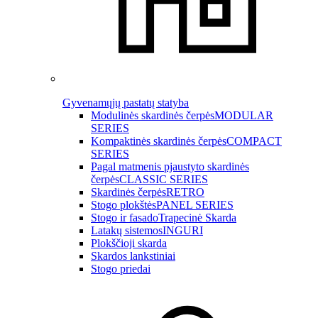
Gyvenamųjų pastatų statyba
Modulinės skardinės čerpės
MODULAR
SERIES
Kompaktinės skardinės čerpės
COMPACT
SERIES
Pagal matmenis pjaustyto skardinės
čerpės
CLASSIC SERIES
Skardinės čerpės
RETRO
Stogo plokštės
PANEL SERIES
Stogo ir fasado
Trapecinė Skarda
Latakų sistemos
INGURI
Plokščioji skarda
Skardos lankstiniai
Stogo priedai