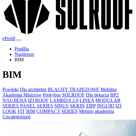
eProfil
Pradžia
Naujienos
BIM
BIM
Powłoki
Dla architekta
BLACHY TRAPEZOWE
Mobilna
Akademia Mistrzów
Prekybos
SOLROOF
Dla dekarza
BP2
NAUJIENA
IZI ROOF
LAMBDA 2.0
LINEA
MODULAR
SERIES
PANEL SERIES
SINUS
SKRIN
ZIPP
INGURI
IZI
LOOK
FIT
BIM
COMPACT SERIES
Meistrų akademija
Uncategorized