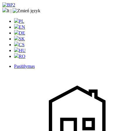
lt
|
PL
EN
DE
SK
CS
HU
RO
Pasiūlymas