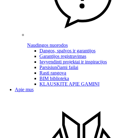
Naudingos nuorodos
Dangos, spalvos ir garantijos
Garantijos registravimas
Įgyvendinti projektai ir inspiracijos
Parsisiunčiami failai
Rasti rangovą
BIM biblioteka
KLAUSKITE APIE GAMINĮ
Apie mus