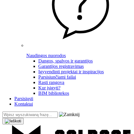
Naudingos nuorodos
Dangos, spalvos ir garantijos
Garantijos registravimas
Įgyvendinti projektai ir inspiracijos
Parsisiunčiami failai
Rasti rangovą
Kur įsigyti?
BIM bibliotekos
Parsisiųsti
Kontaktai