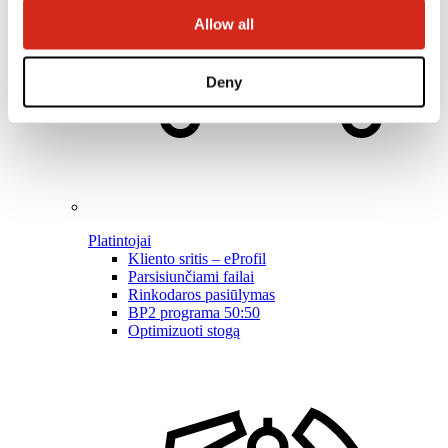
Allow all
Deny
Platintojai
Kliento sritis – eProfil
Parsisiunčiami failai
Rinkodaros pasiūlymas
BP2 programa 50:50
Optimizuoti stogą