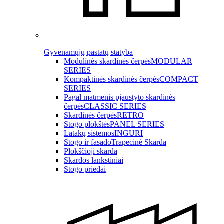
Gyvenamųjų pastatų statyba
Modulinės skardinės čerpės
MODULAR
SERIES
Kompaktinės skardinės čerpės
COMPACT
SERIES
Pagal matmenis pjaustyto skardinės
čerpės
CLASSIC SERIES
Skardinės čerpės
RETRO
Stogo plokštės
PANEL SERIES
Latakų sistemos
INGURI
Stogo ir fasado
Trapecinė Skarda
Plokščioji skarda
Skardos lankstiniai
Stogo priedai