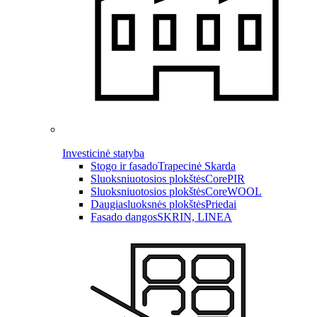
Investicinė statyba
Stogo ir fasado
Trapecinė Skarda
Sluoksniuotosios plokštės
CorePIR
Sluoksniuotosios plokštės
CoreWOOL
Daugiasluoksnės plokštės
Priedai
Fasado dangos
SKRIN, LINEA