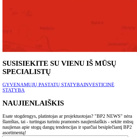
SUSISIEKITE SU VIENU IŠ MŪSŲ
SPECIALISTŲ
GYVENAMŲJŲ PASTATŲ STATYBA
INVESTICINĖ
STATYBA
NAUJIENLAIŠKIS
Esate stogdengys, platintojas ar projektuotojas? "BP2 NEWS" nėra
šlamštas, tai - turtingas turiniu pramonės naujienlaiškis - sekite mūsų
naujienas apie stogų dangų tendencijas ir sparčiai besiplečiantį BP2
asortimentą!