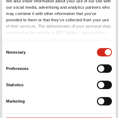
We also share information about your use of our site with
our social media, advertising and analytics partners who
may combine it with other information that you’ve
provided to them or that they’ve collected from your use
of their services. The administrator of your personal data
contained in the website is BP2 Spółka z ograniczoną
odpowiedzialnością, Marii Konopnickiej 29 Street, 30-302
Kraków. KRS 0000369912, NIP 6762431701, REGON
Consent
121387608.
Necessary
Selection
Naudingos nuorodos
Dangos, spalvos ir garantijos
Garantijos registravimas
Preferences
Įgyvendinti projektai ir inspiracijos
Parsisiunčiami failai
Rasti rangovą
Kur įsigyti?
Statistics
BIM bibliotekos
Profesionalams
Marketing