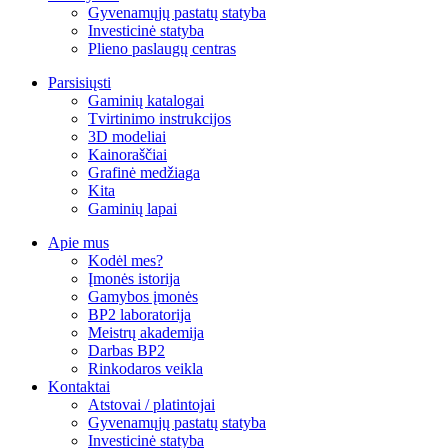
Gyvenamųjų pastatų statyba
Investicinė statyba
Plieno paslaugų centras
Parsisiųsti
Gaminių katalogai
Tvirtinimo instrukcijos
3D modeliai
Kainoraščiai
Grafinė medžiaga
Kita
Gaminių lapai
Apie mus
Kodėl mes?
Įmonės istorija
Gamybos įmonės
BP2 laboratorija
Meistrų akademija
Darbas BP2
Rinkodaros veikla
Kontaktai
Atstovai / platintojai
Gyvenamųjų pastatų statyba
Investicinė statyba