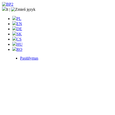
lt
|
PL
EN
DE
SK
CS
HU
RO
Pasiūlymas