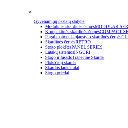
Gyvenamųjų pastatų statyba
Modulinės skardinės čerpės
MODULAR SER
Kompaktinės skardinės čerpės
COMPACT SE
Pagal matmenis pjaustyto skardinės čerpės
CL
Skardinės čerpės
RETRO
Stogo plokštės
PANEL SERIES
Latakų sistemos
INGURI
Stogo ir fasado
Trapecinė Skarda
Plokščioji skarda
Skardos lankstiniai
Stogo priedai