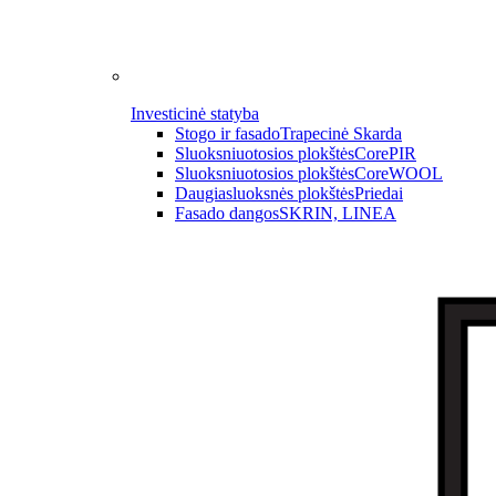
Investicinė statyba
Stogo ir fasado
Trapecinė Skarda
Sluoksniuotosios plokštės
CorePIR
Sluoksniuotosios plokštės
CoreWOOL
Daugiasluoksnės plokštės
Priedai
Fasado dangos
SKRIN, LINEA