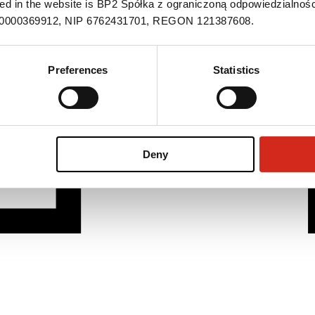
ned in the website is BP2 Spółka z ograniczoną odpowiedzialnośc
S 0000369912, NIP 6762431701, REGON 121387608.
Preferences
Statistics
Deny