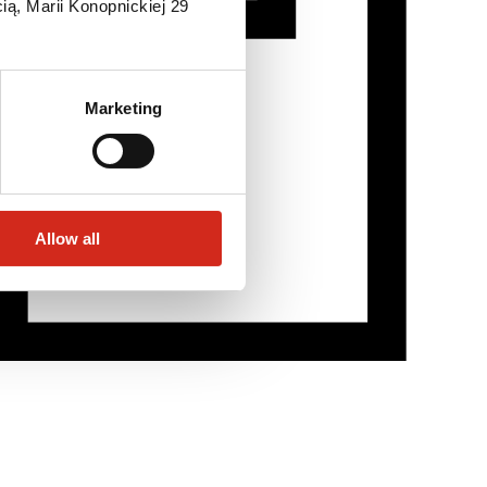
ią, Marii Konopnickiej 29
Marketing
Allow all