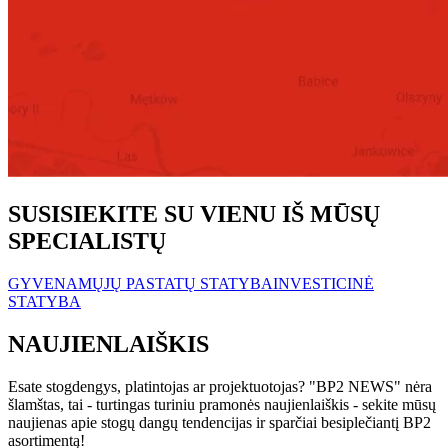
SUSISIEKITE SU VIENU IŠ MŪSŲ
SPECIALISTŲ
GYVENAMŲJŲ PASTATŲ STATYBA
INVESTICINĖ
STATYBA
NAUJIENLAIŠKIS
Esate stogdengys, platintojas ar projektuotojas? "BP2 NEWS" nėra
šlamštas, tai - turtingas turiniu pramonės naujienlaiškis - sekite mūsų
naujienas apie stogų dangų tendencijas ir sparčiai besiplečiantį BP2
asortimentą!