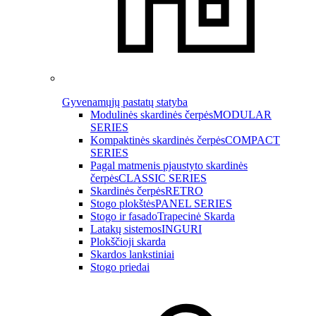
Gyvenamųjų pastatų statyba
Modulinės skardinės čerpės
MODULAR
SERIES
Kompaktinės skardinės čerpės
COMPACT
SERIES
Pagal matmenis pjaustyto skardinės
čerpės
CLASSIC SERIES
Skardinės čerpės
RETRO
Stogo plokštės
PANEL SERIES
Stogo ir fasado
Trapecinė Skarda
Latakų sistemos
INGURI
Plokščioji skarda
Skardos lankstiniai
Stogo priedai