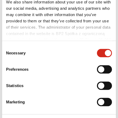
We also share information about your use of our site with
our social media, advertising and analytics partners who
may combine it with other information that you’ve
provided to them or that they’ve collected from your use
of their services. The administrator of your personal data
contained in the website is BP2 Spółka z ograniczoną
odpowiedzialnością, Marii Konopnickiej 29 Street, 30-302
Kraków. KRS 0000369912, NIP 6762431701, REGON
Consent
121387608.
Necessary
Selection
Platintojai
Kliento sritis – eProfil
Preferences
Parsisiunčiami failai
Rinkodaros pasiūlymas
BP2 programa 50:50
Statistics
Optimizuoti stogą
Marketing