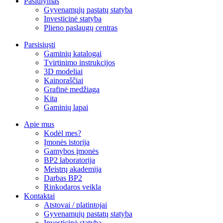
Pasiūlymas
Gyvenamųjų pastatų statyba
Investicinė statyba
Plieno paslaugų centras
Parsisiųsti
Gaminių katalogai
Tvirtinimo instrukcijos
3D modeliai
Kainoraščiai
Grafinė medžiaga
Kita
Gaminių lapai
Apie mus
Kodėl mes?
Įmonės istorija
Gamybos įmonės
BP2 laboratorija
Meistrų akademija
Darbas BP2
Rinkodaros veikla
Kontaktai
Atstovai / platintojai
Gyvenamųjų pastatų statyba
Investicinė statyba