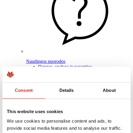
Naudingos nuorodos
Dangos, spalvos ir garantijos
Garantijos registravimas
Įgyvendinti projektai ir inspiracijos
Parsisiunčiami failai
Rasti rangovą
Consent
Details
About
Kur įsigyti?
BIM bibliotekos
Profesionalams
This website uses cookies
We use cookies to personalise content and ads, to
provide social media features and to analyse our traffic.