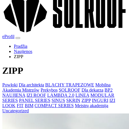
eProfil
Pradžia
Naujienos
ZIPP
ZIPP
Powłoki
Dla architekta
BLACHY TRAPEZOWE
Mobilna
Akademia Mistrzów
Prekybos
SOLROOF
Dla dekarza
BP2
NAUJIENA
IZI ROOF
LAMBDA 2.0
LINEA
MODULAR
SERIES
PANEL SERIES
SINUS
SKRIN
ZIPP
INGURI
IZI
LOOK
FIT
BIM
COMPACT SERIES
Meistrų akademija
Uncategorized