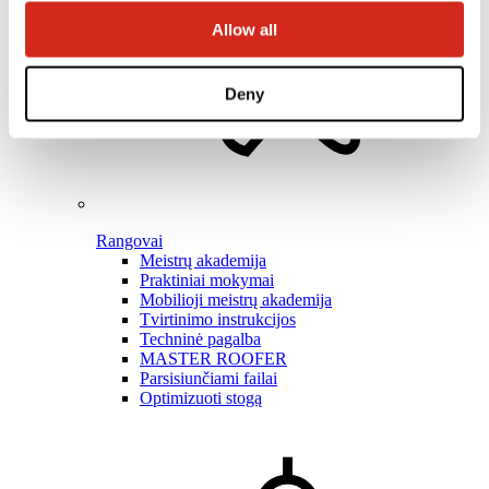
Allow all
Deny
Rangovai
Meistrų akademija
Praktiniai mokymai
Mobilioji meistrų akademija
Tvirtinimo instrukcijos
Techninė pagalba
MASTER ROOFER
Parsisiunčiami failai
Optimizuoti stogą