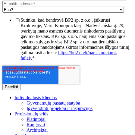
Sutinku, kad bendrovė BP2 sp. z o.o., įsikūrusi
Krokuvoje, Marii Konopnickiej
Nadwiślańska g. 29,
tvarkytų mano asmens duomenis rinkodaros pasiūlymų
gavimo tikslais. BP2 sp. z o.o. naujienlaiškio paslaugos
teikimo sąlygas ir visą BP2 sp. z o.o. naujienlaiškio
paslaugos naudotojams skirtos informacinės išlygos turinį
galima rasti adresu:
https://bp2.eu/lt/parsisiunciami-
failai/
.
*
Individualusis klientas
Gyvenamųjų pastatų statyba
Įgyvendinti projektai ir inspiracijos
Profesionalų sritis
Platintojai
Rangovai
Architektai