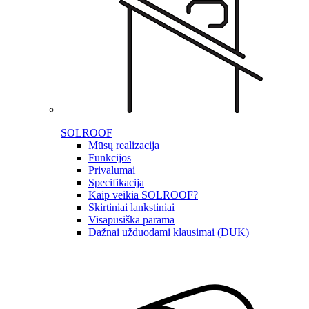
SOLROOF
Mūsų realizacija
Funkcijos
Privalumai
Specifikacija
Kaip veikia SOLROOF?
Skirtiniai lankstiniai
Visapusiška parama
Dažnai užduodami klausimai (DUK)