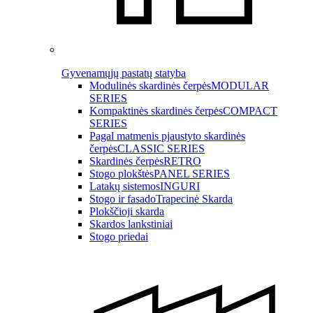
Gyvenamųjų pastatų statyba
Modulinės skardinės čerpės
MODULAR
SERIES
Kompaktinės skardinės čerpės
COMPACT
SERIES
Pagal matmenis pjaustyto skardinės
čerpės
CLASSIC SERIES
Skardinės čerpės
RETRO
Stogo plokštės
PANEL SERIES
Latakų sistemos
INGURI
Stogo ir fasado
Trapecinė Skarda
Plokščioji skarda
Skardos lankstiniai
Stogo priedai