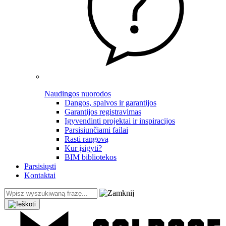
Naudingos nuorodos
Dangos, spalvos ir garantijos
Garantijos registravimas
Įgyvendinti projektai ir inspiracijos
Parsisiunčiami failai
Rasti rangovą
Kur įsigyti?
BIM bibliotekos
Parsisiųsti
Kontaktai