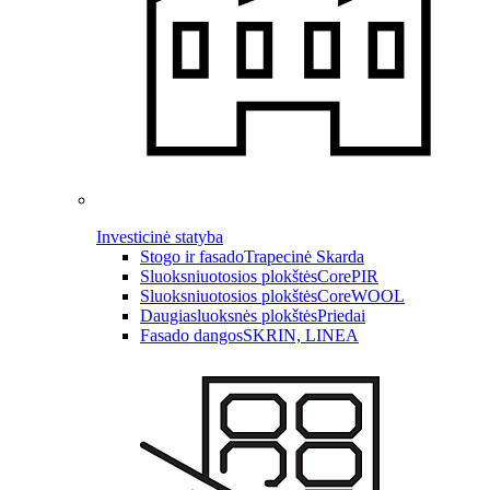
Investicinė statyba
Stogo ir fasado
Trapecinė Skarda
Sluoksniuotosios plokštės
CorePIR
Sluoksniuotosios plokštės
CoreWOOL
Daugiasluoksnės plokštės
Priedai
Fasado dangos
SKRIN, LINEA