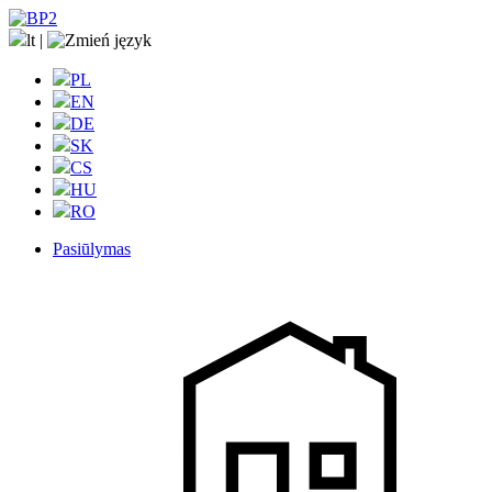
lt
|
PL
EN
DE
SK
CS
HU
RO
Pasiūlymas