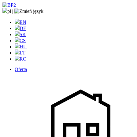
pl
|
EN
DE
SK
CS
HU
LT
RO
Oferta