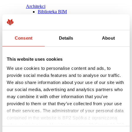
Architekci
Biblioteka BIM
Modele 3D
Plugin Revit BP2
Consent
Details
About
This website uses cookies
We use cookies to personalise content and ads, to
provide social media features and to analyse our traffic.
We also share information about your use of our site with
our social media, advertising and analytics partners who
may combine it with other information that you’ve
provided to them or that they’ve collected from your use
of their services. The administrator of your personal data
contained in the website is BP2 Spółka z ograniczoną
Pomocne linki
Powłoki, kolorystyka i gwarancje
odpowiedzialnością, Marii Konopnickiej 29 Street, 30-302
Rejestracja gwarancji
Kraków. KRS 0000369912, NIP 6762431701, REGON