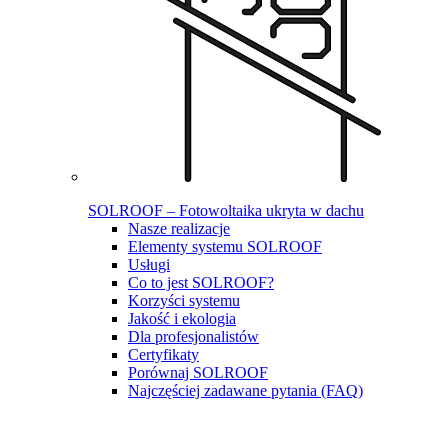
SOLROOF – Fotowoltaika ukryta w dachu
Nasze realizacje
Elementy systemu SOLROOF
Usługi
Co to jest SOLROOF?
Korzyści systemu
Jakość i ekologia
Dla profesjonalistów
Certyfikaty
Porównaj SOLROOF
Najczęściej zadawane pytania (FAQ)