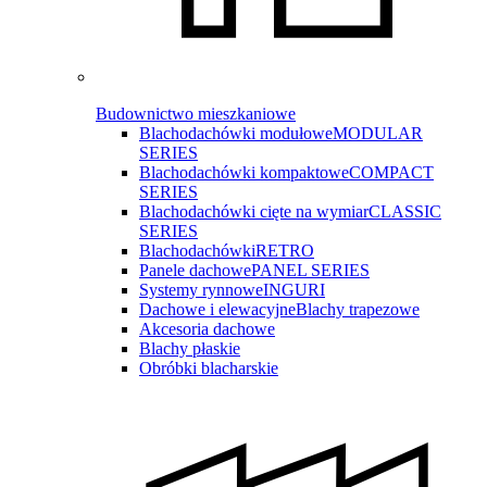
Budownictwo mieszkaniowe
Blachodachówki modułowe
MODULAR
SERIES
Blachodachówki kompaktowe
COMPACT
SERIES
Blachodachówki cięte na wymiar
CLASSIC
SERIES
Blachodachówki
RETRO
Panele dachowe
PANEL SERIES
Systemy rynnowe
INGURI
Dachowe i elewacyjne
Blachy trapezowe
Akcesoria dachowe
Blachy płaskie
Obróbki blacharskie