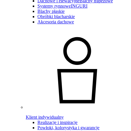
Dachowe i elewacyjne
Blachy trapezowe
Systemy rynnowe
INGURI
Blachy płaskie
Obróbki blacharskie
Akcesoria dachowe
Klient indywidualny
Realizacje i inspiracje
Powłoki, kolorystyka i gwarancje