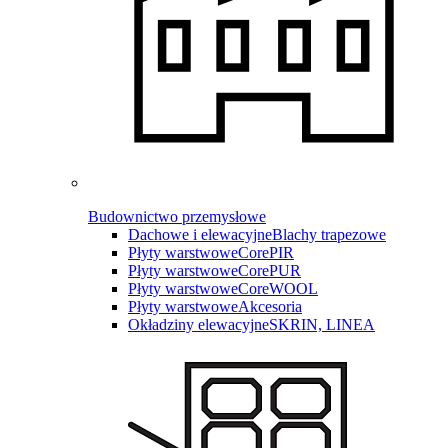
Budownictwo przemysłowe
Dachowe i elewacyjne
Blachy trapezowe
Płyty warstwowe
CorePIR
Płyty warstwowe
CorePUR
Płyty warstwowe
CoreWOOL
Płyty warstwowe
Akcesoria
Okładziny elewacyjne
SKRIN, LINEA