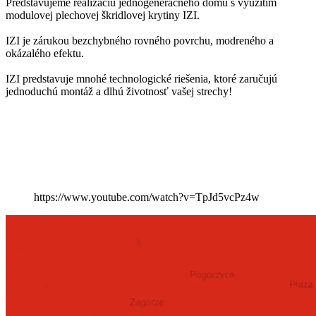
Predstavujeme realizáciu jednogeneračného domu s využitím
modulovej plechovej škridlovej krytiny IZI.
IZI je zárukou bezchybného rovného povrchu, modreného a
okázalého efektu.
IZI predstavuje mnohé technologické riešenia, ktoré zaručujú
jednoduchú montáž a dlhú životnosť vašej strechy!
https://www.youtube.com/watch?v=TpJd5vcPz4w