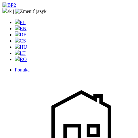
sk
|
PL
EN
DE
CS
HU
LT
RO
Ponuka