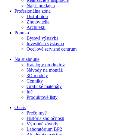
Realizácie a inšpirácie
Nájsť predajcu
Profesionálna zóna
Distribútori
Zhotovitelia
Architekti
Ponuka
Bytová výstavba
Investičná výstavba
Oceľové servisné centrum
Na stiahnutie
Katalógy produktov
Návody na montáž
3D modely
Cenníky
Grafické materiály
Iné
Produktové listy
O nás
Prečo my?
História spoločnosti
Výrobné závody
Laboratórium BP2
Akadémia majstrov