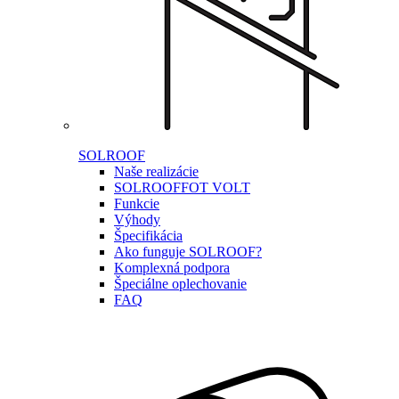
SOLROOF
Naše realizácie
SOLROOF
FOT VOLT
Funkcie
Výhody
Špecifikácia
Ako funguje SOLROOF?
Komplexná podpora
Špeciálne oplechovanie
FAQ