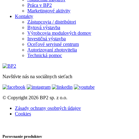
Práca v BP2
Marketingové aktivity
Kontakty
Zástupcovia / distribútori
Bytová výstavba
Výrobcovia modulových domov
Investičná výstavba
Oceľové servisné centrum
Autorizovaní zhotovitelia
Technická pomoc
Navštívte nás na sociálnych sieťach
© Copyright 2026 BP2 sp. z o.o.
Zásady ochrany osobných údajov
Cookies
Porovnanie produktov