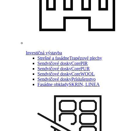
Investičná výstavba
Strešné a fasádne
Trapézové plechy
Sendvičové dosky
CorePIR
Sendvičové dosky
CorePUR
Sendvičové dosky
CoreWOOL
Sendvičové dosky
Príslušenstvo
Fasádne obklady
SKRIN, LINEA