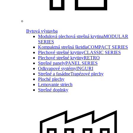
Bytová výstavba
Modulová plechová strešná krytina
MODULAR
SERIES
Kompaktná strešná škridla
COMPACT SERIES
Plechové strešné krytiny
CLASSIC SERIES
Plechové strešné krytiny
RETRO
Strešné panely
PANEL SERIES
Odkvapové systémy
INGURI
Strešné a fasádne
Trapézové plechy
Ploché plechy
Lemovanie striech
Strešné doplnky