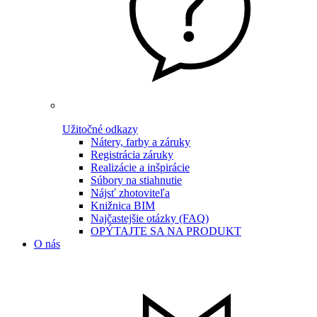
Užitočné odkazy
Nátery, farby a záruky
Registrácia záruky
Realizácie a inšpirácie
Súbory na stiahnutie
Nájsť zhotoviteľa
Knižnica BIM
Najčastejšie otázky (FAQ)
OPÝTAJTE SA NA PRODUKT
O nás