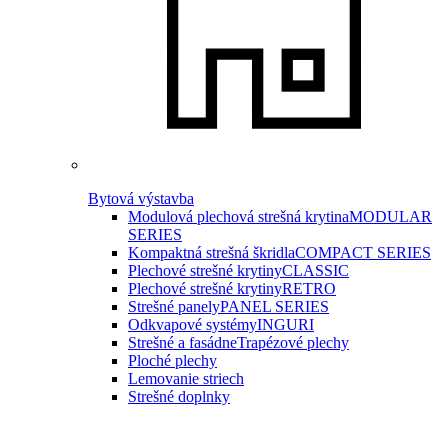
Bytová výstavba
Modulová plechová strešná krytina
MODULAR
SERIES
Kompaktná strešná škridla
COMPACT SERIES
Plechové strešné krytiny
CLASSIC
Plechové strešné krytiny
RETRO
Strešné panely
PANEL SERIES
Odkvapové systémy
INGURI
Strešné a fasádne
Trapézové plechy
Ploché plechy
Lemovanie striech
Strešné doplnky