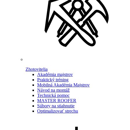
Zhotovitelia
Akadémia majstrov
Praktický tréning
Mobilná Akadémia Majstrov
Návod na montáž
Technická pomoc
MASTER ROOFER
Súbory na stiahnutie
Optimalizovať strechu