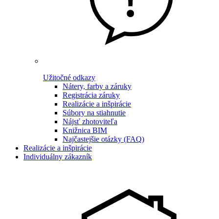
Užitočné odkazy
Nátery, farby a záruky
Registrácia záruky
Realizácie a inšpirácie
Súbory na stiahnutie
Nájsť zhotoviteľa
Knižnica BIM
Najčastejšie otázky (FAQ)
Realizácie a inšpirácie
Individuálny zákazník