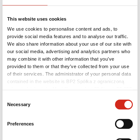
Baza wiedzy
Gdzie kupić?
Znajdź wykonawcę
This website uses cookies
Biblioteki BIM
Najczęściej Zadawane Pytania (FAQ)
We use cookies to personalise content and ads, to
Dla profesjonalistów
provide social media features and to analyse our traffic.
We also share information about your use of our site with
our social media, advertising and analytics partners who
may combine it with other information that you’ve
provided to them or that they’ve collected from your use
of their services. The administrator of your personal data
contained in the website is BP2 Spółka z ograniczoną
odpowiedzialnością, Marii Konopnickiej 29 Street, 30-302
Kraków. KRS 0000369912, NIP 6762431701, REGON
Consent
121387608.
Necessary
Selection
Preferences
Dystrybutorzy