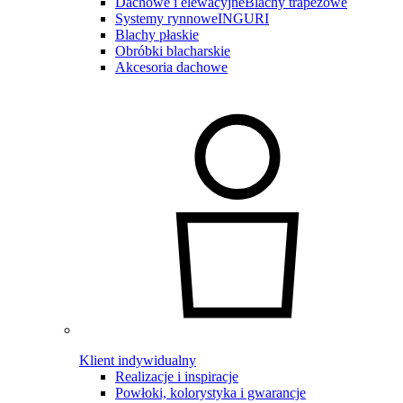
Dachowe i elewacyjne
Blachy trapezowe
Systemy rynnowe
INGURI
Blachy płaskie
Obróbki blacharskie
Akcesoria dachowe
Klient indywidualny
Realizacje i inspiracje
Powłoki, kolorystyka i gwarancje