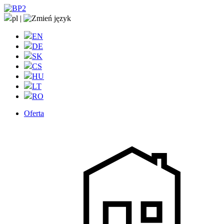
pl
|
EN
DE
SK
CS
HU
LT
RO
Oferta