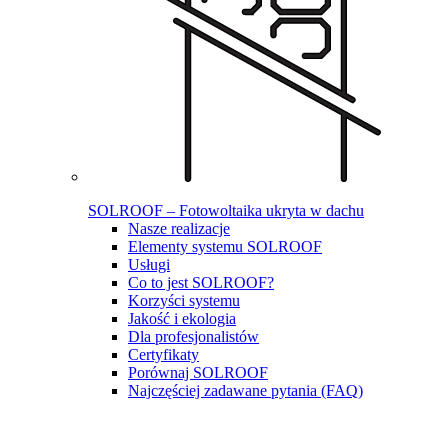
SOLROOF – Fotowoltaika ukryta w dachu
Nasze realizacje
Elementy systemu SOLROOF
Usługi
Co to jest SOLROOF?
Korzyści systemu
Jakość i ekologia
Dla profesjonalistów
Certyfikaty
Porównaj SOLROOF
Najczęściej zadawane pytania (FAQ)