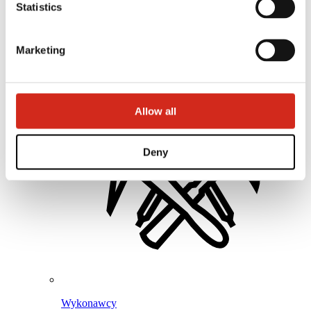
Program Lojalnościowy BPoints
Statistics
Strefa klienta – eProfil
Pliki do pobrania
Oferta marketingowa
Marketing
Program BP2 50:50
Optymalizuj dach z ROOF’R
Allow all
Deny
Wykonawcy