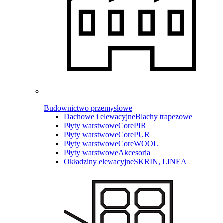
Budownictwo przemysłowe
Dachowe i elewacyjne
Blachy trapezowe
Płyty warstwowe
CorePIR
Płyty warstwowe
CorePUR
Płyty warstwowe
CoreWOOL
Płyty warstwowe
Akcesoria
Okładziny elewacyjne
SKRIN, LINEA