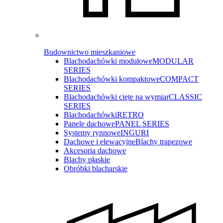
Budownictwo mieszkaniowe
Blachodachówki modułowe
MODULAR
SERIES
Blachodachówki kompaktowe
COMPACT
SERIES
Blachodachówki cięte na wymiar
CLASSIC
SERIES
Blachodachówki
RETRO
Panele dachowe
PANEL SERIES
Systemy rynnowe
INGURI
Dachowe i elewacyjne
Blachy trapezowe
Akcesoria dachowe
Blachy płaskie
Obróbki blacharskie