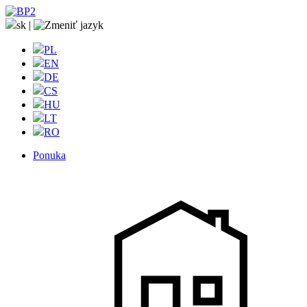
sk
|
PL
EN
DE
CS
HU
LT
RO
Ponuka