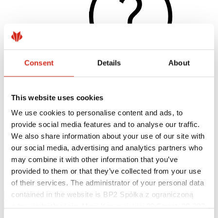
Consent
Details
About
This website uses cookies
Užitočné odkazy
Nátery, farby a záruky
We use cookies to personalise content and ads, to
Registrácia záruky
provide social media features and to analyse our traffic.
Realizácie a inšpirácie
Súbory na stiahnutie
We also share information about your use of our site with
Nájsť zhotoviteľa
our social media, advertising and analytics partners who
Knižnica BIM
may combine it with other information that you’ve
Najčastejšie otázky (FAQ)
Na stiahnutie
provided to them or that they’ve collected from your use
Kontakty
of their services. The administrator of your personal data
contained in the website is BP2 Spółka z ograniczoną
odpowiedzialnością, Marii Konopnickiej 29 Street, 30-302
Kraków. KRS 0000369912, NIP 6762431701, REGON