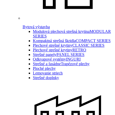
Bytová výstavba
Modulová plechová strešná krytina
MODULAR
SERIES
Kompaktná strešná škridla
COMPACT SERIES
Plechové strešné krytiny
CLASSIC SERIES
Plechové strešné krytiny
RETRO
Strešné panely
PANEL SERIES
Odkvapové systémy
INGURI
Strešné a fasádne
Trapézové plechy
Ploché plechy
Lemovanie striech
Strešné doplnky