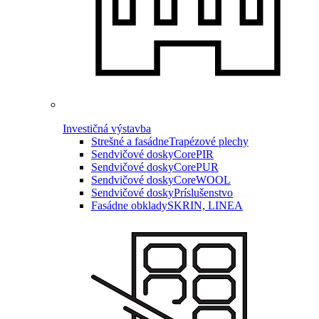
Investičná výstavba
Strešné a fasádne
Trapézové plechy
Sendvičové dosky
CorePIR
Sendvičové dosky
CorePUR
Sendvičové dosky
CoreWOOL
Sendvičové dosky
Príslušenstvo
Fasádne obklady
SKRIN, LINEA