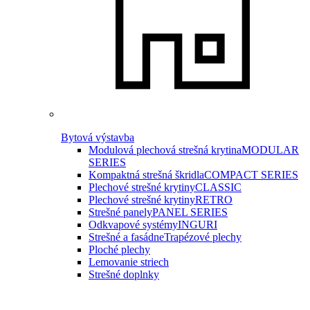
Bytová výstavba
Modulová plechová strešná krytina
MODULAR
SERIES
Kompaktná strešná škridla
COMPACT SERIES
Plechové strešné krytiny
CLASSIC
Plechové strešné krytiny
RETRO
Strešné panely
PANEL SERIES
Odkvapové systémy
INGURI
Strešné a fasádne
Trapézové plechy
Ploché plechy
Lemovanie striech
Strešné doplnky