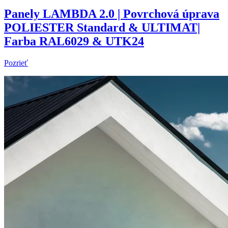
Panely LAMBDA 2.0 | Povrchová úprava
POLIESTER Standard & ULTIMAT|
Farba RAL6029 & UTK24
Pozrieť