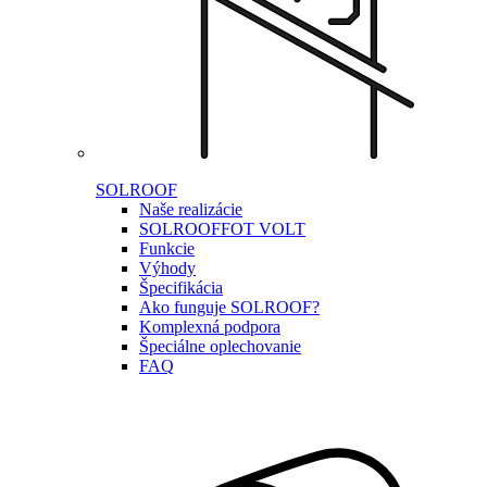
SOLROOF
Naše realizácie
SOLROOF
FOT VOLT
Funkcie
Výhody
Špecifikácia
Ako funguje SOLROOF?
Komplexná podpora
Špeciálne oplechovanie
FAQ