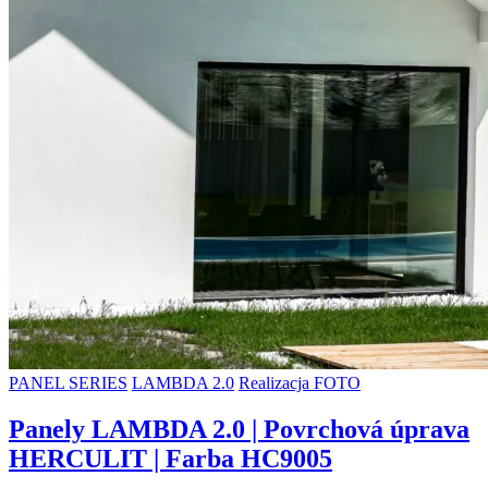
PANEL SERIES
LAMBDA 2.0
Realizacja FOTO
Panely LAMBDA 2.0 | Povrchová úprava
HERCULIT | Farba HC9005