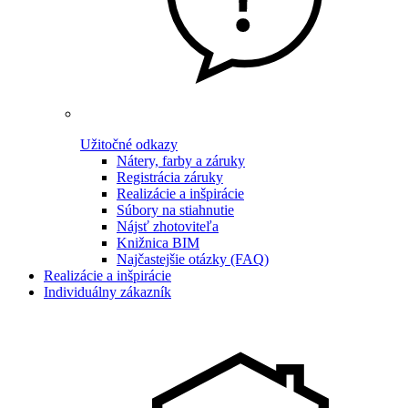
Užitočné odkazy
Nátery, farby a záruky
Registrácia záruky
Realizácie a inšpirácie
Súbory na stiahnutie
Nájsť zhotoviteľa
Knižnica BIM
Najčastejšie otázky (FAQ)
Realizácie a inšpirácie
Individuálny zákazník