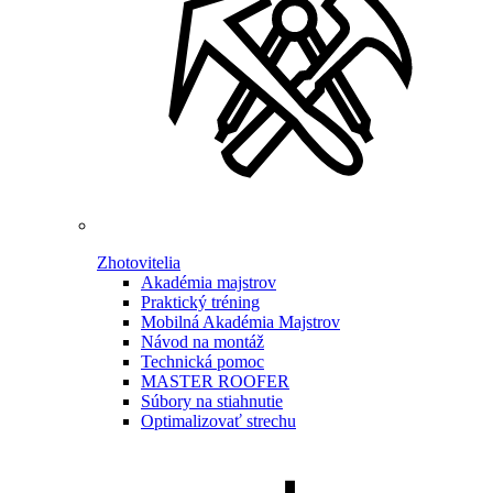
Zhotovitelia
Akadémia majstrov
Praktický tréning
Mobilná Akadémia Majstrov
Návod na montáž
Technická pomoc
MASTER ROOFER
Súbory na stiahnutie
Optimalizovať strechu