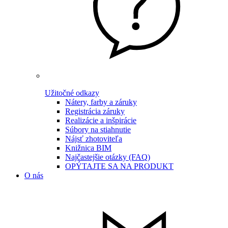
Užitočné odkazy
Nátery, farby a záruky
Registrácia záruky
Realizácie a inšpirácie
Súbory na stiahnutie
Nájsť zhotoviteľa
Knižnica BIM
Najčastejšie otázky (FAQ)
OPÝTAJTE SA NA PRODUKT
O nás