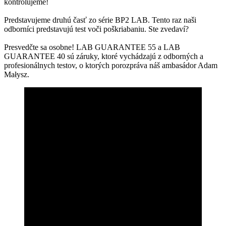
kontrolujeme!
Predstavujeme druhú časť zo série BP2 LAB. Tento raz naši
odborníci predstavujú test voči poškriabaniu. Ste zvedaví?
Presvedčte sa osobne! LAB GUARANTEE 55 a LAB
GUARANTEE 40 sú záruky, ktoré vychádzajú z odborných a
profesionálnych testov, o ktorých porozpráva náš ambasádor Adam
Małysz.