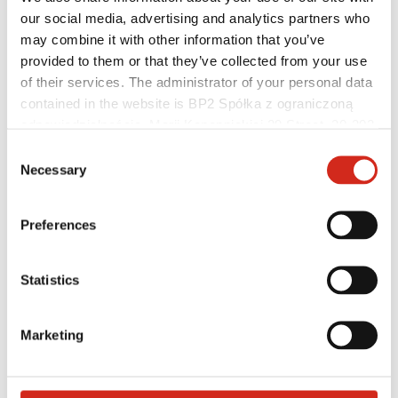
our social media, advertising and analytics partners who
may combine it with other information that you’ve
provided to them or that they’ve collected from your use
of their services. The administrator of your personal data
contained in the website is BP2 Spółka z ograniczoną
odpowiedzialnością, Marii Konopnickiej 29 Street, 30-302
Kraków. KRS 0000369912, NIP 6762431701, REGON
Consent
121387608.
Necessary
Selection
Užitočné odkazy
Preferences
Nátery, farby a záruky
Registrácia záruky
Realizácie a inšpirácie
Statistics
Súbory na stiahnutie
Nájsť zhotoviteľa
Knižnica BIM
Pre profesionálov
Marketing