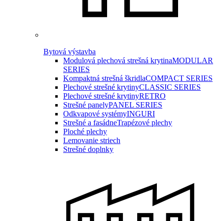
Bytová výstavba
Modulová plechová strešná krytina
MODULAR
SERIES
Kompaktná strešná škridla
COMPACT SERIES
Plechové strešné krytiny
CLASSIC SERIES
Plechové strešné krytiny
RETRO
Strešné panely
PANEL SERIES
Odkvapové systémy
INGURI
Strešné a fasádne
Trapézové plechy
Ploché plechy
Lemovanie striech
Strešné doplnky