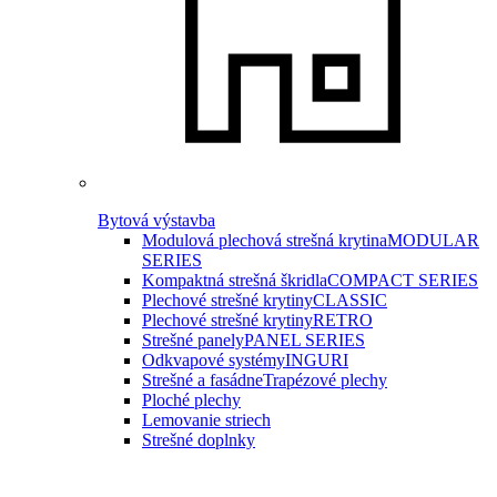
Bytová výstavba
Modulová plechová strešná krytina
MODULAR
SERIES
Kompaktná strešná škridla
COMPACT SERIES
Plechové strešné krytiny
CLASSIC
Plechové strešné krytiny
RETRO
Strešné panely
PANEL SERIES
Odkvapové systémy
INGURI
Strešné a fasádne
Trapézové plechy
Ploché plechy
Lemovanie striech
Strešné doplnky