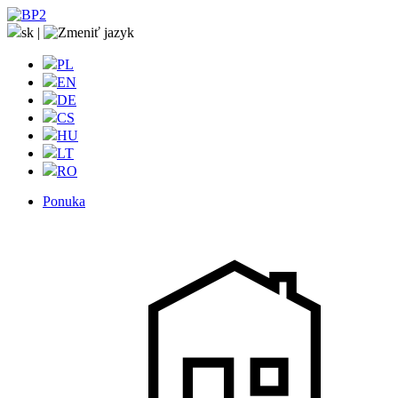
sk
|
PL
EN
DE
CS
HU
LT
RO
Ponuka