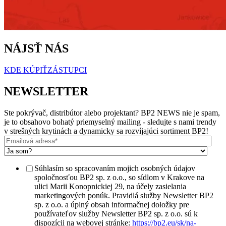
NÁJSŤ NÁS
KDE KÚPIŤ
ZÁSTUPCI
NEWSLETTER
Ste pokrývač, distribútor alebo projektant? BP2 NEWS nie je spam,
je to obsahovo bohatý priemyselný mailing - sledujte s nami trendy
v strešných krytinách a dynamicky sa rozvíjajúci sortiment BP2!
Súhlasím so spracovaním mojich osobných údajov
spoločnosťou BP2 sp. z o.o., so sídlom v Krakove na
ulici Marii Konopnickiej 29, na účely zasielania
marketingových ponúk. Pravidlá služby Newsletter BP2
sp. z o.o. a úplný obsah informačnej doložky pre
používateľov služby Newsletter BP2 sp. z o.o. sú k
dispozícii na webovej stránke:
https://bp2.eu/sk/na-