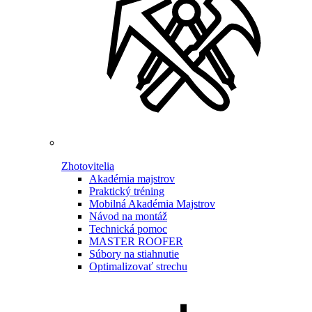
Zhotovitelia
Akadémia majstrov
Praktický tréning
Mobilná Akadémia Majstrov
Návod na montáž
Technická pomoc
MASTER ROOFER
Súbory na stiahnutie
Optimalizovať strechu