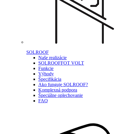
SOLROOF
Naše realizácie
SOLROOF
FOT VOLT
Funkcie
Výhody
Špecifikácia
Ako funguje SOLROOF?
Komplexná podpora
Špeciálne oplechovanie
FAQ