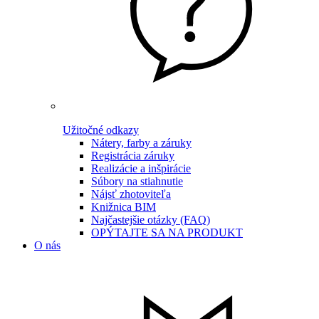
Užitočné odkazy
Nátery, farby a záruky
Registrácia záruky
Realizácie a inšpirácie
Súbory na stiahnutie
Nájsť zhotoviteľa
Knižnica BIM
Najčastejšie otázky (FAQ)
OPÝTAJTE SA NA PRODUKT
O nás