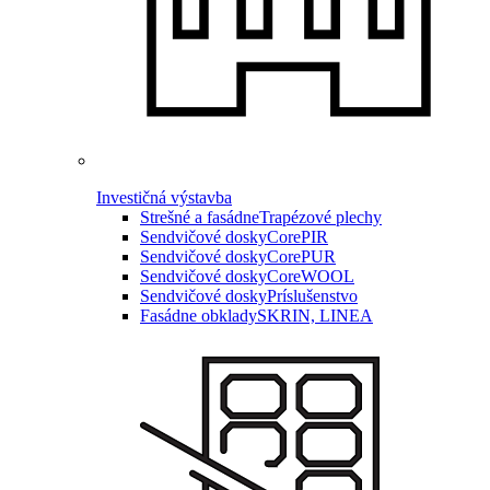
Investičná výstavba
Strešné a fasádne
Trapézové plechy
Sendvičové dosky
CorePIR
Sendvičové dosky
CorePUR
Sendvičové dosky
CoreWOOL
Sendvičové dosky
Príslušenstvo
Fasádne obklady
SKRIN, LINEA