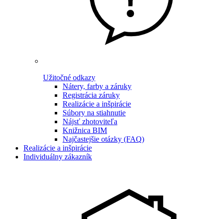
Užitočné odkazy
Nátery, farby a záruky
Registrácia záruky
Realizácie a inšpirácie
Súbory na stiahnutie
Nájsť zhotoviteľa
Knižnica BIM
Najčastejšie otázky (FAQ)
Realizácie a inšpirácie
Individuálny zákazník