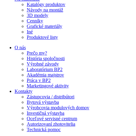
Katalógy produktov
Návody na montáž
3D modely
Cenníky
Grafické materiály
Iné
Produktové listy
O nás
Prečo my?
História spoločnosti
Výrobné závody
Laboratórium BP2
Akadémia majstrov
Práca v BP2
Marketingové aktivity
Kontakty
Zástupcovia / distribútori
Bytová výstavba
Výrobcovia modulových domov
Investičná výstavba
Oceľové servisné centrum
Autorizovaní zhotovitelia
Technická pomoc