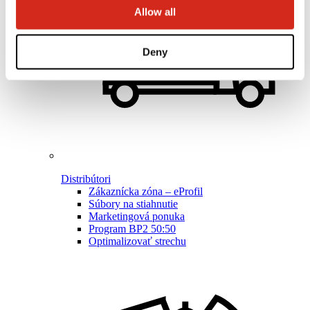
Allow all
Deny
Distribútori
Zákaznícka zóna – eProfil
Súbory na stiahnutie
Marketingová ponuka
Program BP2 50:50
Optimalizovať strechu