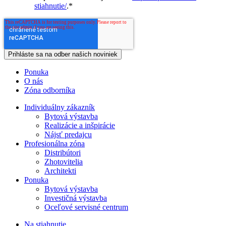
stiahnutie/
.
*
Ponuka
O nás
Zóna odborníka
Individuálny zákazník
Bytová výstavba
Realizácie a inšpirácie
Nájsť predajcu
Profesionálna zóna
Distribútori
Zhotovitelia
Architekti
Ponuka
Bytová výstavba
Investičná výstavba
Oceľové servisné centrum
Na stiahnutie