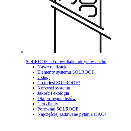
SOLROOF – Fotowoltaika ukryta w dachu
Nasze realizacje
Elementy systemu SOLROOF
Usługi
Co to jest SOLROOF?
Korzyści systemu
Jakość i ekologia
Dla profesjonalistów
Certyfikaty
Porównaj SOLROOF
Najczęściej zadawane pytania (FAQ)