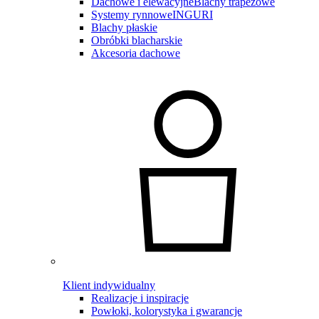
Dachowe i elewacyjne
Blachy trapezowe
Systemy rynnowe
INGURI
Blachy płaskie
Obróbki blacharskie
Akcesoria dachowe
Klient indywidualny
Realizacje i inspiracje
Powłoki, kolorystyka i gwarancje