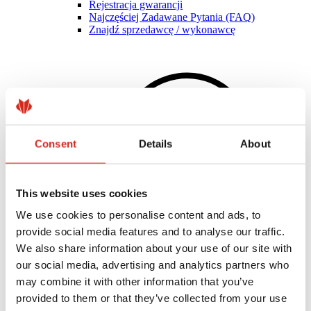
Rejestracja gwarancji
Najczęściej Zadawane Pytania (FAQ)
Znajdź sprzedawcę / wykonawcę
Consent
Details
About
This website uses cookies
We use cookies to personalise content and ads, to
provide social media features and to analyse our traffic.
We also share information about your use of our site with
Pomocne linki
our social media, advertising and analytics partners who
Powłoki, kolorystyka i gwarancje
Rejestracja gwarancji
may combine it with other information that you’ve
Realizacje i inspiracje
provided to them or that they’ve collected from your use
Pliki do pobrania