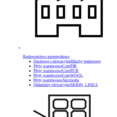
Budownictwo przemysłowe
Dachowe i elewacyjne
Blachy trapezowe
Płyty warstwowe
CorePIR
Płyty warstwowe
CorePUR
Płyty warstwowe
CoreWOOL
Płyty warstwowe
Akcesoria
Okładziny elewacyjne
SKRIN, LINEA