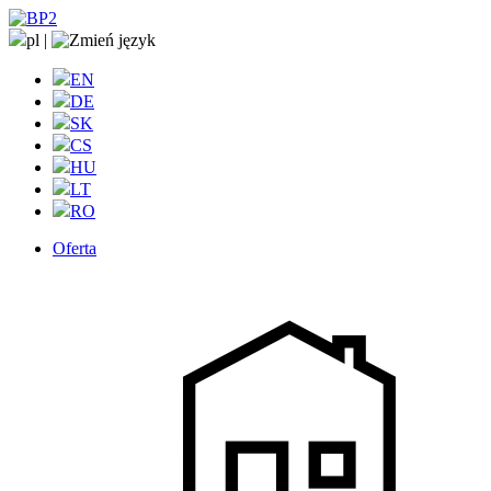
pl
|
EN
DE
SK
CS
HU
LT
RO
Oferta