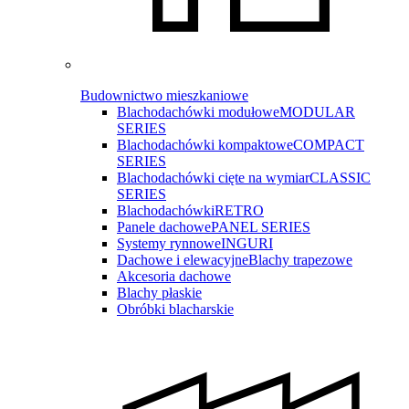
Budownictwo mieszkaniowe
Blachodachówki modułowe
MODULAR
SERIES
Blachodachówki kompaktowe
COMPACT
SERIES
Blachodachówki cięte na wymiar
CLASSIC
SERIES
Blachodachówki
RETRO
Panele dachowe
PANEL SERIES
Systemy rynnowe
INGURI
Dachowe i elewacyjne
Blachy trapezowe
Akcesoria dachowe
Blachy płaskie
Obróbki blacharskie