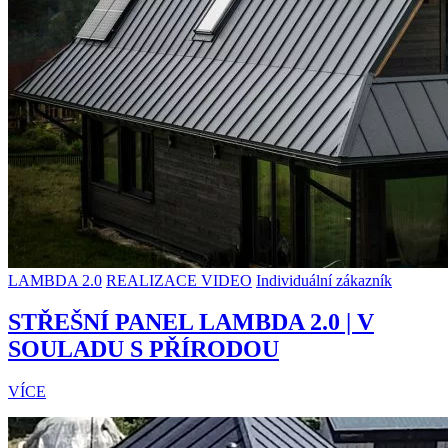
LAMBDA 2.0
REALIZACE VIDEO
Individuální zákazník
STŘEŠNÍ PANEL LAMBDA 2.0 | V
SOULADU S PŘÍRODOU
VÍCE