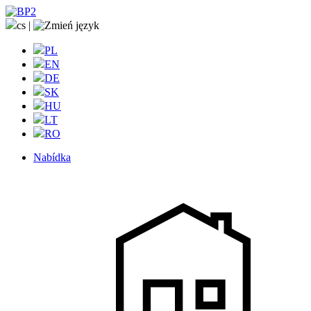
cs
|
PL
EN
DE
SK
HU
LT
RO
Nabídka