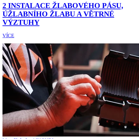
2 INSTALACE ŽLABOVÉHO PÁSU,
ÚŽLABNÍHO ŽLABU A VĚTRNÉ
VÝZTUHY
VÍCE