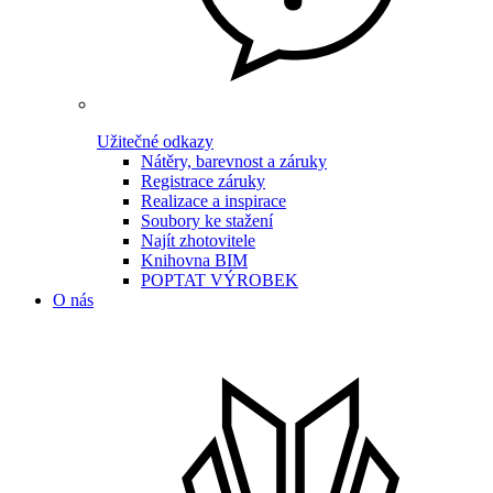
Užitečné odkazy
Nátěry, barevnost a záruky
Registrace záruky
Realizace a inspirace
Soubory ke stažení
Najít zhotovitele
Knihovna BIM
POPTAT VÝROBEK
O nás