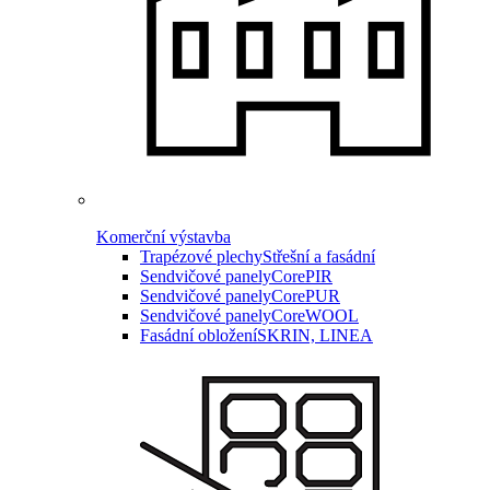
Komerční výstavba
Trapézové plechy
Střešní a fasádní
Sendvičové panely
CorePIR
Sendvičové panely
CorePUR
Sendvičové panely
CoreWOOL
Fasádní obložení
SKRIN, LINEA