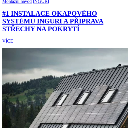
Montážní návod
INGURI
#1 INSTALACE OKAPOVÉHO
SYSTÉMU INGURI A PŘÍPRAVA
STŘECHY NA POKRYTÍ
VÍCE