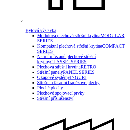
Bytová výstavba
Modulová plechová střešní krytina
MODULAR
SERIES
Kompaktní plechová střešní krytina
COMPACT
SERIES
Na míru řezané plechové střešní
krytiny
CLASSIC SERIES
Plechová střešní krytina
RETRO
Střešní panely
PANEL SERIES
Okapové systémy
INGURI
Střešní a fasádní
Trapézové plechy
Ploché plechy
Plechové spojovací prvky
Střešní příslušenství