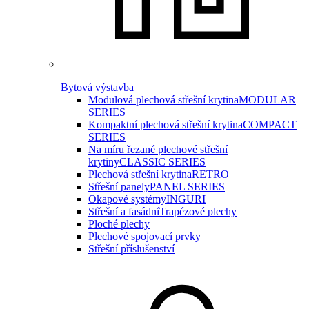
Bytová výstavba
Modulová plechová střešní krytina
MODULAR
SERIES
Kompaktní plechová střešní krytina
COMPACT
SERIES
Na míru řezané plechové střešní
krytiny
CLASSIC SERIES
Plechová střešní krytina
RETRO
Střešní panely
PANEL SERIES
Okapové systémy
INGURI
Střešní a fasádní
Trapézové plechy
Ploché plechy
Plechové spojovací prvky
Střešní příslušenství