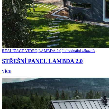
REALIZACE VIDEO
LAMBDA 2.0
Individuální zákazník
STŘEŠNÍ PANEL LAMBDA 2.0
VÍCE