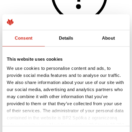
Consent
Details
About
Užitečné odkazy
Nátěry, barevnost a záruky
Registrace záruky
This website uses cookies
Realizace a inspirace
Soubory ke stažení
We use cookies to personalise content and ads, to
Najít zhotovitele
provide social media features and to analyse our traffic.
Kde koupit?
Knihovny BIM
We also share information about your use of our site with
Ke stažení
our social media, advertising and analytics partners who
Kontakt
may combine it with other information that you’ve
provided to them or that they’ve collected from your use
of their services. The administrator of your personal data
contained in the website is BP2 Spółka z ograniczoną
odpowiedzialnością, Marii Konopnickiej 29 Street, 30-302
Kraków. KRS 0000369912, NIP 6762431701, REGON