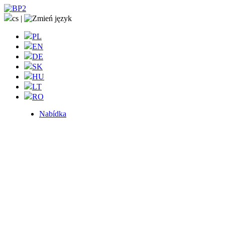
cs
|
PL
EN
DE
SK
HU
LT
RO
Nabídka