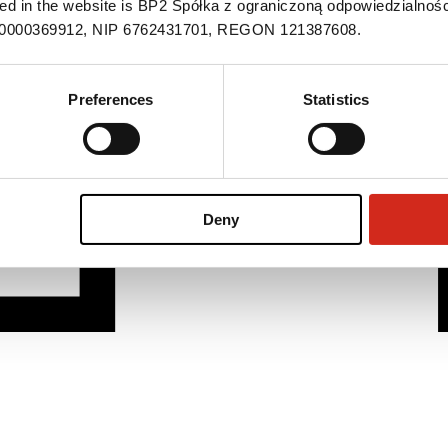
ned in the website is BP2 Spółka z ograniczoną odpowiedzialnośc
S 0000369912, NIP 6762431701, REGON 121387608.
Preferences
Statistics
Deny