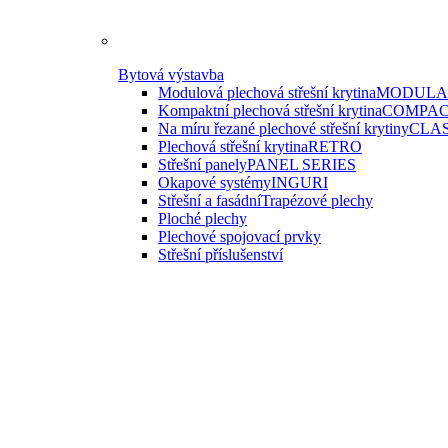
Bytová výstavba
Modulová plechová střešní krytina
MODULAR
Kompaktní plechová střešní krytina
COMPAC
Na míru řezané plechové střešní krytiny
CLAS
Plechová střešní krytina
RETRO
Střešní panely
PANEL SERIES
Okapové systémy
INGURI
Střešní a fasádní
Trapézové plechy
Ploché plechy
Plechové spojovací prvky
Střešní příslušenství