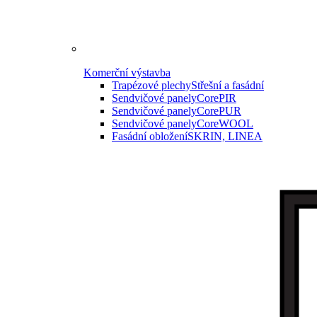
Komerční výstavba
Trapézové plechy
Střešní a fasádní
Sendvičové panely
CorePIR
Sendvičové panely
CorePUR
Sendvičové panely
CoreWOOL
Fasádní obložení
SKRIN, LINEA