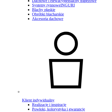
Dachowe i elewacyjne
Blachy trapezowe
Systemy rynnowe
INGURI
Blachy płaskie
Obróbki blacharskie
Akcesoria dachowe
Klient indywidualny
Realizacje i inspiracje
Powłoki, kolorystyka i gwarancje