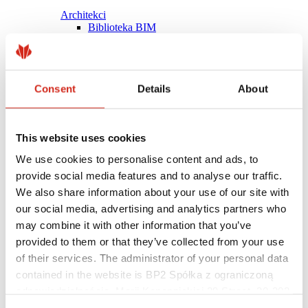
Architekci
Biblioteka BIM
Modele 3D
Plugin Revit BP2
Consent
Details
About
This website uses cookies
We use cookies to personalise content and ads, to
provide social media features and to analyse our traffic.
We also share information about your use of our site with
our social media, advertising and analytics partners who
may combine it with other information that you’ve
provided to them or that they’ve collected from your use
of their services. The administrator of your personal data
contained in the website is BP2 Spółka z ograniczoną
Pomocne linki
Powłoki, kolorystyka i gwarancje
odpowiedzialnością, Marii Konopnickiej 29 Street, 30-302
Rejestracja gwarancji
Kraków. KRS 0000369912, NIP 6762431701, REGON