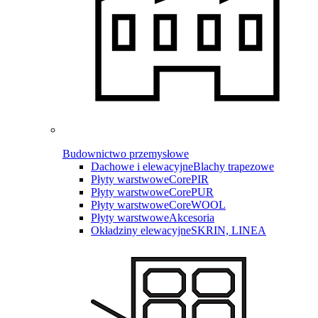
Budownictwo przemysłowe
Dachowe i elewacyjne
Blachy trapezowe
Płyty warstwowe
CorePIR
Płyty warstwowe
CorePUR
Płyty warstwowe
CoreWOOL
Płyty warstwowe
Akcesoria
Okładziny elewacyjne
SKRIN, LINEA