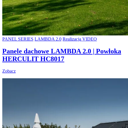
PANEL SERIES
LAMBDA 2.0
Realizacja VIDEO
Panele dachowe LAMBDA 2.0 | Powłoka
HERCULIT HC8017
Zobacz