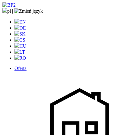
pl
|
EN
DE
SK
CS
HU
LT
RO
Oferta