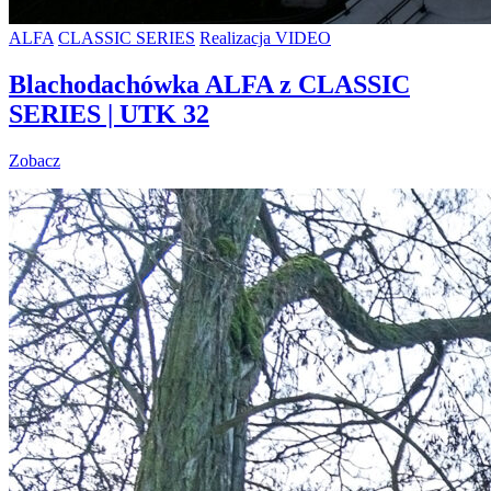
ALFA
CLASSIC SERIES
Realizacja VIDEO
Blachodachówka ALFA z CLASSIC
SERIES | UTK 32
Zobacz