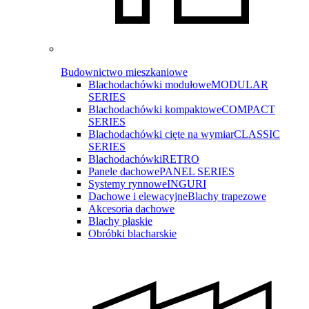
Budownictwo mieszkaniowe
Blachodachówki modułowe
MODULAR
SERIES
Blachodachówki kompaktowe
COMPACT
SERIES
Blachodachówki cięte na wymiar
CLASSIC
SERIES
Blachodachówki
RETRO
Panele dachowe
PANEL SERIES
Systemy rynnowe
INGURI
Dachowe i elewacyjne
Blachy trapezowe
Akcesoria dachowe
Blachy płaskie
Obróbki blacharskie