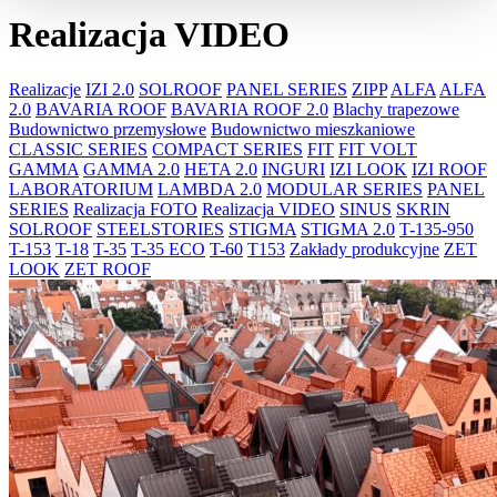
Realizacja VIDEO
Realizacje
IZI 2.0
SOLROOF
PANEL SERIES
ZIPP
ALFA
ALFA
2.0
BAVARIA ROOF
BAVARIA ROOF 2.0
Blachy trapezowe
Budownictwo przemysłowe
Budownictwo mieszkaniowe
CLASSIC SERIES
COMPACT SERIES
FIT
FIT VOLT
GAMMA
GAMMA 2.0
HETA 2.0
INGURI
IZI LOOK
IZI ROOF
LABORATORIUM
LAMBDA 2.0
MODULAR SERIES
PANEL
SERIES
Realizacja FOTO
Realizacja VIDEO
SINUS
SKRIN
SOLROOF
STEELSTORIES
STIGMA
STIGMA 2.0
T-135-950
T-153
T-18
T-35
T-35 ECO
T-60
T153
Zakłady produkcyjne
ZET
LOOK
ZET ROOF