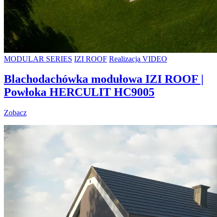
MODULAR SERIES
IZI ROOF
Realizacja VIDEO
Blachodachówka modułowa IZI ROOF |
Powłoka HERCULIT HC9005
Zobacz