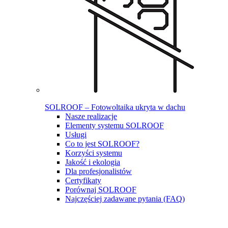
SOLROOF – Fotowoltaika ukryta w dachu
Nasze realizacje
Elementy systemu SOLROOF
Usługi
Co to jest SOLROOF?
Korzyści systemu
Jakość i ekologia
Dla profesjonalistów
Certyfikaty
Porównaj SOLROOF
Najczęściej zadawane pytania (FAQ)