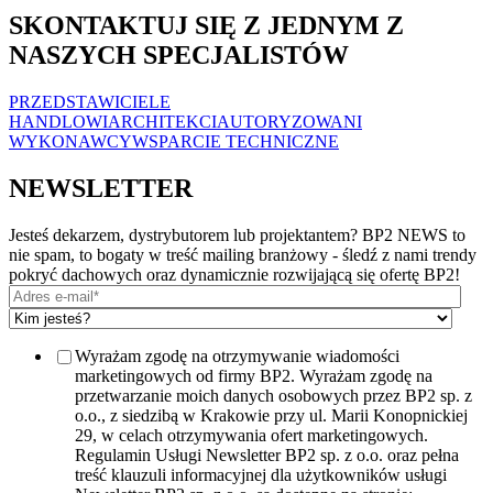
SKONTAKTUJ SIĘ Z JEDNYM Z
NASZYCH SPECJALISTÓW
PRZEDSTAWICIELE
HANDLOWI
ARCHITEKCI
AUTORYZOWANI
WYKONAWCY
WSPARCIE TECHNICZNE
NEWSLETTER
Jesteś dekarzem, dystrybutorem lub projektantem? BP2 NEWS to
nie spam, to bogaty w treść mailing branżowy - śledź z nami trendy
pokryć dachowych oraz dynamicznie rozwijającą się ofertę BP2!
Wyrażam zgodę na otrzymywanie wiadomości
marketingowych od firmy BP2. Wyrażam zgodę na
przetwarzanie moich danych osobowych przez BP2 sp. z
o.o., z siedzibą w Krakowie przy ul. Marii Konopnickiej
29, w celach otrzymywania ofert marketingowych.
Regulamin Usługi Newsletter BP2 sp. z o.o. oraz pełna
treść klauzuli informacyjnej dla użytkowników usługi