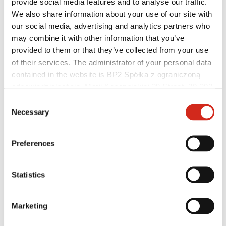
provide social media features and to analyse our traffic.
Rejestracja gwarancji
Najczęściej Zadawane Pytania (FAQ)
We also share information about your use of our site with
Znajdź sprzedawcę / wykonawcę
our social media, advertising and analytics partners who
may combine it with other information that you’ve
provided to them or that they’ve collected from your use
of their services. The administrator of your personal data
contained in the website is BP2 Spółka z ograniczoną
odpowiedzialnością, Marii Konopnickiej 29 Street, 30-302
Kraków. KRS 0000369912, NIP 6762431701, REGON
Consent
121387608.
Necessary
Selection
Preferences
Statistics
Pomocne linki
Powłoki, kolorystyka i gwarancje
Rejestracja gwarancji
Marketing
Realizacje i inspiracje
Pliki do pobrania