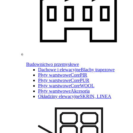
Budownictwo przemysłowe
Dachowe i elewacyjne
Blachy trapezowe
Płyty warstwowe
CorePIR
Płyty warstwowe
CorePUR
Płyty warstwowe
CoreWOOL
Płyty warstwowe
Akcesoria
Okładziny elewacyjne
SKRIN, LINEA