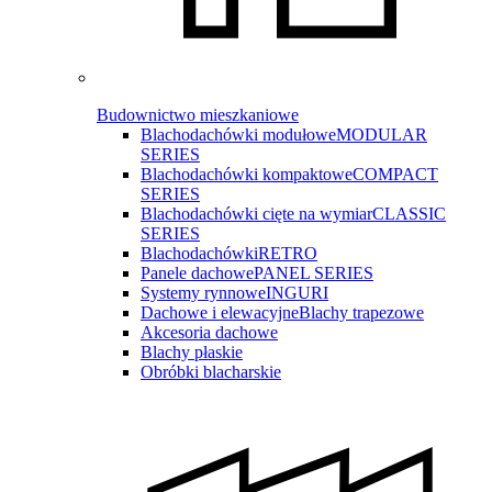
Budownictwo mieszkaniowe
Blachodachówki modułowe
MODULAR
SERIES
Blachodachówki kompaktowe
COMPACT
SERIES
Blachodachówki cięte na wymiar
CLASSIC
SERIES
Blachodachówki
RETRO
Panele dachowe
PANEL SERIES
Systemy rynnowe
INGURI
Dachowe i elewacyjne
Blachy trapezowe
Akcesoria dachowe
Blachy płaskie
Obróbki blacharskie