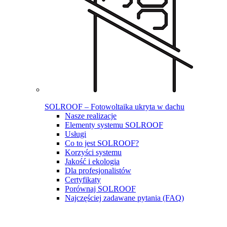
SOLROOF – Fotowoltaika ukryta w dachu
Nasze realizacje
Elementy systemu SOLROOF
Usługi
Co to jest SOLROOF?
Korzyści systemu
Jakość i ekologia
Dla profesjonalistów
Certyfikaty
Porównaj SOLROOF
Najczęściej zadawane pytania (FAQ)