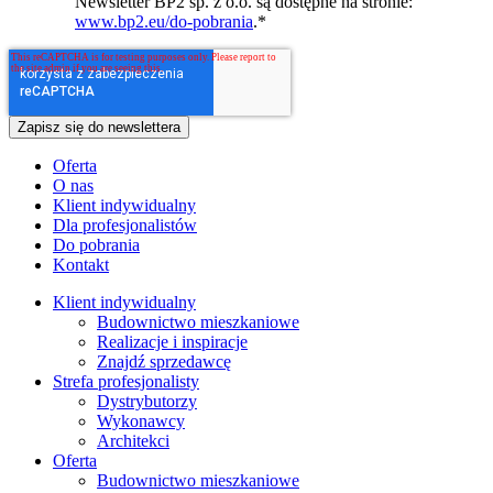
Newsletter BP2 sp. z o.o. są dostępne na stronie:
www.bp2.eu/do-pobrania
.
*
Oferta
O nas
Klient indywidualny
Dla profesjonalistów
Do pobrania
Kontakt
Klient indywidualny
Budownictwo mieszkaniowe
Realizacje i inspiracje
Znajdź sprzedawcę
Strefa profesjonalisty
Dystrybutorzy
Wykonawcy
Architekci
Oferta
Budownictwo mieszkaniowe