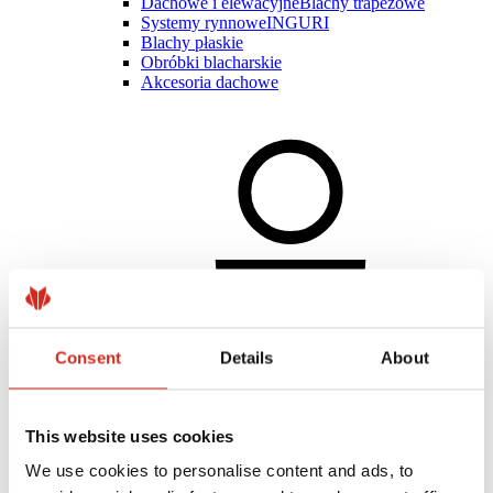
Dachowe i elewacyjne
Blachy trapezowe
Systemy rynnowe
INGURI
Blachy płaskie
Obróbki blacharskie
Akcesoria dachowe
Consent
Details
About
This website uses cookies
Klient indywidualny
Realizacje i inspiracje
We use cookies to personalise content and ads, to
Powłoki, kolorystyka i gwarancje