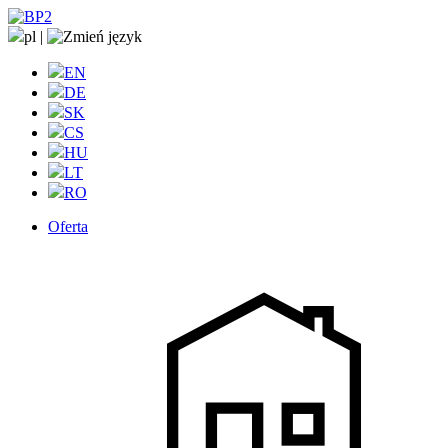
pl
|
EN
DE
SK
CS
HU
LT
RO
Oferta