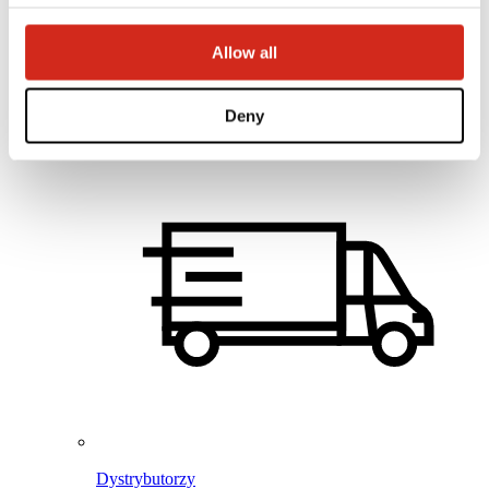
Baza wiedzy
Gdzie kupić?
Znajdź wykonawcę
Allow all
Biblioteki BIM
Najczęściej Zadawane Pytania (FAQ)
Dla profesjonalistów
Deny
Dystrybutorzy