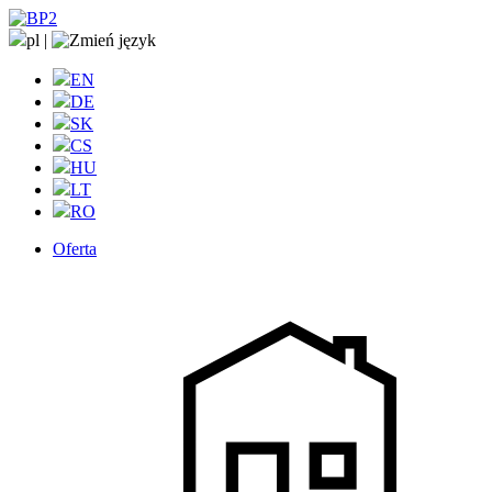
pl
|
EN
DE
SK
CS
HU
LT
RO
Oferta