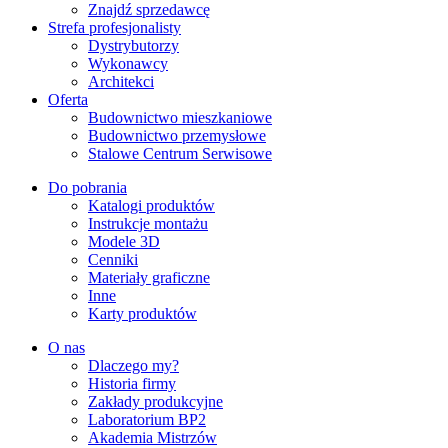
Znajdź sprzedawcę
Strefa profesjonalisty
Dystrybutorzy
Wykonawcy
Architekci
Oferta
Budownictwo mieszkaniowe
Budownictwo przemysłowe
Stalowe Centrum Serwisowe
Do pobrania
Katalogi produktów
Instrukcje montażu
Modele 3D
Cenniki
Materiały graficzne
Inne
Karty produktów
O nas
Dlaczego my?
Historia firmy
Zakłady produkcyjne
Laboratorium BP2
Akademia Mistrzów