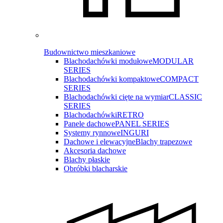
Budownictwo mieszkaniowe
Blachodachówki modułowe
MODULAR
SERIES
Blachodachówki kompaktowe
COMPACT
SERIES
Blachodachówki cięte na wymiar
CLASSIC
SERIES
Blachodachówki
RETRO
Panele dachowe
PANEL SERIES
Systemy rynnowe
INGURI
Dachowe i elewacyjne
Blachy trapezowe
Akcesoria dachowe
Blachy płaskie
Obróbki blacharskie