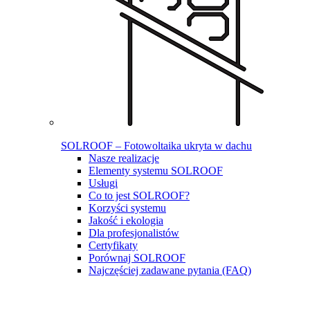
SOLROOF – Fotowoltaika ukryta w dachu
Nasze realizacje
Elementy systemu SOLROOF
Usługi
Co to jest SOLROOF?
Korzyści systemu
Jakość i ekologia
Dla profesjonalistów
Certyfikaty
Porównaj SOLROOF
Najczęściej zadawane pytania (FAQ)