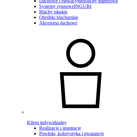
Dachowe i elewacyjne
Blachy trapezowe
Systemy rynnowe
INGURI
Blachy płaskie
Obróbki blacharskie
Akcesoria dachowe
Klient indywidualny
Realizacje i inspiracje
Powłoki, kolorystyka i gwarancje