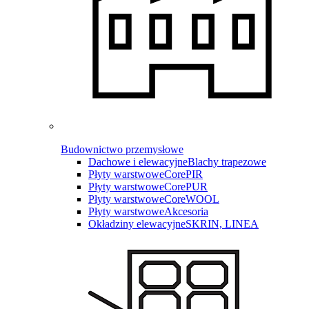
Budownictwo przemysłowe
Dachowe i elewacyjne
Blachy trapezowe
Płyty warstwowe
CorePIR
Płyty warstwowe
CorePUR
Płyty warstwowe
CoreWOOL
Płyty warstwowe
Akcesoria
Okładziny elewacyjne
SKRIN, LINEA