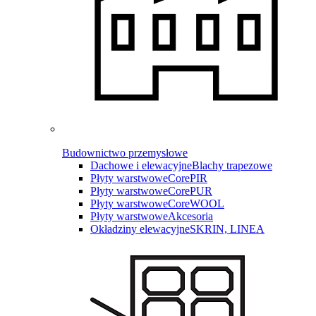
Budownictwo przemysłowe
Dachowe i elewacyjne
Blachy trapezowe
Płyty warstwowe
CorePIR
Płyty warstwowe
CorePUR
Płyty warstwowe
CoreWOOL
Płyty warstwowe
Akcesoria
Okładziny elewacyjne
SKRIN, LINEA