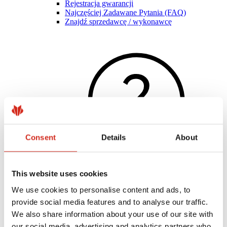
Rejestracja gwarancji
Najczęściej Zadawane Pytania (FAQ)
Znajdź sprzedawcę / wykonawcę
Consent
Details
About
This website uses cookies
Pomocne linki
We use cookies to personalise content and ads, to
Powłoki, kolorystyka i gwarancje
provide social media features and to analyse our traffic.
Rejestracja gwarancji
We also share information about your use of our site with
Realizacje i inspiracje
Pliki do pobrania
our social media, advertising and analytics partners who