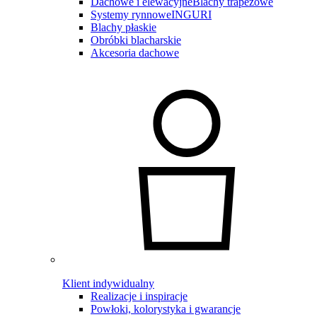
Dachowe i elewacyjne
Blachy trapezowe
Systemy rynnowe
INGURI
Blachy płaskie
Obróbki blacharskie
Akcesoria dachowe
Klient indywidualny
Realizacje i inspiracje
Powłoki, kolorystyka i gwarancje