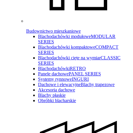
Budownictwo mieszkaniowe
Blachodachówki modułowe
MODULAR
SERIES
Blachodachówki kompaktowe
COMPACT
SERIES
Blachodachówki cięte na wymiar
CLASSIC
SERIES
Blachodachówki
RETRO
Panele dachowe
PANEL SERIES
Systemy rynnowe
INGURI
Dachowe i elewacyjne
Blachy trapezowe
Akcesoria dachowe
Blachy płaskie
Obróbki blacharskie