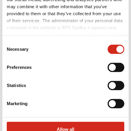
Baza wiedzy
may combine it with other information that you’ve
Gdzie kupić?
provided to them or that they’ve collected from your use
Znajdź wykonawcę
Biblioteki BIM
of their services. The administrator of your personal data
Najczęściej Zadawane Pytania (FAQ)
contained in the website is BP2 Spółka z ograniczoną
Dla profesjonalistów
odpowiedzialnością, Marii Konopnickiej 29 Street, 30-302
Kraków. KRS 0000369912, NIP 6762431701, REGON
Consent
121387608.
Necessary
Selection
Preferences
Statistics
Marketing
Dystrybutorzy
Allow all