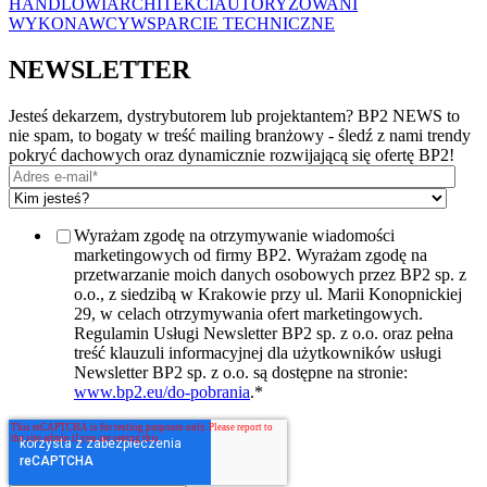
HANDLOWI
ARCHITEKCI
AUTORYZOWANI
WYKONAWCY
WSPARCIE TECHNICZNE
NEWSLETTER
Jesteś dekarzem, dystrybutorem lub projektantem? BP2 NEWS to
nie spam, to bogaty w treść mailing branżowy - śledź z nami trendy
pokryć dachowych oraz dynamicznie rozwijającą się ofertę BP2!
Wyrażam zgodę na otrzymywanie wiadomości
marketingowych od firmy BP2. Wyrażam zgodę na
przetwarzanie moich danych osobowych przez BP2 sp. z
o.o., z siedzibą w Krakowie przy ul. Marii Konopnickiej
29, w celach otrzymywania ofert marketingowych.
Regulamin Usługi Newsletter BP2 sp. z o.o. oraz pełna
treść klauzuli informacyjnej dla użytkowników usługi
Newsletter BP2 sp. z o.o. są dostępne na stronie:
www.bp2.eu/do-pobrania
.
*