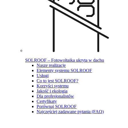
SOLROOF – Fotowoltaika ukryta w dachu
Nasze realizacje
Elementy systemu SOLROOF
Usługi
Co to jest SOLROOF?
Korzyści systemu
Jakość i ekologia
Dla profesjonalistów
Certyfikaty
Porównaj SOLROOF
Najczęściej zadawane pytania (FAQ)