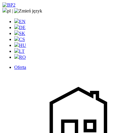
pl
|
EN
DE
SK
CS
HU
LT
RO
Oferta