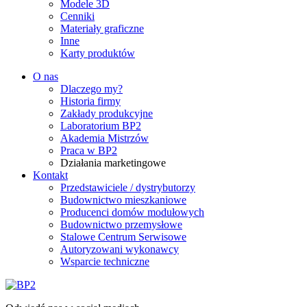
Modele 3D
Cenniki
Materiały graficzne
Inne
Karty produktów
O nas
Dlaczego my?
Historia firmy
Zakłady produkcyjne
Laboratorium BP2
Akademia Mistrzów
Praca w BP2
Działania marketingowe
Kontakt
Przedstawiciele / dystrybutorzy
Budownictwo mieszkaniowe
Producenci domów modułowych
Budownictwo przemysłowe
Stalowe Centrum Serwisowe
Autoryzowani wykonawcy
Wsparcie techniczne