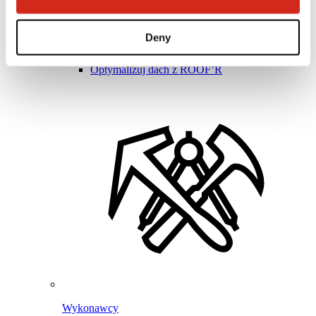
Program Lojalnościowy BPoints
Strefa klienta – eProfil
Pliki do pobrania
Deny
Oferta marketingowa
Program BP2 50:50
Optymalizuj dach z ROOF’R
Wykonawcy