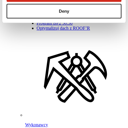
Program Lojalnościowy BPoints
Strefa klienta – eProfil
Deny
Pliki do pobrania
Oferta marketingowa
Program BP2 50:50
Optymalizuj dach z ROOF’R
Wykonawcy