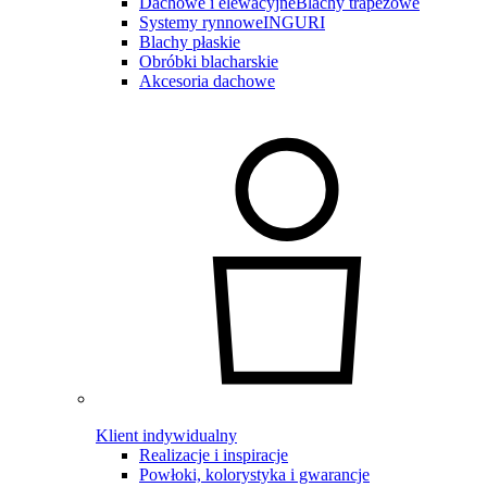
Dachowe i elewacyjne
Blachy trapezowe
Systemy rynnowe
INGURI
Blachy płaskie
Obróbki blacharskie
Akcesoria dachowe
Klient indywidualny
Realizacje i inspiracje
Powłoki, kolorystyka i gwarancje