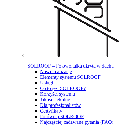
SOLROOF – Fotowoltaika ukryta w dachu
Nasze realizacje
Elementy systemu SOLROOF
Usługi
Co to jest SOLROOF?
Korzyści systemu
Jakość i ekologia
Dla profesjonalistów
Certyfikaty
Porównaj SOLROOF
Najczęściej zadawane pytania (FAQ)