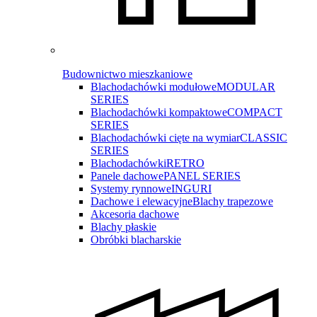
Budownictwo mieszkaniowe
Blachodachówki modułowe
MODULAR
SERIES
Blachodachówki kompaktowe
COMPACT
SERIES
Blachodachówki cięte na wymiar
CLASSIC
SERIES
Blachodachówki
RETRO
Panele dachowe
PANEL SERIES
Systemy rynnowe
INGURI
Dachowe i elewacyjne
Blachy trapezowe
Akcesoria dachowe
Blachy płaskie
Obróbki blacharskie