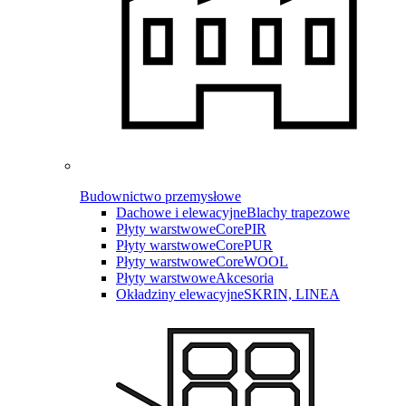
Budownictwo przemysłowe
Dachowe i elewacyjne
Blachy trapezowe
Płyty warstwowe
CorePIR
Płyty warstwowe
CorePUR
Płyty warstwowe
CoreWOOL
Płyty warstwowe
Akcesoria
Okładziny elewacyjne
SKRIN, LINEA