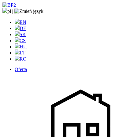
pl
|
EN
DE
SK
CS
HU
LT
RO
Oferta