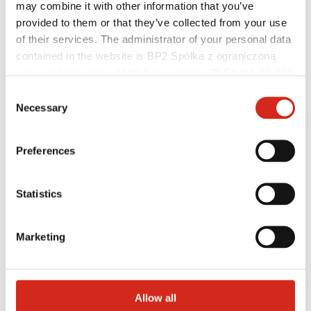
may combine it with other information that you’ve
Baza wiedzy
Gdzie kupić?
provided to them or that they’ve collected from your use
Znajdź wykonawcę
of their services. The administrator of your personal data
Biblioteki BIM
contained in the website is BP2 Spółka z ograniczoną
Najczęściej Zadawane Pytania (FAQ)
Dla profesjonalistów
odpowiedzialnością, Marii Konopnickiej 29 Street, 30-302
Kraków. KRS 0000369912, NIP 6762431701, REGON
Consent
121387608.
Necessary
Selection
Preferences
Statistics
Marketing
Allow all
Dystrybutorzy