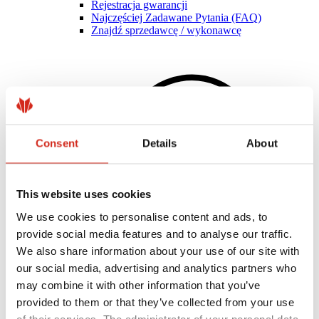
Rejestracja gwarancji
Najczęściej Zadawane Pytania (FAQ)
Znajdź sprzedawcę / wykonawcę
Consent
Details
About
This website uses cookies
We use cookies to personalise content and ads, to
provide social media features and to analyse our traffic.
We also share information about your use of our site with
Pomocne linki
our social media, advertising and analytics partners who
Powłoki, kolorystyka i gwarancje
may combine it with other information that you’ve
Rejestracja gwarancji
Realizacje i inspiracje
provided to them or that they’ve collected from your use
Pliki do pobrania
of their services. The administrator of your personal data