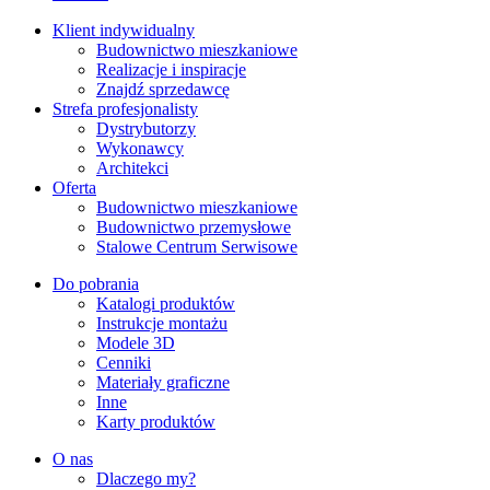
Klient indywidualny
Budownictwo mieszkaniowe
Realizacje i inspiracje
Znajdź sprzedawcę
Strefa profesjonalisty
Dystrybutorzy
Wykonawcy
Architekci
Oferta
Budownictwo mieszkaniowe
Budownictwo przemysłowe
Stalowe Centrum Serwisowe
Do pobrania
Katalogi produktów
Instrukcje montażu
Modele 3D
Cenniki
Materiały graficzne
Inne
Karty produktów
O nas
Dlaczego my?