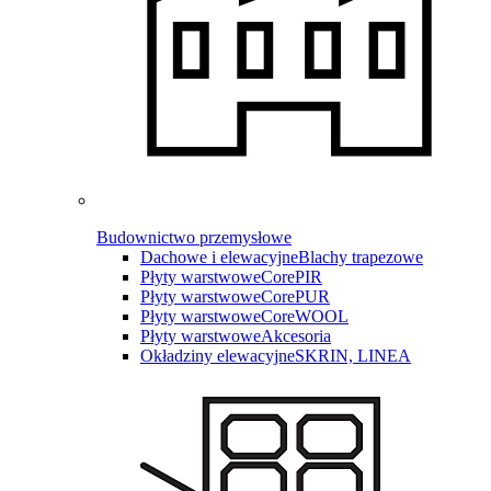
Budownictwo przemysłowe
Dachowe i elewacyjne
Blachy trapezowe
Płyty warstwowe
CorePIR
Płyty warstwowe
CorePUR
Płyty warstwowe
CoreWOOL
Płyty warstwowe
Akcesoria
Okładziny elewacyjne
SKRIN, LINEA