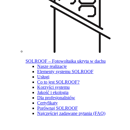
SOLROOF – Fotowoltaika ukryta w dachu
Nasze realizacje
Elementy systemu SOLROOF
Usługi
Co to jest SOLROOF?
Korzyści systemu
Jakość i ekologia
Dla profesjonalistów
Certyfikaty
Porównaj SOLROOF
Najczęściej zadawane pytania (FAQ)