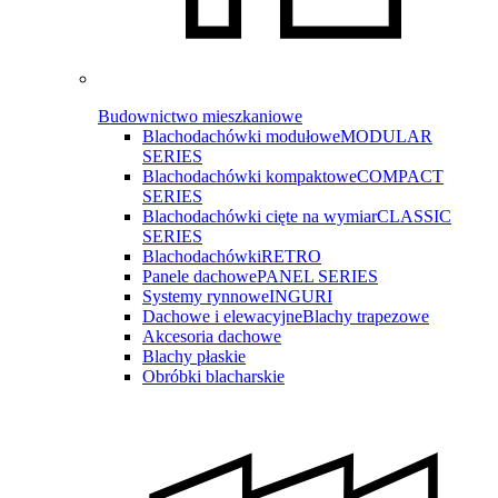
Budownictwo mieszkaniowe
Blachodachówki modułowe
MODULAR
SERIES
Blachodachówki kompaktowe
COMPACT
SERIES
Blachodachówki cięte na wymiar
CLASSIC
SERIES
Blachodachówki
RETRO
Panele dachowe
PANEL SERIES
Systemy rynnowe
INGURI
Dachowe i elewacyjne
Blachy trapezowe
Akcesoria dachowe
Blachy płaskie
Obróbki blacharskie