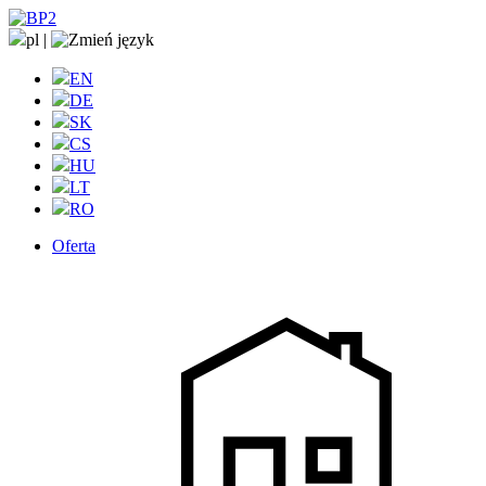
pl
|
EN
DE
SK
CS
HU
LT
RO
Oferta