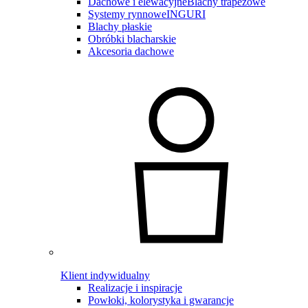
Dachowe i elewacyjne
Blachy trapezowe
Systemy rynnowe
INGURI
Blachy płaskie
Obróbki blacharskie
Akcesoria dachowe
Klient indywidualny
Realizacje i inspiracje
Powłoki, kolorystyka i gwarancje