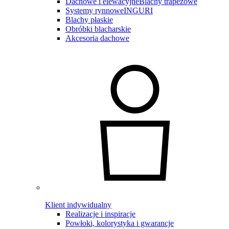
Dachowe i elewacyjne
Blachy trapezowe
Systemy rynnowe
INGURI
Blachy płaskie
Obróbki blacharskie
Akcesoria dachowe
Klient indywidualny
Realizacje i inspiracje
Powłoki, kolorystyka i gwarancje