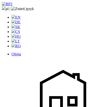
pl
|
EN
DE
SK
CS
HU
LT
RO
Oferta