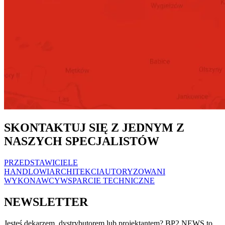
SKONTAKTUJ SIĘ Z JEDNYM Z
NASZYCH SPECJALISTÓW
PRZEDSTAWICIELE
HANDLOWI
ARCHITEKCI
AUTORYZOWANI
WYKONAWCY
WSPARCIE TECHNICZNE
NEWSLETTER
Jesteś dekarzem, dystrybutorem lub projektantem? BP2 NEWS to