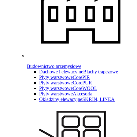
Budownictwo przemysłowe
Dachowe i elewacyjne
Blachy trapezowe
Płyty warstwowe
CorePIR
Płyty warstwowe
CorePUR
Płyty warstwowe
CoreWOOL
Płyty warstwowe
Akcesoria
Okładziny elewacyjne
SKRIN, LINEA