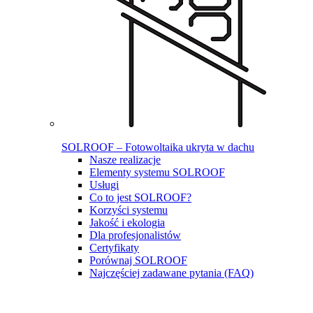
SOLROOF – Fotowoltaika ukryta w dachu
Nasze realizacje
Elementy systemu SOLROOF
Usługi
Co to jest SOLROOF?
Korzyści systemu
Jakość i ekologia
Dla profesjonalistów
Certyfikaty
Porównaj SOLROOF
Najczęściej zadawane pytania (FAQ)