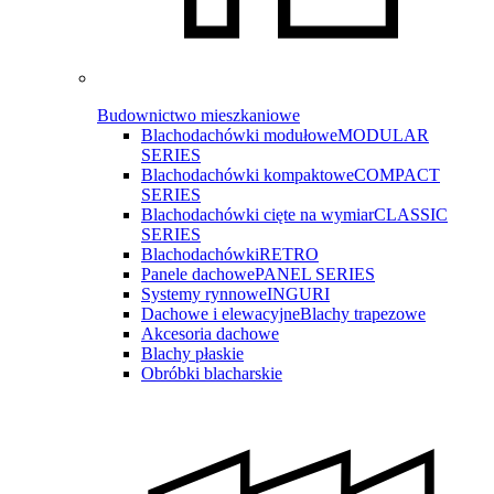
Budownictwo mieszkaniowe
Blachodachówki modułowe
MODULAR
SERIES
Blachodachówki kompaktowe
COMPACT
SERIES
Blachodachówki cięte na wymiar
CLASSIC
SERIES
Blachodachówki
RETRO
Panele dachowe
PANEL SERIES
Systemy rynnowe
INGURI
Dachowe i elewacyjne
Blachy trapezowe
Akcesoria dachowe
Blachy płaskie
Obróbki blacharskie