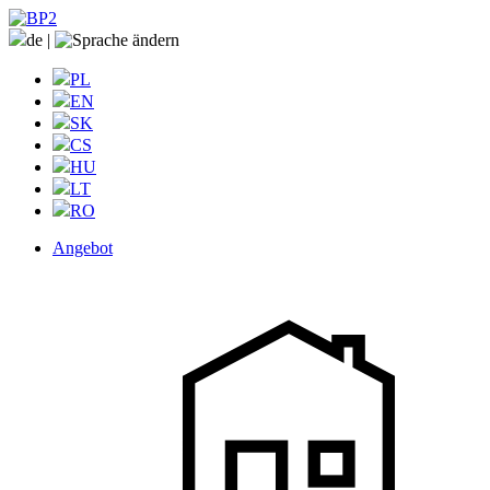
de
|
PL
EN
SK
CS
HU
LT
RO
Angebot