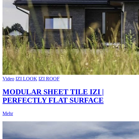
Video
IZI LOOK
IZI ROOF
MODULAR SHEET TILE IZI |
PERFECTLY FLAT SURFACE
Mehr