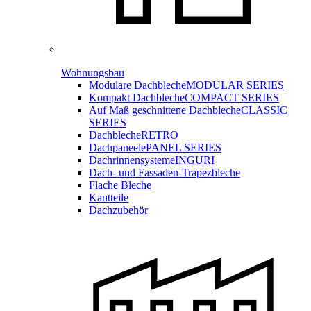
Wohnungsbau
Modulare Dachbleche
MODULAR SERIES
Kompakt Dachbleche
COMPACT SERIES
Auf Maß geschnittene Dachbleche
CLASSIC
SERIES
Dachbleche
RETRO
Dachpaneele
PANEL SERIES
Dachrinnensysteme
INGURI
Dach- und Fassaden-
Trapezbleche
Flache Bleche
Kantteile
Dachzubehör