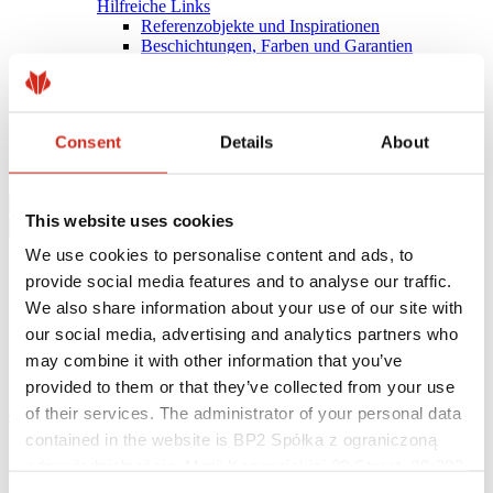
Hilfreiche Links
Referenzobjekte und Inspirationen
Beschichtungen, Farben und Garantien
Garantie-Registrierung
Herunterladen
BIM-Bibliothek
PRODUKT ANFRAGEN
Consent
Details
About
Herunterladen
Kontakt
This website uses cookies
We use cookies to personalise content and ads, to
provide social media features and to analyse our traffic.
We also share information about your use of our site with
our social media, advertising and analytics partners who
may combine it with other information that you’ve
provided to them or that they’ve collected from your use
of their services. The administrator of your personal data
eProfil
contained in the website is BP2 Spółka z ograniczoną
Startseite
odpowiedzialnością, Marii Konopnickiej 29 Street, 30-302
Einzelkundek
Kraków. KRS 0000369912, NIP 6762431701, REGON