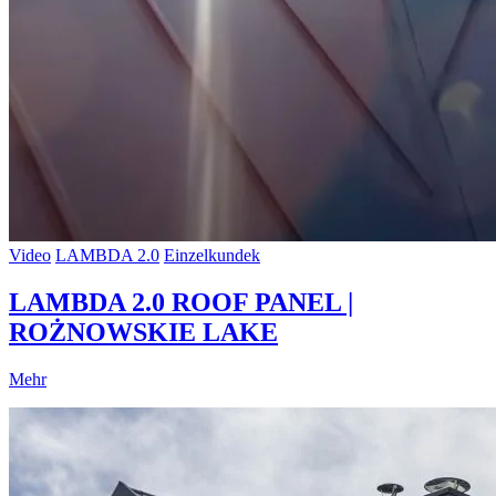
Video
LAMBDA 2.0
Einzelkundek
LAMBDA 2.0 ROOF PANEL |
ROŻNOWSKIE LAKE
Mehr