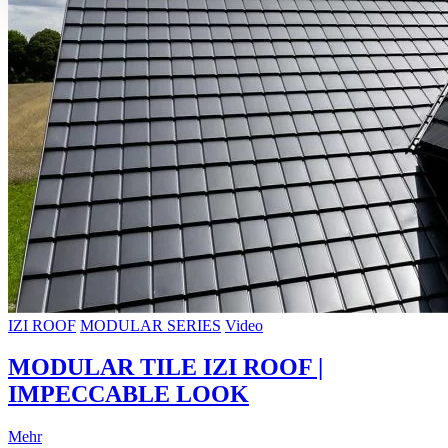
IZI ROOF
MODULAR SERIES
Video
MODULAR TILE IZI ROOF |
IMPECCABLE LOOK
Mehr