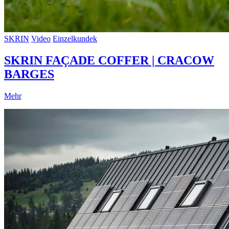
SKRIN
Video
Einzelkundek
SKRIN FAÇADE COFFER | CRACOW
BARGES
Mehr