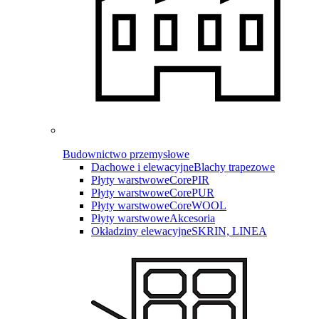
Budownictwo przemysłowe
Dachowe i elewacyjne
Blachy trapezowe
Płyty warstwowe
CorePIR
Płyty warstwowe
CorePUR
Płyty warstwowe
CoreWOOL
Płyty warstwowe
Akcesoria
Okładziny elewacyjne
SKRIN, LINEA