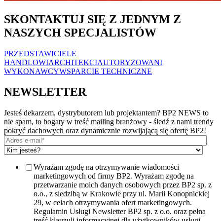
SKONTAKTUJ SIĘ Z JEDNYM Z
NASZYCH SPECJALISTÓW
PRZEDSTAWICIELE
HANDLOWI
ARCHITEKCI
AUTORYZOWANI
WYKONAWCY
WSPARCIE TECHNICZNE
NEWSLETTER
Jesteś dekarzem, dystrybutorem lub projektantem? BP2 NEWS to
nie spam, to bogaty w treść mailing branżowy - śledź z nami trendy
pokryć dachowych oraz dynamicznie rozwijającą się ofertę BP2!
Wyrażam zgodę na otrzymywanie wiadomości
marketingowych od firmy BP2. Wyrażam zgodę na
przetwarzanie moich danych osobowych przez BP2 sp. z
o.o., z siedzibą w Krakowie przy ul. Marii Konopnickiej
29, w celach otrzymywania ofert marketingowych.
Regulamin Usługi Newsletter BP2 sp. z o.o. oraz pełna
treść klauzuli informacyjnej dla użytkowników usługi