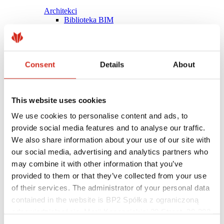
Architekci
Biblioteka BIM
Modele 3D
Plugin Revit BP2
Consent
Details
About
This website uses cookies
We use cookies to personalise content and ads, to
provide social media features and to analyse our traffic.
We also share information about your use of our site with
our social media, advertising and analytics partners who
may combine it with other information that you’ve
provided to them or that they’ve collected from your use
of their services. The administrator of your personal data
contained in the website is BP2 Spółka z ograniczoną
Pomocne linki
Powłoki, kolorystyka i gwarancje
odpowiedzialnością, Marii Konopnickiej 29 Street, 30-302
Rejestracja gwarancji
Kraków. KRS 0000369912, NIP 6762431701, REGON