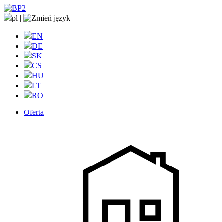
pl
|
EN
DE
SK
CS
HU
LT
RO
Oferta