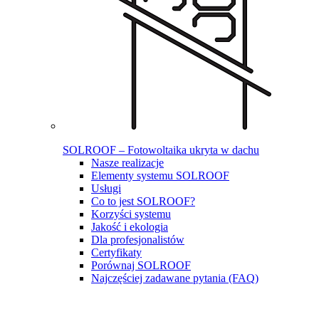
SOLROOF – Fotowoltaika ukryta w dachu
Nasze realizacje
Elementy systemu SOLROOF
Usługi
Co to jest SOLROOF?
Korzyści systemu
Jakość i ekologia
Dla profesjonalistów
Certyfikaty
Porównaj SOLROOF
Najczęściej zadawane pytania (FAQ)