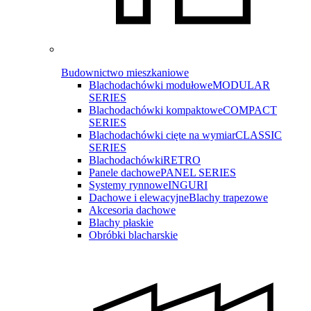
Budownictwo mieszkaniowe
Blachodachówki modułowe
MODULAR
SERIES
Blachodachówki kompaktowe
COMPACT
SERIES
Blachodachówki cięte na wymiar
CLASSIC
SERIES
Blachodachówki
RETRO
Panele dachowe
PANEL SERIES
Systemy rynnowe
INGURI
Dachowe i elewacyjne
Blachy trapezowe
Akcesoria dachowe
Blachy płaskie
Obróbki blacharskie