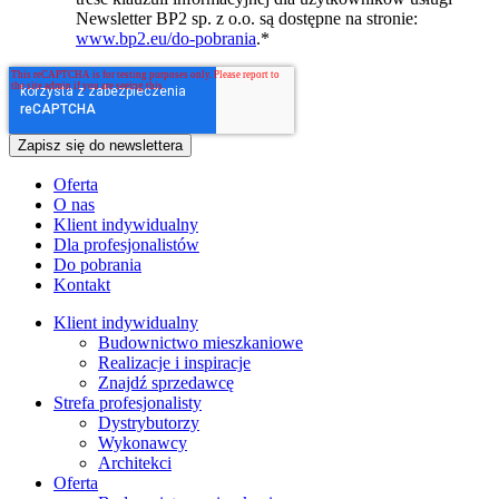
Newsletter BP2 sp. z o.o. są dostępne na stronie:
www.bp2.eu/do-pobrania
.
*
Oferta
O nas
Klient indywidualny
Dla profesjonalistów
Do pobrania
Kontakt
Klient indywidualny
Budownictwo mieszkaniowe
Realizacje i inspiracje
Znajdź sprzedawcę
Strefa profesjonalisty
Dystrybutorzy
Wykonawcy
Architekci
Oferta