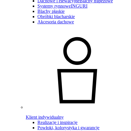
Dachowe i elewacyjne
Blachy trapezowe
Systemy rynnowe
INGURI
Blachy płaskie
Obróbki blacharskie
Akcesoria dachowe
Klient indywidualny
Realizacje i inspiracje
Powłoki, kolorystyka i gwarancje