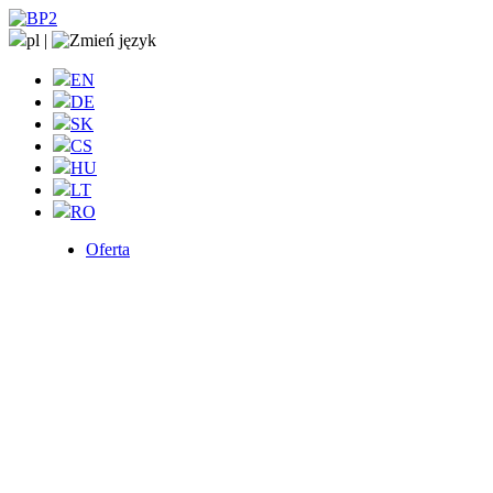
pl
|
EN
DE
SK
CS
HU
LT
RO
Oferta