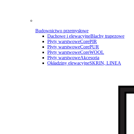
Budownictwo przemysłowe
Dachowe i elewacyjne
Blachy trapezowe
Płyty warstwowe
CorePIR
Płyty warstwowe
CorePUR
Płyty warstwowe
CoreWOOL
Płyty warstwowe
Akcesoria
Okładziny elewacyjne
SKRIN, LINEA