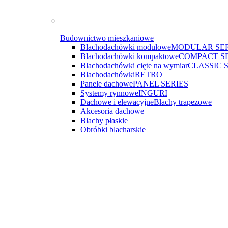
Budownictwo mieszkaniowe
Blachodachówki modułowe
MODULAR SER
Blachodachówki kompaktowe
COMPACT S
Blachodachówki cięte na wymiar
CLASSIC 
Blachodachówki
RETRO
Panele dachowe
PANEL SERIES
Systemy rynnowe
INGURI
Dachowe i elewacyjne
Blachy trapezowe
Akcesoria dachowe
Blachy płaskie
Obróbki blacharskie