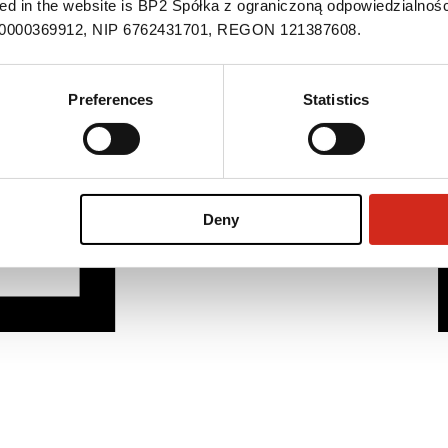
ned in the website is BP2 Spółka z ograniczoną odpowiedzialnośc
S 0000369912, NIP 6762431701, REGON 121387608.
Preferences
Statistics
Deny