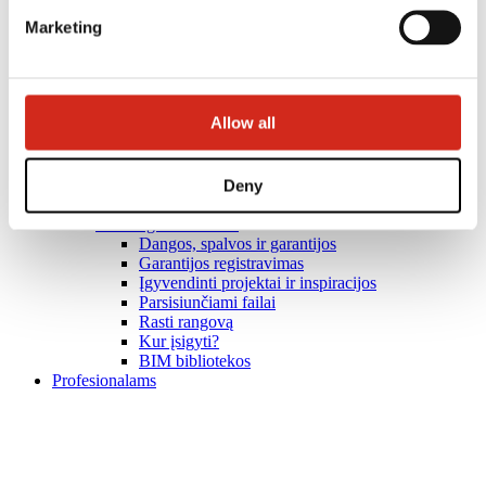
Marketing
Allow all
Deny
Naudingos nuorodos
Dangos, spalvos ir garantijos
Garantijos registravimas
Įgyvendinti projektai ir inspiracijos
Parsisiunčiami failai
Rasti rangovą
Kur įsigyti?
BIM bibliotekos
Profesionalams