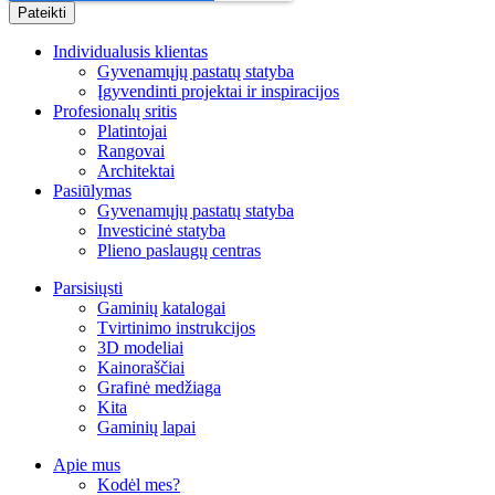
Individualusis klientas
Gyvenamųjų pastatų statyba
Įgyvendinti projektai ir inspiracijos
Profesionalų sritis
Platintojai
Rangovai
Architektai
Pasiūlymas
Gyvenamųjų pastatų statyba
Investicinė statyba
Plieno paslaugų centras
Parsisiųsti
Gaminių katalogai
Tvirtinimo instrukcijos
3D modeliai
Kainoraščiai
Grafinė medžiaga
Kita
Gaminių lapai
Apie mus
Kodėl mes?