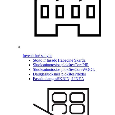
Investicinė statyba
Stogo ir fasado
Trapecinė Skarda
Sluoksniuotosios plokštės
CorePIR
Sluoksniuotosios plokštės
CoreWOOL
Daugiasluoksnės plokštės
Priedai
Fasado dangos
SKRIN, LINEA