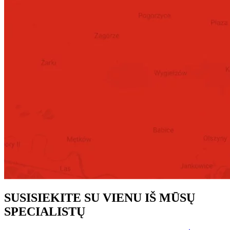
SUSISIEKITE SU VIENU IŠ MŪSŲ
SPECIALISTŲ