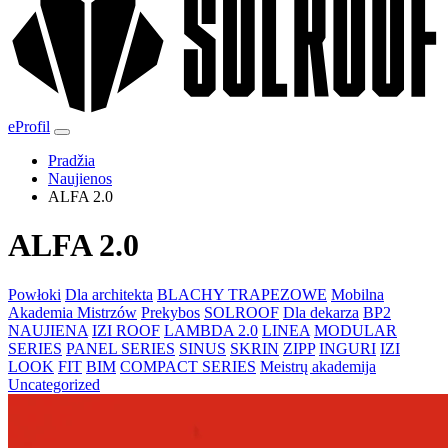
eProfil
Pradžia
Naujienos
ALFA 2.0
ALFA 2.0
Powłoki
Dla architekta
BLACHY TRAPEZOWE
Mobilna
Akademia Mistrzów
Prekybos
SOLROOF
Dla dekarza
BP2
NAUJIENA
IZI ROOF
LAMBDA 2.0
LINEA
MODULAR
SERIES
PANEL SERIES
SINUS
SKRIN
ZIPP
INGURI
IZI
LOOK
FIT
BIM
COMPACT SERIES
Meistrų akademija
Uncategorized