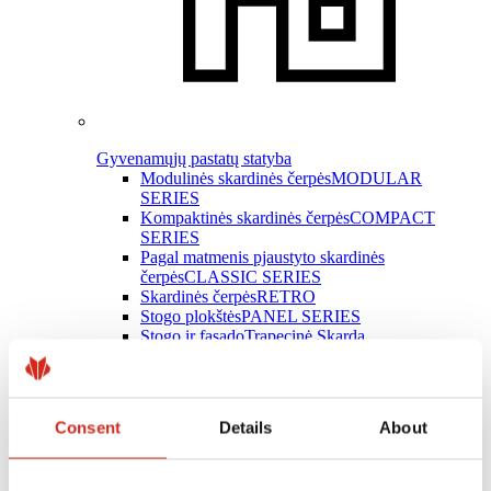
Gyvenamųjų pastatų statyba
Modulinės skardinės čerpės
MODULAR
SERIES
Kompaktinės skardinės čerpės
COMPACT
SERIES
Pagal matmenis pjaustyto skardinės
čerpės
CLASSIC SERIES
Skardinės čerpės
RETRO
Stogo plokštės
PANEL SERIES
Stogo ir fasado
Trapecinė Skarda
Latakų sistemos
INGURI
Plokščioji skarda
Skardos lankstiniai
Stogo priedai
Consent
Details
About