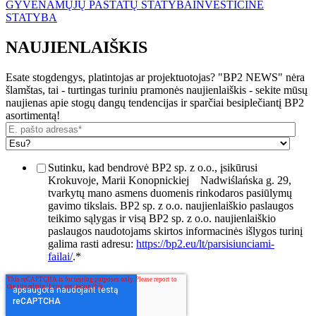
GYVENAMŲJŲ PASTATŲ STATYBA
INVESTICINĖ
STATYBA
NAUJIENLAIŠKIS
Esate stogdengys, platintojas ar projektuotojas? "BP2 NEWS" nėra
šlamštas, tai - turtingas turiniu pramonės naujienlaiškis - sekite mūsų
naujienas apie stogų dangų tendencijas ir sparčiai besiplečiantį BP2
asortimentą!
Sutinku, kad bendrovė BP2 sp. z o.o., įsikūrusi
Krokuvoje, Marii Konopnickiej
Nadwiślańska g. 29,
tvarkytų mano asmens duomenis rinkodaros pasiūlymų
gavimo tikslais. BP2 sp. z o.o. naujienlaiškio paslaugos
teikimo sąlygas ir visą BP2 sp. z o.o. naujienlaiškio
paslaugos naudotojams skirtos informacinės išlygos turinį
galima rasti adresu:
https://bp2.eu/lt/parsisiunciami-
failai/
.
*