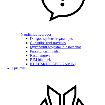
Naudingos nuorodos
Dangos, spalvos ir garantijos
Garantijos registravimas
Įgyvendinti projektai ir inspiracijos
Parsisiunčiami failai
Rasti rangovą
BIM biblioteka
KLAUSKITE APIE GAMINĮ
Apie mus