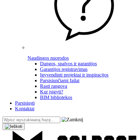
Naudingos nuorodos
Dangos, spalvos ir garantijos
Garantijos registravimas
Įgyvendinti projektai ir inspiracijos
Parsisiunčiami failai
Rasti rangovą
Kur įsigyti?
BIM bibliotekos
Parsisiųsti
Kontaktai