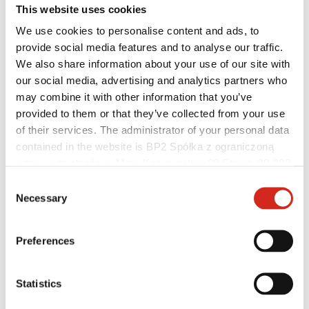
This website uses cookies
We use cookies to personalise content and ads, to
provide social media features and to analyse our traffic.
We also share information about your use of our site with
our social media, advertising and analytics partners who
may combine it with other information that you’ve
provided to them or that they’ve collected from your use
of their services. The administrator of your personal data
contained in the website is BP2 Spółka z ograniczoną
odpowiedzialnością, Marii Konopnickiej 29 Street, 30-302
Individualusis klientas
Kraków. KRS 0000369912, NIP 6762431701, REGON
Consent
Įgyvendinti projektai ir inspiracijos
121387608.
Necessary
Selection
Dangos, spalvos ir garantijos
Garantijos registravimas
Rasti pardavėją / rangovą
Preferences
Statistics