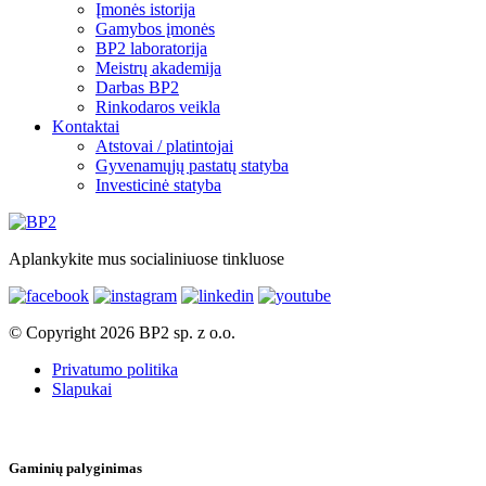
Įmonės istorija
Gamybos įmonės
BP2 laboratorija
Meistrų akademija
Darbas BP2
Rinkodaros veikla
Kontaktai
Atstovai / platintojai
Gyvenamųjų pastatų statyba
Investicinė statyba
Aplankykite mus socialiniuose tinkluose
© Copyright 2026 BP2 sp. z o.o.
Privatumo politika
Slapukai
Gaminių palyginimas