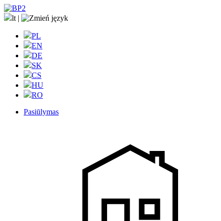
lt
|
PL
EN
DE
SK
CS
HU
RO
Pasiūlymas