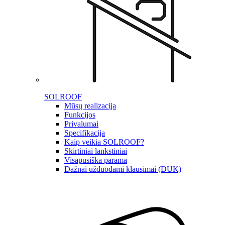
SOLROOF
Mūsų realizacija
Funkcijos
Privalumai
Specifikacija
Kaip veikia SOLROOF?
Skirtiniai lankstiniai
Visapusiška parama
Dažnai užduodami klausimai (DUK)