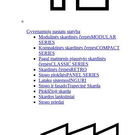
Gyvenamųjų pastatų statyba
Modulinės skardinės čerpės
MODULAR
SERIES
Kompaktinės skardinės čerpės
COMPACT
SERIES
Pagal matmenis pjaustyto skardinės
čerpės
CLASSIC SERIES
Skardinės čerpės
RETRO
Stogo plokštės
PANEL SERIES
Latakų sistemos
INGURI
Stogo ir fasado
Trapecinė Skarda
Plokščioji skarda
Skardos lankstiniai
Stogo priedai