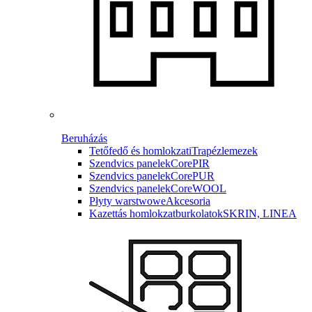
Beruházás
Tetőfedő és homlokzati
Trapézlemezek
Szendvics panelek
CorePIR
Szendvics panelek
CorePUR
Szendvics panelek
CoreWOOL
Płyty warstwowe
Akcesoria
Kazettás homlokzatburkolatok
SKRIN, LINEA