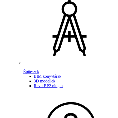
Építészek
BIM könyvtárak
3D modellek
Revit BP2 plugin