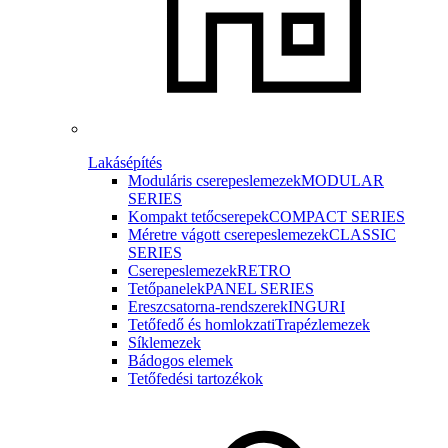
Lakásépítés
Moduláris cserepeslemezek
MODULAR
SERIES
Kompakt tetőcserepek
COMPACT SERIES
Méretre vágott cserepeslemezek
CLASSIC
SERIES
Cserepeslemezek
RETRO
Tetőpanelek
PANEL SERIES
Ereszcsatorna-rendszerek
INGURI
Tetőfedő és homlokzati
Trapézlemezek
Síklemezek
Bádogos elemek
Tetőfedési tartozékok