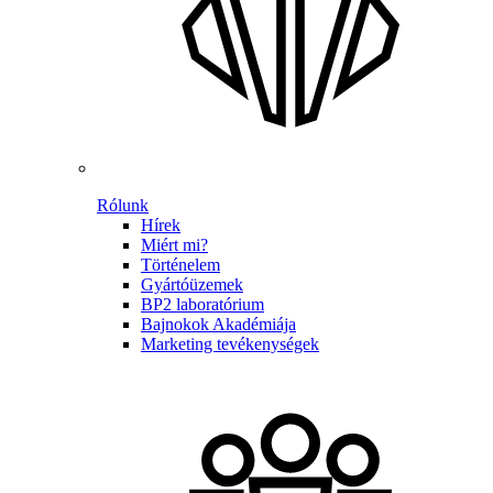
Rólunk
Hírek
Miért mi?
Történelem
Gyártóüzemek
BP2 laboratórium
Bajnokok Akadémiája
Marketing tevékenységek