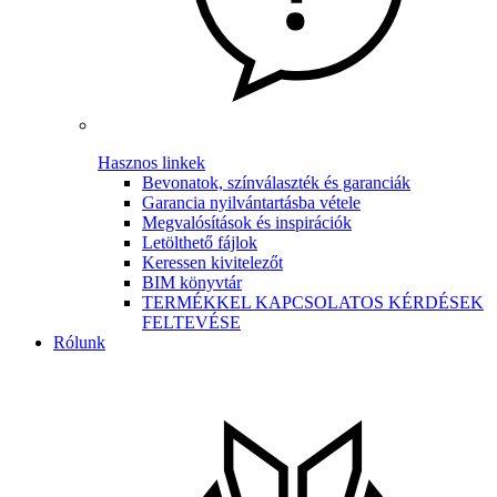
Hasznos linkek
Bevonatok, színválaszték és garanciák
Garancia nyilvántartásba vétele
Megvalósítások és inspirációk
Letölthető fájlok
Keressen kivitelezőt
BIM könyvtár
TERMÉKKEL KAPCSOLATOS KÉRDÉSEK
FELTEVÉSE
Rólunk