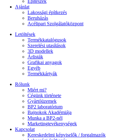
Építészek
Ajánlat
Lakossági építkezés
Beruházás
Acélipari Szolgálatóközpont
Letöltések
Termékkatalógusok
Szerelési utasítások
3D modellek
Árlisták
Grafikai anyagok
Egyéb
Termékkártyák
Rólunk
Miért mi?
Cégünk története
Gyártóüzemek
BP2 laboratórium
Bajnokok Akadémiája
Munka a BP2-nél
Marketingtevékenységek
Kapcsolat
Kereskedelmi képviselők / forgalmazók