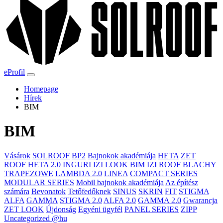
eProfil
Homepage
Hírek
BIM
BIM
Vásárok
SOLROOF
BP2
Bajnokok akadémiája
HETA
ZET
ROOF
HETA 2.0
INGURI
IZI LOOK
BIM
IZI ROOF
BLACHY
TRAPEZOWE
LAMBDA 2.0
LINEA
COMPACT SERIES
MODULAR SERIES
Mobil bajnokok akadémiája
Az építész
számára
Bevonatok
Tetőfedőknek
SINUS
SKRIN
FIT
STIGMA
ALFA
GAMMA
STIGMA 2.0
ALFA 2.0
GAMMA 2.0
Gwarancja
ZET LOOK
Újdonság
Egyéni ügyfél
PANEL SERIES
ZIPP
Uncategorized @hu