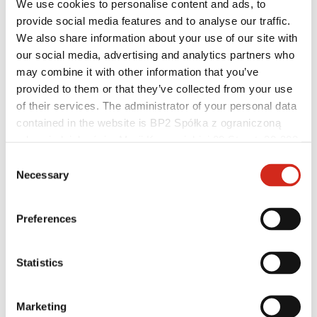
We use cookies to personalise content and ads, to
provide social media features and to analyse our traffic.
We also share information about your use of our site with
our social media, advertising and analytics partners who
may combine it with other information that you’ve
provided to them or that they’ve collected from your use
of their services. The administrator of your personal data
contained in the website is BP2 Spółka z ograniczoną
odpowiedzialnością, Marii Konopnickiej 29 Street, 30-302
Kraków. KRS 0000369912, NIP 6762431701, REGON
Hasznos linkek
Consent
Bevonatok, színválaszték és garanciák
121387608.
Necessary
Selection
Garancia nyilvántartásba vétele
Megvalósítások és inspirációk
Letölthető fájlok
Preferences
Hol lehet megvásárolni?
Keressen kivitelezőt
BIM könyvtárak
Szakembereknek
Statistics
Marketing