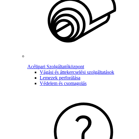
Acélipari Szolgáltatóközpont
Vágási és áttekercselési szolgáltatások
Lemezek perforálása
Védelem és csomagolás