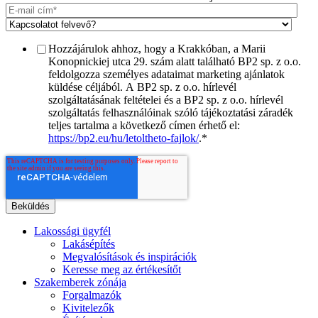
Hozzájárulok ahhoz, hogy a Krakkóban, a Marii
Konopnickiej utca 29. szám alatt található BP2 sp. z o.o.
feldolgozza személyes adataimat marketing ajánlatok
küldése céljából. A BP2 sp. z o.o. hírlevél
szolgáltatásának feltételei és a BP2 sp. z o.o. hírlevél
szolgáltatás felhasználóinak szóló tájékoztatási záradék
teljes tartalma a következő címen érhető el:
https://bp2.eu/hu/letoltheto-fajlok/
.
*
Lakossági ügyfél
Lakásépítés
Megvalósítások és inspirációk
Keresse meg az értékesítőt
Szakemberek zónája
Forgalmazók
Kivitelezők