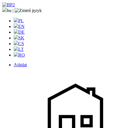
hu
|
PL
EN
DE
SK
CS
LT
RO
Ajánlat