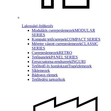
Lakossági építkezés
Moduláris cserepeslemezek
MODULAR
SERIES
Kompakt tetőcserepek
COMPACT SERIES
Méretre vágott cserepeslemezek
CLASSIC
SERIES
Cserepeslemezek
RETRO
Tetőpanelek
PANEL SERIES
Ereszcsatorna-rendszerek
INGURI
Tetőfedő és homlokzati
Trapézlemezek
Síklemezek
Bádogos elemek
Tetőfedési tartozékok