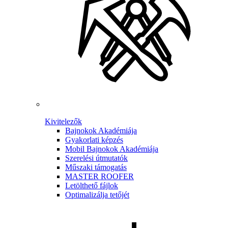
Kivitelezők
Bajnokok Akadémiája
Gyakorlati képzés
Mobil Bajnokok Akadémiája
Szerelési útmutatók
Műszaki támogatás
MASTER ROOFER
Letölthető fájlok
Optimalizálja tetőjét