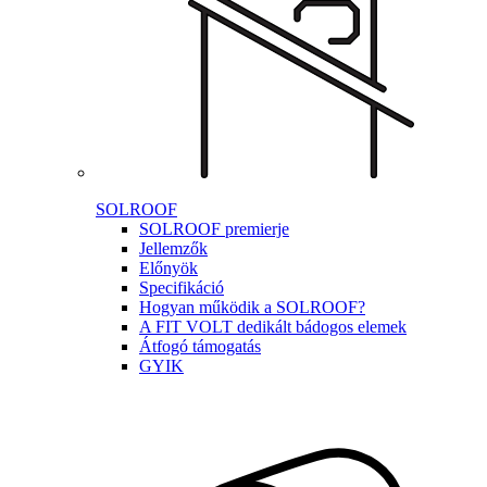
SOLROOF
SOLROOF premierje
Jellemzők
Előnyök
Specifikáció
Hogyan működik a SOLROOF?
A FIT VOLT dedikált bádogos elemek
Átfogó támogatás
GYIK