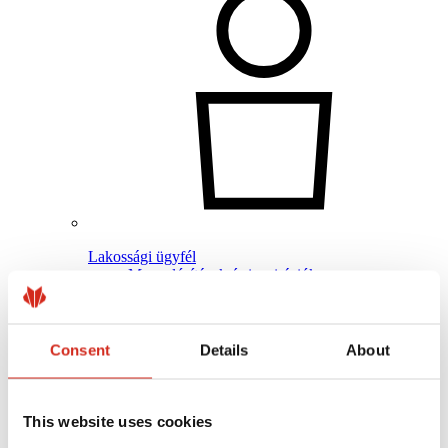
Lakossági ügyfél
Megvalósítások és inspirációk
Bevonatok, színválaszték és garanciák
Garancia nyilvántartásba vétele
Gyakran ismételt kérdések (GYIK)
Keressen értékesítőt / kivitelezőt
Consent
Details
About
This website uses cookies