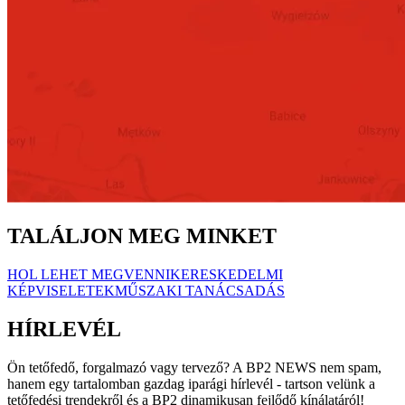
TALÁLJON MEG MINKET
HOL LEHET MEGVENNI
KERESKEDELMI
KÉPVISELETEK
MŰSZAKI TANÁCSADÁS
HÍRLEVÉL
Ön tetőfedő, forgalmazó vagy tervező? A BP2 NEWS nem spam,
hanem egy tartalomban gazdag iparági hírlevél - tartson velünk a
tetőfedési trendekről és a BP2 dinamikusan fejlődő kínálatáról!