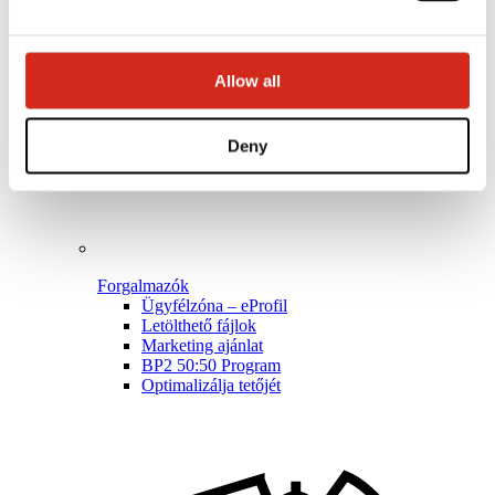
Allow all
Deny
Forgalmazók
Ügyfélzóna – eProfil
Letölthető fájlok
Marketing ajánlat
BP2 50:50 Program
Optimalizálja tetőjét