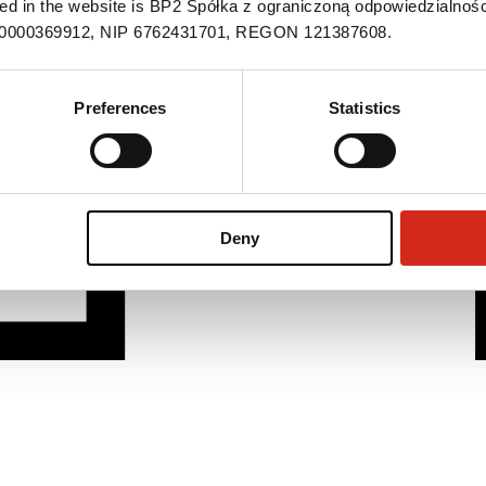
ned in the website is BP2 Spółka z ograniczoną odpowiedzialnośc
S 0000369912, NIP 6762431701, REGON 121387608.
Preferences
Statistics
Deny