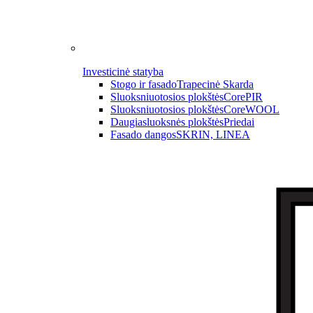
Investicinė statyba
Stogo ir fasado
Trapecinė Skarda
Sluoksniuotosios plokštės
CorePIR
Sluoksniuotosios plokštės
CoreWOOL
Daugiasluoksnės plokštės
Priedai
Fasado dangos
SKRIN, LINEA