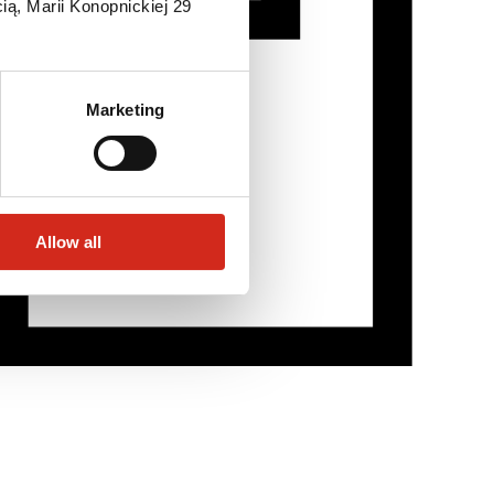
ią, Marii Konopnickiej 29
Marketing
Allow all