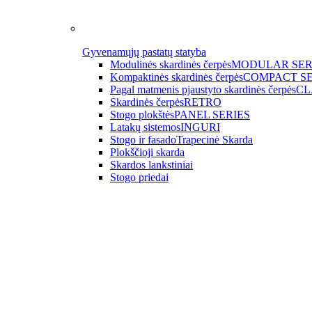
Gyvenamųjų pastatų statyba
Modulinės skardinės čerpės
MODULAR SER
Kompaktinės skardinės čerpės
COMPACT SE
Pagal matmenis pjaustyto skardinės čerpės
CL
Skardinės čerpės
RETRO
Stogo plokštės
PANEL SERIES
Latakų sistemos
INGURI
Stogo ir fasado
Trapecinė Skarda
Plokščioji skarda
Skardos lankstiniai
Stogo priedai