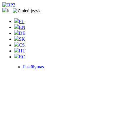
lt
|
PL
EN
DE
SK
CS
HU
RO
Pasiūlymas