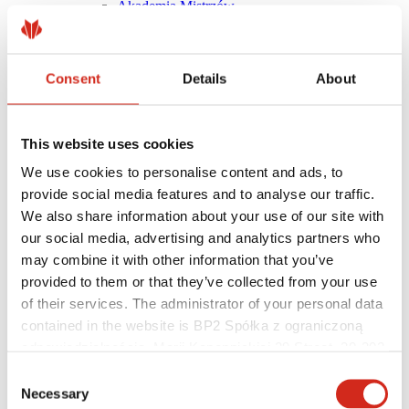
Akademia Mistrzów
Szkolenia praktyczne
Instrukcje montażu
Pliki do pobrania
Wsparcie techniczne
Consent
Details
About
MASTER ROOFER
Optymalizuj dach
Mobilna Akademia Mistrzów
This website uses cookies
We use cookies to personalise content and ads, to
provide social media features and to analyse our traffic.
We also share information about your use of our site with
our social media, advertising and analytics partners who
may combine it with other information that you’ve
provided to them or that they’ve collected from your use
of their services. The administrator of your personal data
contained in the website is BP2 Spółka z ograniczoną
odpowiedzialnością, Marii Konopnickiej 29 Street, 30-302
Kraków. KRS 0000369912, NIP 6762431701, REGON
Consent
121387608.
Necessary
Selection