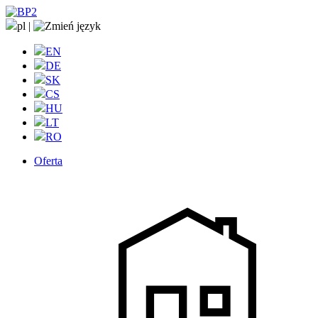
pl
|
EN
DE
SK
CS
HU
LT
RO
Oferta