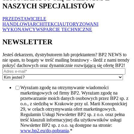
NASZYCH SPECJALISTÓW
PRZEDSTAWICIELE
HANDLOWI
ARCHITEKCI
AUTORYZOWANI
WYKONAWCY
WSPARCIE TECHNICZNE
NEWSLETTER
Jesteś dekarzem, dystrybutorem lub projektantem? BP2 NEWS to
nie spam, to bogaty w treść mailing branżowy - śledź z nami trendy
pokryć dachowych oraz dynamicznie rozwijającą się ofertę BP2!
Wyrażam zgodę na otrzymywanie wiadomości
marketingowych od firmy BP2. Wyrażam zgodę na
przetwarzanie moich danych osobowych przez BP2 sp. z
o.o., z siedzibą w Krakowie przy ul. Marii Konopnickiej
29, w celach otrzymywania ofert marketingowych.
Regulamin Usługi Newsletter BP2 sp. z o.o. oraz pełna
treść klauzuli informacyjnej dla użytkowników usługi
Newsletter BP2 sp. z o.o. są dostępne na stronie:
www.bp2.eu/do-pobrania
.
*