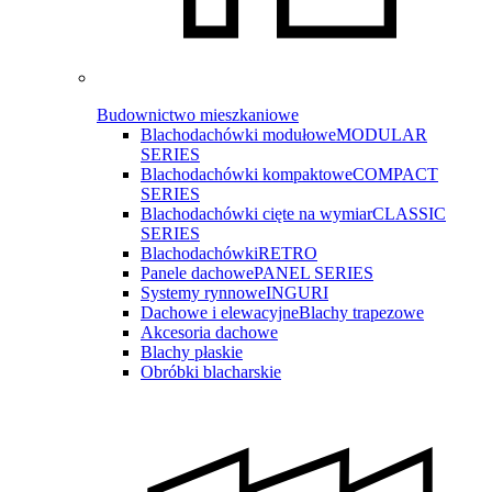
Budownictwo mieszkaniowe
Blachodachówki modułowe
MODULAR
SERIES
Blachodachówki kompaktowe
COMPACT
SERIES
Blachodachówki cięte na wymiar
CLASSIC
SERIES
Blachodachówki
RETRO
Panele dachowe
PANEL SERIES
Systemy rynnowe
INGURI
Dachowe i elewacyjne
Blachy trapezowe
Akcesoria dachowe
Blachy płaskie
Obróbki blacharskie