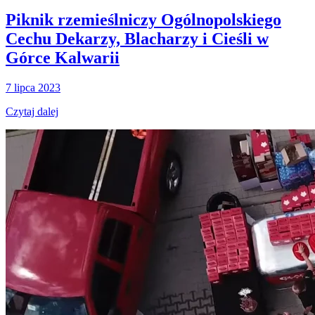
Piknik rzemieślniczy Ogólnopolskiego
Cechu Dekarzy, Blacharzy i Cieśli w
Górce Kalwarii
7 lipca 2023
Czytaj dalej