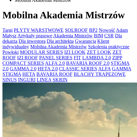
Mobilna Akademia Mistrzów
Mobilna Akademia Mistrzów
Targi
PŁYTY WARSTWOWE
SOLROOF
BP2
Nowość
Adam
Małysz
Artykuły prasowe
Akademia Mistrzów
BIM
CSR
Dla
dekarza
Dla inwestora
Dla architekta
Gwarancja
Klient
indywidualny
Mobilna Akademia Mistrzów
Szkolenia praktyczne
Powłoki
MODULAR SERIES
IZI LOOK
ZET LOOK
ZET
ROOF
IZI ROOF
PANEL SERIES
FIT
LAMBDA 2.0
ZIPP
COMPACT SERIES
ALFA 2.0
BAVARIA ROOF 2.0
STIGMA
2.0
GAMMA 2.0
HETA 2.0
CLASSIC SERIES
ALFA
GAMMA
STIGMA
HETA
BAVARIA ROOF
BLACHY TRAPEZOWE
SINUS
INGURI
LINEA
SKRIN