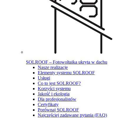
SOLROOF – Fotowoltaika ukryta w dachu
Nasze realizacje
Elementy systemu SOLROOF
Usługi
Co to jest SOLROOF?
Korzyści systemu
Jakość i ekologia
Dla profesjonalistów
Certyfikaty
Porównaj SOLROOF
Najczęściej zadawane pytania (FAQ)