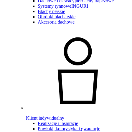
Dachowe i elewacyjne
Blachy trapezowe
Systemy rynnowe
INGURI
Blachy płaskie
Obróbki blacharskie
Akcesoria dachowe
Klient indywidualny
Realizacje i inspiracje
Powłoki, kolorystyka i gwarancje