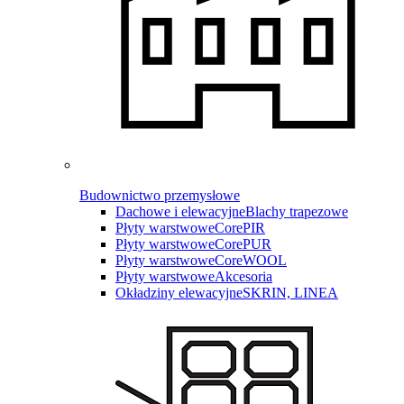
Budownictwo przemysłowe
Dachowe i elewacyjne
Blachy trapezowe
Płyty warstwowe
CorePIR
Płyty warstwowe
CorePUR
Płyty warstwowe
CoreWOOL
Płyty warstwowe
Akcesoria
Okładziny elewacyjne
SKRIN, LINEA