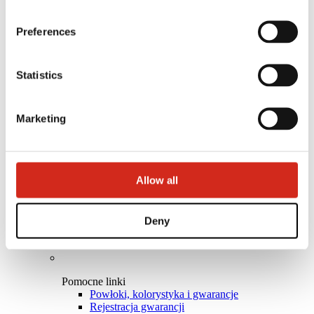
Architekci
Biblioteka BIM
Preferences
Modele 3D
Plugin Revit BP2
Statistics
Marketing
Allow all
Deny
Pomocne linki
Powłoki, kolorystyka i gwarancje
Rejestracja gwarancji