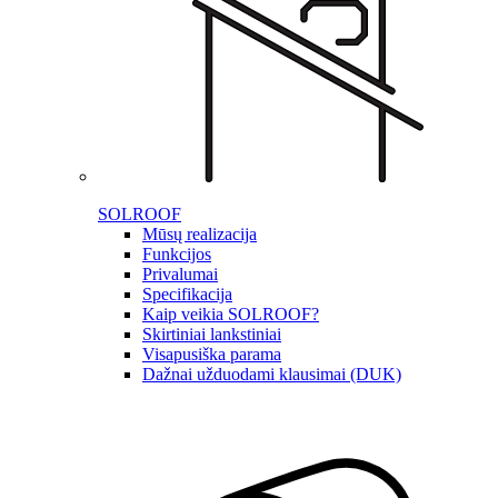
SOLROOF
Mūsų realizacija
Funkcijos
Privalumai
Specifikacija
Kaip veikia SOLROOF?
Skirtiniai lankstiniai
Visapusiška parama
Dažnai užduodami klausimai (DUK)