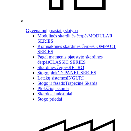
Gyvenamųjų pastatų statyba
Modulinės skardinės čerpės
MODULAR
SERIES
Kompaktinės skardinės čerpės
COMPACT
SERIES
Pagal matmenis pjaustyto skardinės
čerpės
CLASSIC SERIES
Skardinės čerpės
RETRO
Stogo plokštės
PANEL SERIES
Latakų sistemos
INGURI
Stogo ir fasado
Trapecinė Skarda
Plokščioji skarda
Skardos lankstiniai
Stogo priedai