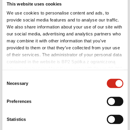
This website uses cookies
We use cookies to personalise content and ads, to
provide social media features and to analyse our traffic.
We also share information about your use of our site with
our social media, advertising and analytics partners who
may combine it with other information that you’ve
provided to them or that they’ve collected from your use
of their services. The administrator of your personal data
contained in the website is BP2 Spółka z ograniczoną
odpowiedzialnością, Marii Konopnickiej 29 Street, 30-302
Individualusis klientas
Kraków. KRS 0000369912, NIP 6762431701, REGON
Consent
Įgyvendinti projektai ir inspiracijos
121387608.
Necessary
Selection
Dangos, spalvos ir garantijos
Garantijos registravimas
Rasti pardavėją / rangovą
Preferences
Statistics