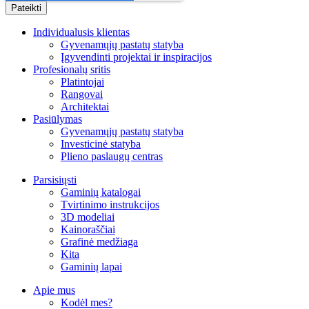
Individualusis klientas
Gyvenamųjų pastatų statyba
Įgyvendinti projektai ir inspiracijos
Profesionalų sritis
Platintojai
Rangovai
Architektai
Pasiūlymas
Gyvenamųjų pastatų statyba
Investicinė statyba
Plieno paslaugų centras
Parsisiųsti
Gaminių katalogai
Tvirtinimo instrukcijos
3D modeliai
Kainoraščiai
Grafinė medžiaga
Kita
Gaminių lapai
Apie mus
Kodėl mes?