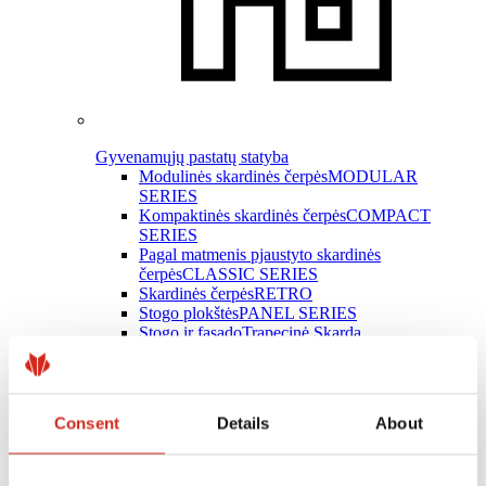
Gyvenamųjų pastatų statyba
Modulinės skardinės čerpės
MODULAR
SERIES
Kompaktinės skardinės čerpės
COMPACT
SERIES
Pagal matmenis pjaustyto skardinės
čerpės
CLASSIC SERIES
Skardinės čerpės
RETRO
Stogo plokštės
PANEL SERIES
Stogo ir fasado
Trapecinė Skarda
Latakų sistemos
INGURI
Plokščioji skarda
Skardos lankstiniai
Stogo priedai
Consent
Details
About