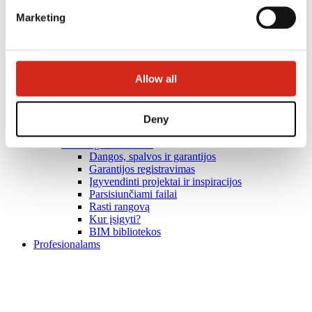
Marketing
Allow all
Deny
Naudingos nuorodos
Dangos, spalvos ir garantijos
Garantijos registravimas
Įgyvendinti projektai ir inspiracijos
Parsisiunčiami failai
Rasti rangovą
Kur įsigyti?
BIM bibliotekos
Profesionalams