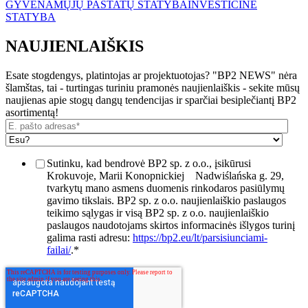
GYVENAMŲJŲ PASTATŲ STATYBA
INVESTICINĖ
STATYBA
NAUJIENLAIŠKIS
Esate stogdengys, platintojas ar projektuotojas? "BP2 NEWS" nėra
šlamštas, tai - turtingas turiniu pramonės naujienlaiškis - sekite mūsų
naujienas apie stogų dangų tendencijas ir sparčiai besiplečiantį BP2
asortimentą!
Sutinku, kad bendrovė BP2 sp. z o.o., įsikūrusi
Krokuvoje, Marii Konopnickiej
Nadwiślańska g. 29,
tvarkytų mano asmens duomenis rinkodaros pasiūlymų
gavimo tikslais. BP2 sp. z o.o. naujienlaiškio paslaugos
teikimo sąlygas ir visą BP2 sp. z o.o. naujienlaiškio
paslaugos naudotojams skirtos informacinės išlygos turinį
galima rasti adresu:
https://bp2.eu/lt/parsisiunciami-
failai/
.
*