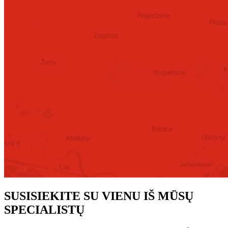
SUSISIEKITE SU VIENU IŠ MŪSŲ
SPECIALISTŲ