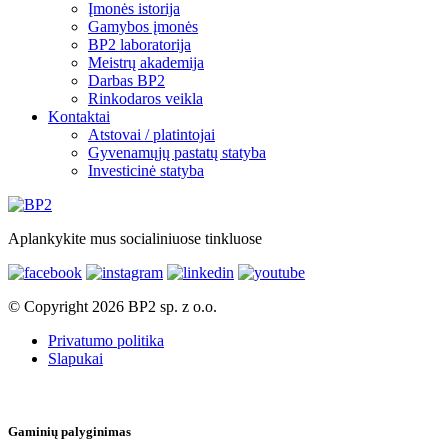
Įmonės istorija
Gamybos įmonės
BP2 laboratorija
Meistrų akademija
Darbas BP2
Rinkodaros veikla
Kontaktai
Atstovai / platintojai
Gyvenamųjų pastatų statyba
Investicinė statyba
Aplankykite mus socialiniuose tinkluose
© Copyright 2026 BP2 sp. z o.o.
Privatumo politika
Slapukai
Gaminių palyginimas