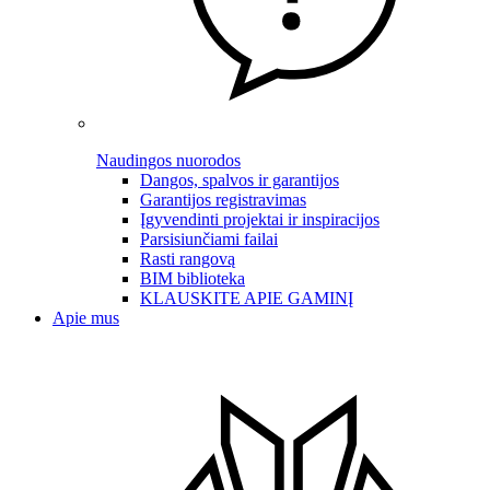
Naudingos nuorodos
Dangos, spalvos ir garantijos
Garantijos registravimas
Įgyvendinti projektai ir inspiracijos
Parsisiunčiami failai
Rasti rangovą
BIM biblioteka
KLAUSKITE APIE GAMINĮ
Apie mus