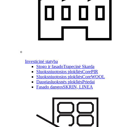
Investicinė statyba
Stogo ir fasado
Trapecinė Skarda
Sluoksniuotosios plokštės
CorePIR
Sluoksniuotosios plokštės
CoreWOOL
Daugiasluoksnės plokštės
Priedai
Fasado dangos
SKRIN, LINEA