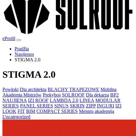
eProfil
Pradžia
Naujienos
STIGMA 2.0
STIGMA 2.0
Powłoki
Dla architekta
BLACHY TRAPEZOWE
Mobilna
Akademia Mistrzów
Prekybos
SOLROOF
Dla dekarza
BP2
NAUJIENA
IZI ROOF
LAMBDA 2.0
LINEA
MODULAR
SERIES
PANEL SERIES
SINUS
SKRIN
ZIPP
INGURI
IZI
LOOK
FIT
BIM
COMPACT SERIES
Meistrų akademija
Uncategorized