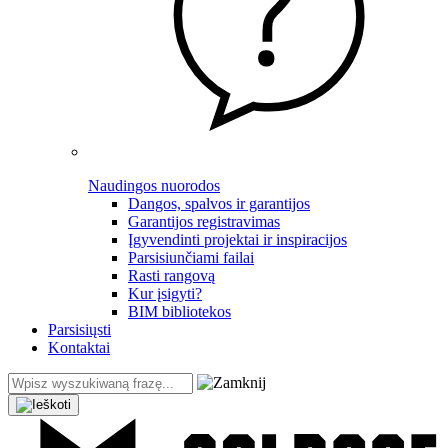
Naudingos nuorodos
Dangos, spalvos ir garantijos
Garantijos registravimas
Įgyvendinti projektai ir inspiracijos
Parsisiunčiami failai
Rasti rangovą
Kur įsigyti?
BIM bibliotekos
Parsisiųsti
Kontaktai