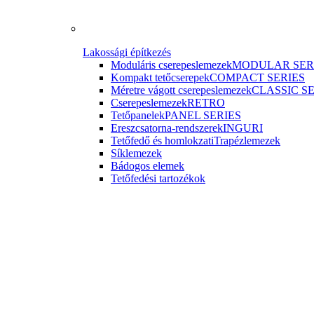
Lakossági építkezés
Moduláris cserepeslemezek
MODULAR SER
Kompakt tetőcserepek
COMPACT SERIES
Méretre vágott cserepeslemezek
CLASSIC S
Cserepeslemezek
RETRO
Tetőpanelek
PANEL SERIES
Ereszcsatorna-rendszerek
INGURI
Tetőfedő és homlokzati
Trapézlemezek
Síklemezek
Bádogos elemek
Tetőfedési tartozékok