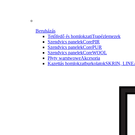
Beruházás
Tetőfedő és homlokzati
Trapézlemezek
Szendvics panelek
CorePIR
Szendvics panelek
CorePUR
Szendvics panelek
CoreWOOL
Płyty warstwowe
Akcesoria
Kazettás homlokzatburkolatok
SKRIN, LINE