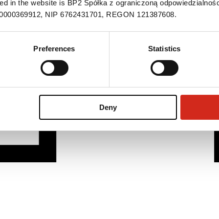
ned in the website is BP2 Spółka z ograniczoną odpowiedzialnośc
S 0000369912, NIP 6762431701, REGON 121387608.
Preferences
Statistics
Deny