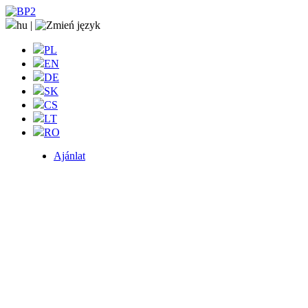
hu
|
PL
EN
DE
SK
CS
LT
RO
Ajánlat