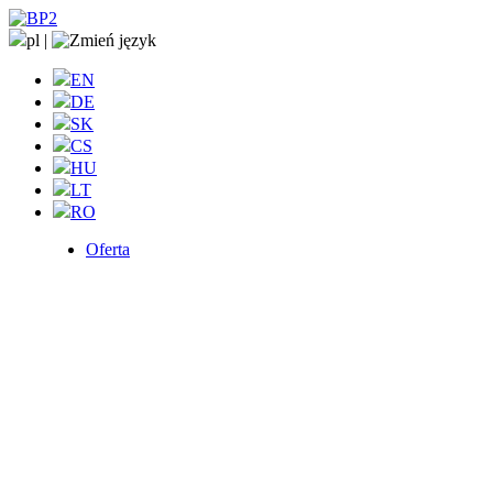
pl
|
EN
DE
SK
CS
HU
LT
RO
Oferta