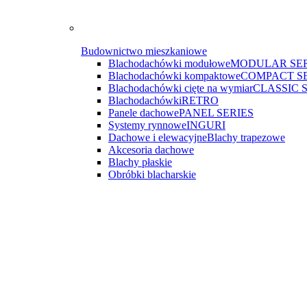
Budownictwo mieszkaniowe
Blachodachówki modułowe
MODULAR SER
Blachodachówki kompaktowe
COMPACT S
Blachodachówki cięte na wymiar
CLASSIC 
Blachodachówki
RETRO
Panele dachowe
PANEL SERIES
Systemy rynnowe
INGURI
Dachowe i elewacyjne
Blachy trapezowe
Akcesoria dachowe
Blachy płaskie
Obróbki blacharskie