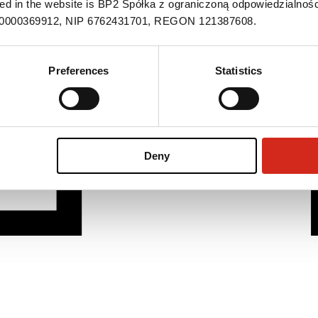
ned in the website is BP2 Spółka z ograniczoną odpowiedzialnośc
S 0000369912, NIP 6762431701, REGON 121387608.
Preferences
Statistics
Deny