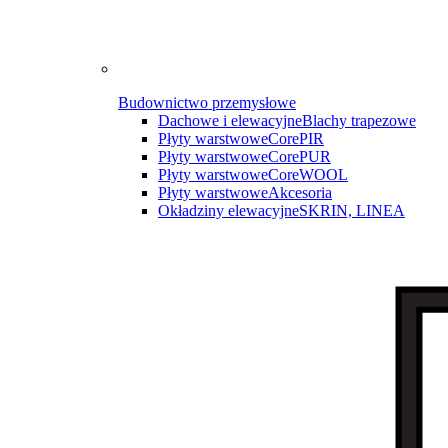
Budownictwo przemysłowe
Dachowe i elewacyjne
Blachy trapezowe
Płyty warstwowe
CorePIR
Płyty warstwowe
CorePUR
Płyty warstwowe
CoreWOOL
Płyty warstwowe
Akcesoria
Okładziny elewacyjne
SKRIN, LINEA