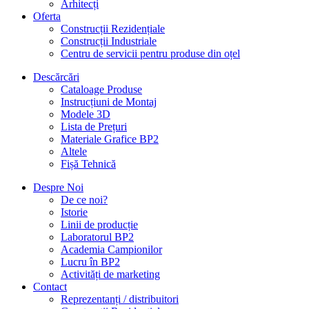
Arhitecți
Oferta
Construcții Rezidențiale
Construcții Industriale
Centru de servicii pentru produse din oțel
Descărcări
Cataloage Produse
Instrucțiuni de Montaj
Modele 3D
Lista de Prețuri
Materiale Grafice BP2
Altele
Fișă Tehnică
Despre Noi
De ce noi?
Istorie
Linii de producție
Laboratorul BP2
Academia Campionilor
Lucru în BP2
Activități de marketing
Contact
Reprezentanți / distribuitori