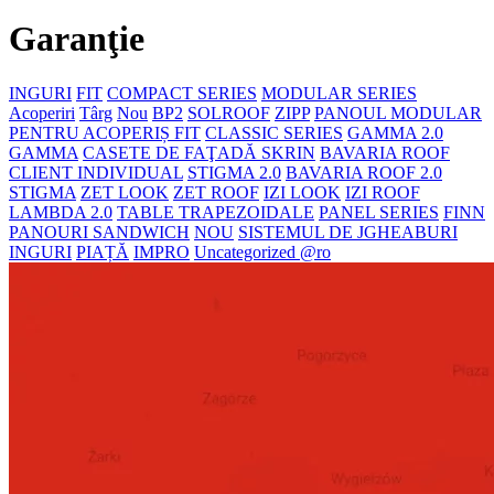
Garanţie
INGURI
FIT
COMPACT SERIES
MODULAR SERIES
Acoperiri
Târg
Nou
BP2
SOLROOF
ZIPP
PANOUL MODULAR
PENTRU ACOPERIȘ FIT
CLASSIC SERIES
GAMMA 2.0
GAMMA
CASETE DE FAŢADĂ SKRIN
BAVARIA ROOF
CLIENT INDIVIDUAL
STIGMA 2.0
BAVARIA ROOF 2.0
STIGMA
ZET LOOK
ZET ROOF
IZI LOOK
IZI ROOF
LAMBDA 2.0
TABLE TRAPEZOIDALE
PANEL SERIES
FINN
PANOURI SANDWICH
NOU
SISTEMUL DE JGHEABURI
INGURI
PIAȚĂ
IMPRO
Uncategorized @ro