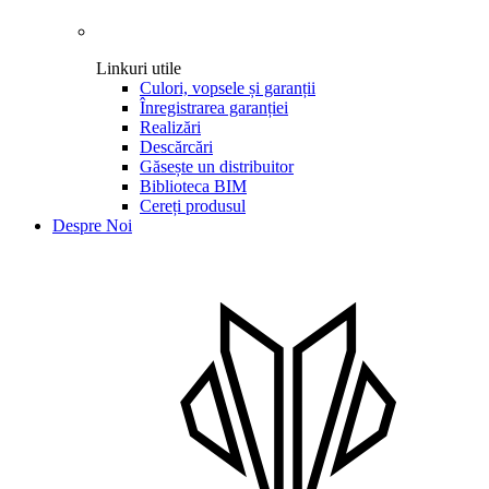
Linkuri utile
Culori, vopsele și garanții
Înregistrarea garanției
Realizări
Descărcări
Găsește un distribuitor
Biblioteca BIM
Cereți produsul
Despre Noi