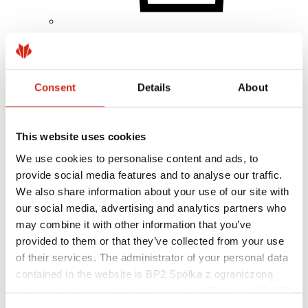
Client individual
Realizări
Culori, vopsele și garanții
Înregistrarea garanției
Consent
Details
About
Găsiți un distribuitor/contractor
This website uses cookies
We use cookies to personalise content and ads, to
provide social media features and to analyse our traffic.
We also share information about your use of our site with
our social media, advertising and analytics partners who
may combine it with other information that you’ve
provided to them or that they’ve collected from your use
of their services. The administrator of your personal data
contained in the website is BP2 Spółka z ograniczoną
odpowiedzialnością, Marii Konopnickiej 29 Street, 30-302
Kraków. KRS 0000369912, NIP 6762431701, REGON