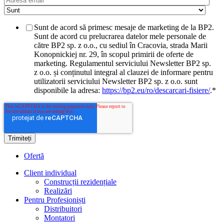
Sunt de acord să primesc mesaje de marketing de la BP2.
Sunt de acord cu prelucrarea datelor mele personale de
către BP2 sp. z o.o., cu sediul în Cracovia, strada Marii
Konopnickiej nr. 29, în scopul primirii de oferte de
marketing. Regulamentul serviciului Newsletter BP2 sp.
z o.o. și conținutul integral al clauzei de informare pentru
utilizatorii serviciului Newsletter BP2 sp. z o.o. sunt
disponibile la adresa:
https://bp2.eu/ro/descarcari-fisiere/
.
*
Ofertă
Client individual
Construcții rezidențiale
Realizări
Pentru Profesioniști
Distribuitori
Montatori