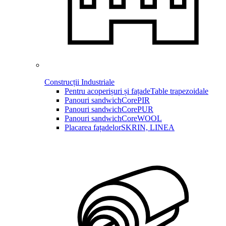
Construcții Industriale
Pentru acoperișuri și fațade
Table trapezoidale
Panouri sandwich
CorePIR
Panouri sandwich
CorePUR
Panouri sandwich
CoreWOOL
Placarea fațadelor
SKRIN, LINEA