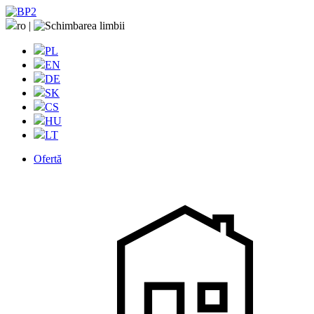
ro
|
PL
EN
DE
SK
CS
HU
LT
Ofertă