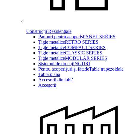
Construcții Rezidențiale
Panouri pentru acoperiș
PANEL SERIES
Țigle metalice
RETRO SERIES
Țigle metalice
COMPACT SERIES
Țigle metalice
CLASSIC SERIES
Țigle metalice
MODULAR SERIES
Sistemul de drenaj
INGURI
Pentru acoperișuri și fațade
Table trapezoidale
Tablă plană
Accesorii din tablă
Accesorii