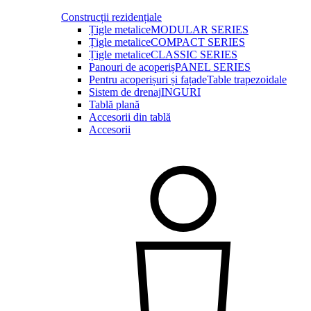
Construcții rezidențiale
Țigle metalice
MODULAR SERIES
Țigle metalice
COMPACT SERIES
Țigle metalice
CLASSIC SERIES
Panouri de acoperiș
PANEL SERIES
Pentru acoperișuri și fațade
Table trapezoidale
Sistem de drenaj
INGURI
Tablă plană
Accesorii din tablă
Accesorii