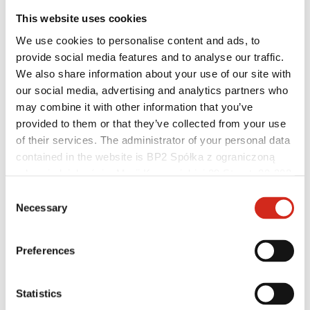
Linkuri utile
This website uses cookies
Culori, vopsele și garanții
Înregistrarea garanției
We use cookies to personalise content and ads, to
Realizări
provide social media features and to analyse our traffic.
Descărcări
Găsește un distribuitor
We also share information about your use of our site with
Găsiți un contractant
our social media, advertising and analytics partners who
Biblioteca BIM
may combine it with other information that you’ve
Pentru Profesioniști
provided to them or that they’ve collected from your use
of their services. The administrator of your personal data
contained in the website is BP2 Spółka z ograniczoną
odpowiedzialnością, Marii Konopnickiej 29 Street, 30-302
Kraków. KRS 0000369912, NIP 6762431701, REGON
Consent
121387608.
Necessary
Selection
Preferences
Statistics