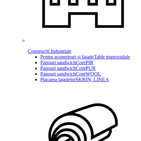
Construcții Industriale
Pentru acoperișuri și fațade
Table trapezoidale
Panouri sandwich
CorePIR
Panouri sandwich
CorePUR
Panouri sandwich
CoreWOOL
Placarea fațadelor
SKRIN, LINEA