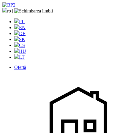
ro
|
PL
EN
DE
SK
CS
HU
LT
Ofertă