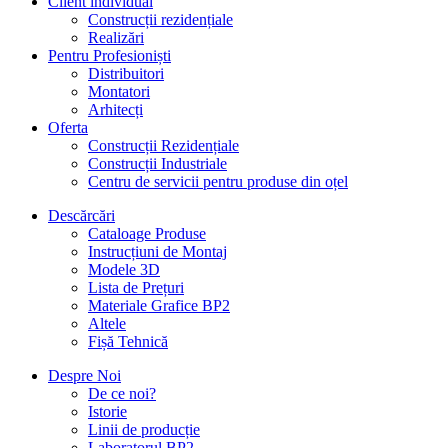
Client individual
Construcții rezidențiale
Realizări
Pentru Profesioniști
Distribuitori
Montatori
Arhitecți
Oferta
Construcții Rezidențiale
Construcții Industriale
Centru de servicii pentru produse din oțel
Descărcări
Cataloage Produse
Instrucțiuni de Montaj
Modele 3D
Lista de Prețuri
Materiale Grafice BP2
Altele
Fișă Tehnică
Despre Noi
De ce noi?
Istorie
Linii de producție
Laboratorul BP2