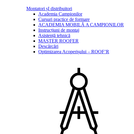
Montatori șI distribuitori
Academia Campionilor
Cursuri practice de formare
ACADEMIA MOBILĂ A CAMPIONILOR
Instrucțiuni de montaj
Asistență tehnică
MASTER ROOFER
Descărcări
Optimizarea Acoperișului – ROOF’R