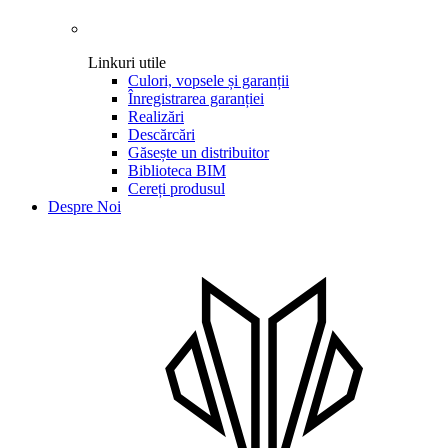
Linkuri utile
Culori, vopsele și garanții
Înregistrarea garanției
Realizări
Descărcări
Găsește un distribuitor
Biblioteca BIM
Cereți produsul
Despre Noi