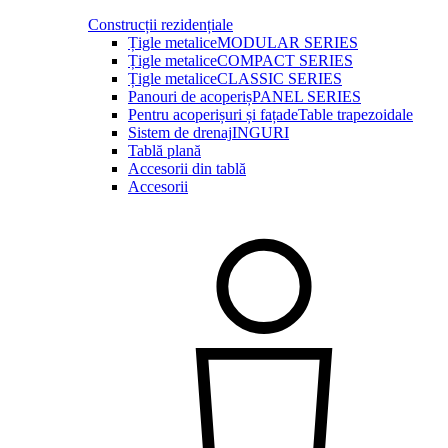
Construcții rezidențiale
Țigle metalice
MODULAR SERIES
Țigle metalice
COMPACT SERIES
Țigle metalice
CLASSIC SERIES
Panouri de acoperiș
PANEL SERIES
Pentru acoperișuri și fațade
Table trapezoidale
Sistem de drenaj
INGURI
Tablă plană
Accesorii din tablă
Accesorii