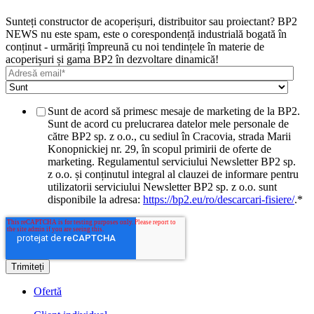
Sunteți constructor de acoperișuri, distribuitor sau proiectant? BP2
NEWS nu este spam, este o corespondență industrială bogată în
conținut - urmăriți împreună cu noi tendințele în materie de
acoperișuri și gama BP2 în dezvoltare dinamică!
Sunt de acord să primesc mesaje de marketing de la BP2.
Sunt de acord cu prelucrarea datelor mele personale de
către BP2 sp. z o.o., cu sediul în Cracovia, strada Marii
Konopnickiej nr. 29, în scopul primirii de oferte de
marketing. Regulamentul serviciului Newsletter BP2 sp.
z o.o. și conținutul integral al clauzei de informare pentru
utilizatorii serviciului Newsletter BP2 sp. z o.o. sunt
disponibile la adresa:
https://bp2.eu/ro/descarcari-fisiere/
.
*
Ofertă