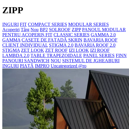
ZIPP
INGURI
FIT
COMPACT SERIES
MODULAR SERIES
Acoperiri
Târg
Nou
BP2
SOLROOF
ZIPP
PANOUL MODULAR
PENTRU ACOPERIȘ FIT
CLASSIC SERIES
GAMMA 2.0
GAMMA
CASETE DE FAŢADĂ SKRIN
BAVARIA ROOF
CLIENT INDIVIDUAL
STIGMA 2.0
BAVARIA ROOF 2.0
STIGMA
ZET LOOK
ZET ROOF
IZI LOOK
IZI ROOF
LAMBDA 2.0
TABLE TRAPEZOIDALE
PANEL SERIES
FINN
PANOURI SANDWICH
NOU
SISTEMUL DE JGHEABURI
INGURI
PIAȚĂ
IMPRO
Uncategorized @ro