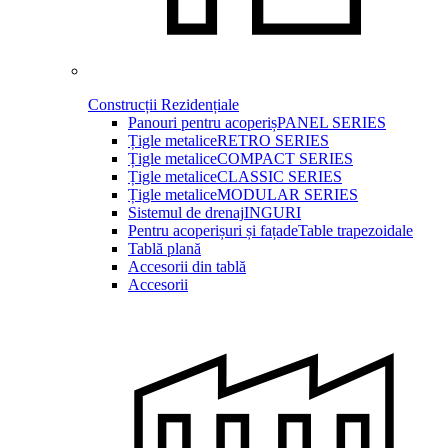
Construcții Rezidențiale
Panouri pentru acoperiș
PANEL SERIES
Țigle metalice
RETRO SERIES
Țigle metalice
COMPACT SERIES
Țigle metalice
CLASSIC SERIES
Țigle metalice
MODULAR SERIES
Sistemul de drenaj
INGURI
Pentru acoperișuri și fațade
Table trapezoidale
Tablă plană
Accesorii din tablă
Accesorii