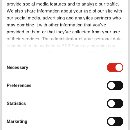
provide social media features and to analyse our traffic.
We also share information about your use of our site with
our social media, advertising and analytics partners who
may combine it with other information that you’ve
provided to them or that they’ve collected from your use
of their services. The administrator of your personal data
contained in the website is BP2 Spółka z ograniczoną
odpowiedzialnością, Marii Konopnickiej 29 Street, 30-302
Kraków. KRS 0000369912, NIP 6762431701, REGON
Consent
121387608.
Necessary
Selection
Distribútori
Zákaznícka zóna – eProfil
Preferences
Súbory na stiahnutie
Marketingová ponuka
Program BP2 50:50
Optimalizovať strechu
Statistics
Marketing