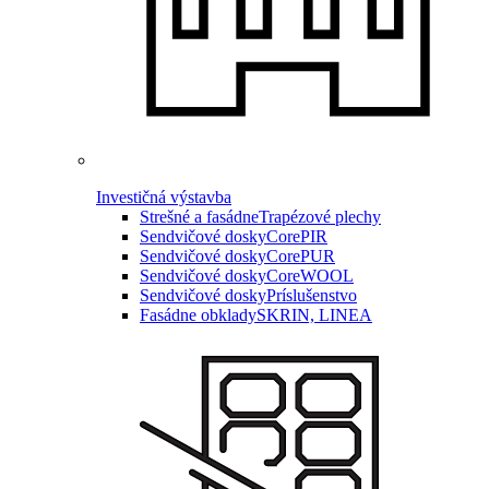
Investičná výstavba
Strešné a fasádne
Trapézové plechy
Sendvičové dosky
CorePIR
Sendvičové dosky
CorePUR
Sendvičové dosky
CoreWOOL
Sendvičové dosky
Príslušenstvo
Fasádne obklady
SKRIN, LINEA