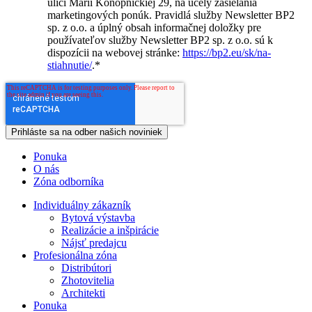
ulici Marii Konopnickiej 29, na účely zasielania
marketingových ponúk. Pravidlá služby Newsletter BP2
sp. z o.o. a úplný obsah informačnej doložky pre
používateľov služby Newsletter BP2 sp. z o.o. sú k
dispozícii na webovej stránke:
https://bp2.eu/sk/na-
stiahnutie/
.
*
Ponuka
O nás
Zóna odborníka
Individuálny zákazník
Bytová výstavba
Realizácie a inšpirácie
Nájsť predajcu
Profesionálna zóna
Distribútori
Zhotovitelia
Architekti
Ponuka