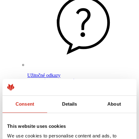
Užitočné odkazy
Nátery, farby a záruky
Registrácia záruky
Realizácie a inšpirácie
Súbory na stiahnutie
Nájsť zhotoviteľa
Consent
Details
About
Knižnica BIM
Pre profesionálov
This website uses cookies
We use cookies to personalise content and ads, to