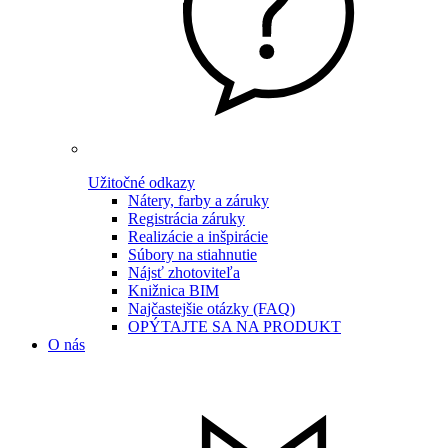
Užitočné odkazy
Nátery, farby a záruky
Registrácia záruky
Realizácie a inšpirácie
Súbory na stiahnutie
Nájsť zhotoviteľa
Knižnica BIM
Najčastejšie otázky (FAQ)
OPÝTAJTE SA NA PRODUKT
O nás