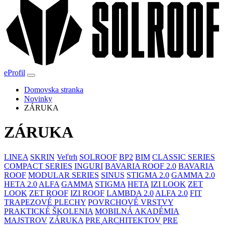
eProfil
Domovska stranka
Novinky
ZÁRUKA
ZÁRUKA
LINEA
SKRIN
Veľtrh
SOLROOF
BP2
BIM
CLASSIC SERIES
COMPACT SERIES
INGURI
BAVARIA ROOF 2.0
BAVARIA
ROOF
MODULAR SERIES
SINUS
STIGMA 2.0
GAMMA 2.0
HETA 2.0
ALFA
GAMMA
STIGMA
HETA
IZI LOOK
ZET
LOOK
ZET ROOF
IZI ROOF
LAMBDA 2.0
ALFA 2.0
FIT
TRAPEZOVÉ PLECHY
POVRCHOVÉ VRSTVY
PRAKTICKÉ ŠKOLENIA
MOBILNÁ AKADÉMIA
MAJSTROV
ZÁRUKA
PRE ARCHITEKTOV
PRE