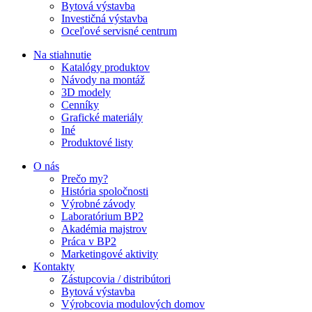
Bytová výstavba
Investičná výstavba
Oceľové servisné centrum
Na stiahnutie
Katalógy produktov
Návody na montáž
3D modely
Cenníky
Grafické materiály
Iné
Produktové listy
O nás
Prečo my?
História spoločnosti
Výrobné závody
Laboratórium BP2
Akadémia majstrov
Práca v BP2
Marketingové aktivity
Kontakty
Zástupcovia / distribútori
Bytová výstavba
Výrobcovia modulových domov