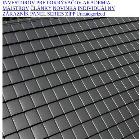
INVESTOROV
PRE POKRÝVAČOV
AKADÉMIA
MAJSTROV
ČLÁNKY
NOVINKA
INDIVIDUÁLNY
ZÁKAZNÍK
PANEL SERIES
ZIPP
Uncategorized