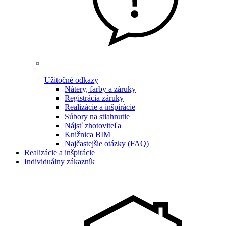
Užitočné odkazy
Nátery, farby a záruky
Registrácia záruky
Realizácie a inšpirácie
Súbory na stiahnutie
Nájsť zhotoviteľa
Knižnica BIM
Najčastejšie otázky (FAQ)
Realizácie a inšpirácie
Individuálny zákazník