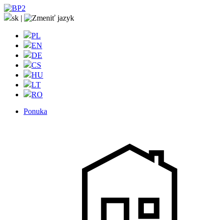
sk
|
PL
EN
DE
CS
HU
LT
RO
Ponuka