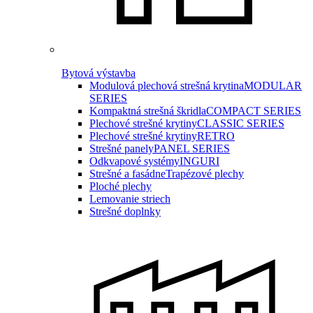
Bytová výstavba
Modulová plechová strešná krytina
MODULAR
SERIES
Kompaktná strešná škridla
COMPACT SERIES
Plechové strešné krytiny
CLASSIC SERIES
Plechové strešné krytiny
RETRO
Strešné panely
PANEL SERIES
Odkvapové systémy
INGURI
Strešné a fasádne
Trapézové plechy
Ploché plechy
Lemovanie striech
Strešné doplnky