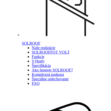
SOLROOF
Naše realizácie
SOLROOF
FOT VOLT
Funkcie
Výhody
Špecifikácia
Ako funguje SOLROOF?
Komplexná podpora
Špeciálne oplechovanie
FAQ