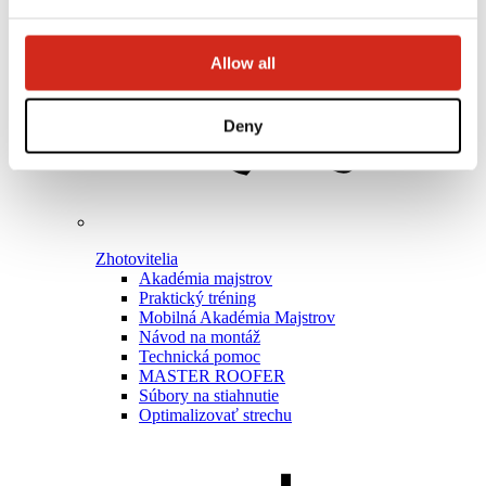
Allow all
Deny
Zhotovitelia
Akadémia majstrov
Praktický tréning
Mobilná Akadémia Majstrov
Návod na montáž
Technická pomoc
MASTER ROOFER
Súbory na stiahnutie
Optimalizovať strechu