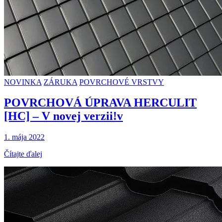
NOVINKA
ZÁRUKA
POVRCHOVÉ VRSTVY
POVRCHOVÁ ÚPRAVA HERCULIT
[HC] – V novej verzii!v
1. mája 2022
Čítajte ďalej