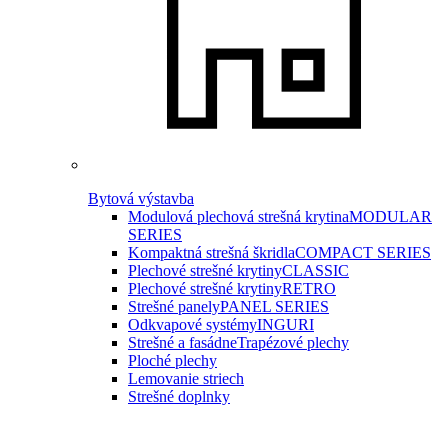
Bytová výstavba
Modulová plechová strešná krytina
MODULAR
SERIES
Kompaktná strešná škridla
COMPACT SERIES
Plechové strešné krytiny
CLASSIC
Plechové strešné krytiny
RETRO
Strešné panely
PANEL SERIES
Odkvapové systémy
INGURI
Strešné a fasádne
Trapézové plechy
Ploché plechy
Lemovanie striech
Strešné doplnky