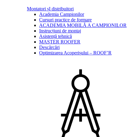
Montatori șI distribuitori
Academia Campionilor
Cursuri practice de formare
ACADEMIA MOBILĂ A CAMPIONILOR
Instrucțiuni de montaj
Asistență tehnică
MASTER ROOFER
Descărcări
Optimizarea Acoperișului – ROOF’R