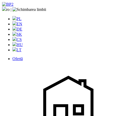
ro
|
PL
EN
DE
SK
CS
HU
LT
Ofertă