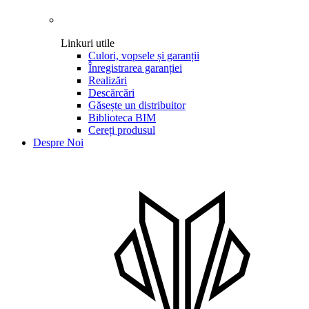
Linkuri utile
Culori, vopsele și garanții
Înregistrarea garanției
Realizări
Descărcări
Găsește un distribuitor
Biblioteca BIM
Cereți produsul
Despre Noi