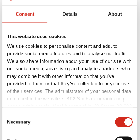
Linkuri utile
Culori, vopsele și garanții
Consent
Details
About
Înregistrarea garanției
Realizări
Descărcări
Găsește un distribuitor
This website uses cookies
Găsiți un contractant
Biblioteca BIM
We use cookies to personalise content and ads, to
Pentru Profesioniști
provide social media features and to analyse our traffic.
We also share information about your use of our site with
our social media, advertising and analytics partners who
may combine it with other information that you’ve
provided to them or that they’ve collected from your use
of their services. The administrator of your personal data
contained in the website is BP2 Spółka z ograniczoną
odpowiedzialnością, Marii Konopnickiej 29 Street, 30-302
Kraków. KRS 0000369912, NIP 6762431701, REGON
Consent
121387608.
Necessary
Selection