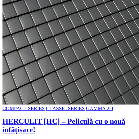
COMPACT SERIES
CLASSIC SERIES
GAMMA 2.0
HERCULIT [HC] – Peliculă cu o nouă
înfățișare!