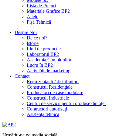
Modele 3D
Lista de Prețuri
Materiale Grafice BP2
Altele
Fișă Tehnică
Despre Noi
De ce noi?
Istorie
Linii de producție
Laboratorul BP2
Academia Campionilor
Lucru în BP2
Activități de marketing
Contact
Reprezentanți / distribuitori
Construcții Rezidențiale
Producători de case modulare
Construcții Industriale
Centru de servicii pentru produse din oțel
Contractori autorizați
Asistență tehnică
Urmăriți-ne pe media socială