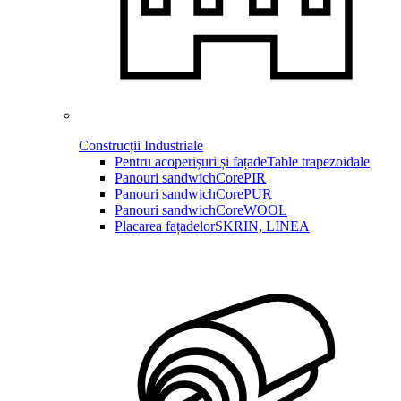
Construcții Industriale
Pentru acoperișuri și fațade
Table trapezoidale
Panouri sandwich
CorePIR
Panouri sandwich
CorePUR
Panouri sandwich
CoreWOOL
Placarea fațadelor
SKRIN, LINEA