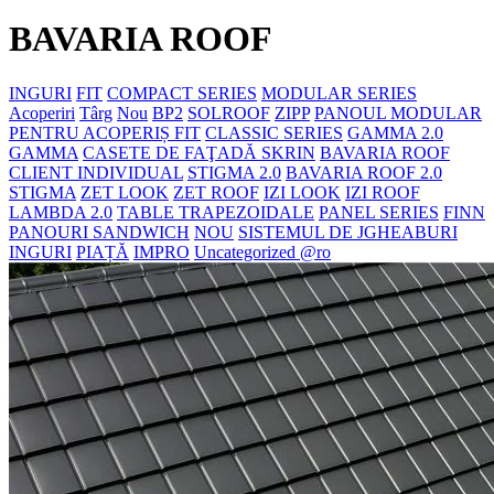
BAVARIA ROOF
INGURI
FIT
COMPACT SERIES
MODULAR SERIES
Acoperiri
Târg
Nou
BP2
SOLROOF
ZIPP
PANOUL MODULAR
PENTRU ACOPERIȘ FIT
CLASSIC SERIES
GAMMA 2.0
GAMMA
CASETE DE FAŢADĂ SKRIN
BAVARIA ROOF
CLIENT INDIVIDUAL
STIGMA 2.0
BAVARIA ROOF 2.0
STIGMA
ZET LOOK
ZET ROOF
IZI LOOK
IZI ROOF
LAMBDA 2.0
TABLE TRAPEZOIDALE
PANEL SERIES
FINN
PANOURI SANDWICH
NOU
SISTEMUL DE JGHEABURI
INGURI
PIAȚĂ
IMPRO
Uncategorized @ro