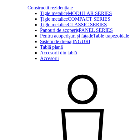
Construcții rezidențiale
Țigle metalice
MODULAR SERIES
Țigle metalice
COMPACT SERIES
Țigle metalice
CLASSIC SERIES
Panouri de acoperiș
PANEL SERIES
Pentru acoperișuri și fațade
Table trapezoidale
Sistem de drenaj
INGURI
Tablă plană
Accesorii din tablă
Accesorii