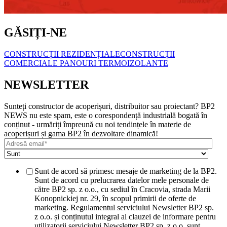
GĂSIȚI-NE
CONSTRUCȚII REZIDENȚIALE
CONSTRUCȚII
COMERCIALE
PANOURI TERMOIZOLANTE
NEWSLETTER
Sunteți constructor de acoperișuri, distribuitor sau proiectant? BP2
NEWS nu este spam, este o corespondență industrială bogată în
conținut - urmăriți împreună cu noi tendințele în materie de
acoperișuri și gama BP2 în dezvoltare dinamică!
Sunt de acord să primesc mesaje de marketing de la BP2.
Sunt de acord cu prelucrarea datelor mele personale de
către BP2 sp. z o.o., cu sediul în Cracovia, strada Marii
Konopnickiej nr. 29, în scopul primirii de oferte de
marketing. Regulamentul serviciului Newsletter BP2 sp.
z o.o. și conținutul integral al clauzei de informare pentru
utilizatorii serviciului Newsletter BP2 sp. z o.o. sunt