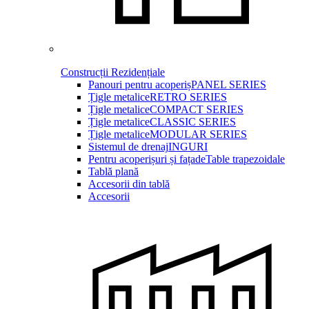
Construcții Rezidențiale
Panouri pentru acoperiș
PANEL SERIES
Țigle metalice
RETRO SERIES
Țigle metalice
COMPACT SERIES
Țigle metalice
CLASSIC SERIES
Țigle metalice
MODULAR SERIES
Sistemul de drenaj
INGURI
Pentru acoperișuri și fațade
Table trapezoidale
Tablă plană
Accesorii din tablă
Accesorii