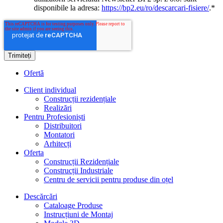
disponibile la adresa:
https://bp2.eu/ro/descarcari-fisiere/
.
*
Ofertă
Client individual
Construcții rezidențiale
Realizări
Pentru Profesioniști
Distribuitori
Montatori
Arhitecți
Oferta
Construcții Rezidențiale
Construcții Industriale
Centru de servicii pentru produse din oțel
Descărcări
Cataloage Produse
Instrucțiuni de Montaj