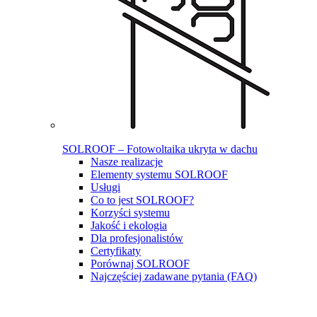
SOLROOF – Fotowoltaika ukryta w dachu
Nasze realizacje
Elementy systemu SOLROOF
Usługi
Co to jest SOLROOF?
Korzyści systemu
Jakość i ekologia
Dla profesjonalistów
Certyfikaty
Porównaj SOLROOF
Najczęściej zadawane pytania (FAQ)