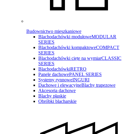
Budownictwo mieszkaniowe
Blachodachówki modułowe
MODULAR
SERIES
Blachodachówki kompaktowe
COMPACT
SERIES
Blachodachówki cięte na wymiar
CLASSIC
SERIES
Blachodachówki
RETRO
Panele dachowe
PANEL SERIES
Systemy rynnowe
INGURI
Dachowe i elewacyjne
Blachy trapezowe
Akcesoria dachowe
Blachy płaskie
Obróbki blacharskie