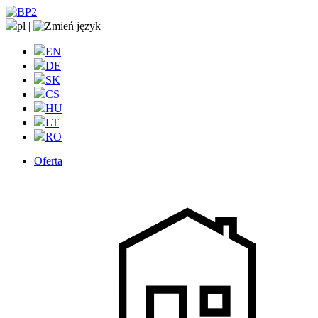
pl
|
EN
DE
SK
CS
HU
LT
RO
Oferta