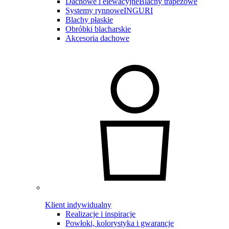
Dachowe i elewacyjne
Blachy trapezowe
Systemy rynnowe
INGURI
Blachy płaskie
Obróbki blacharskie
Akcesoria dachowe
Klient indywidualny
Realizacje i inspiracje
Powłoki, kolorystyka i gwarancje