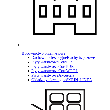
Budownictwo przemysłowe
Dachowe i elewacyjne
Blachy trapezowe
Płyty warstwowe
CorePIR
Płyty warstwowe
CorePUR
Płyty warstwowe
CoreWOOL
Płyty warstwowe
Akcesoria
Okładziny elewacyjne
SKRIN, LINEA