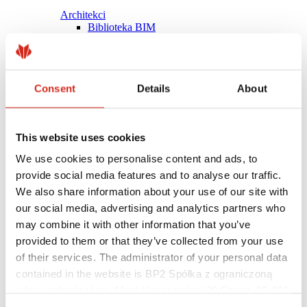
Architekci
Biblioteka BIM
Modele 3D
Plugin Revit BP2
Consent
Details
About
This website uses cookies
We use cookies to personalise content and ads, to
provide social media features and to analyse our traffic.
We also share information about your use of our site with
our social media, advertising and analytics partners who
may combine it with other information that you’ve
provided to them or that they’ve collected from your use
of their services. The administrator of your personal data
contained in the website is BP2 Spółka z ograniczoną
Pomocne linki
Powłoki, kolorystyka i gwarancje
odpowiedzialnością, Marii Konopnickiej 29 Street, 30-302
Rejestracja gwarancji
Kraków. KRS 0000369912, NIP 6762431701, REGON