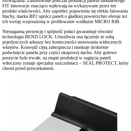
rozwiązania. Zastosowane podczas produkcji panelu modułowego
FIT innowacje znacząco wpływają na wykazywane przez ten
produkt właściwości. Aby zapobiec pojawieniu się efektu falowania
blachy, marka BP2 oprócz paneli o gładkiej powierzchni oferuje też
ich wersję wyposażoną w profilowanie wzdłużne MICRO RIB.
Nienaganną prezencję i spójność połaci gwarantuje również
technologia BEND LOCK. Umożliwia ona łączenie ze sobą
pojedynczych arkuszy bez konieczności stosowania widocznych
wkrętów. Krawędź ciętą zabezpiecza i maskuje dyskretne
podwinięcie panelu przy części okapowej dachu. Aby gotowe
poszycie było trwałe, na etapie produkcji w zagięcia paneli
wtłoczony zostaje specjalny uszczelniacz – SEAL PROTECT, który
chroni przed przeciekaniem.