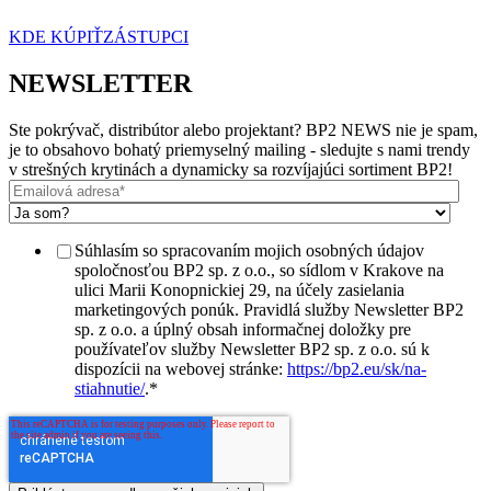
KDE KÚPIŤ
ZÁSTUPCI
NEWSLETTER
Ste pokrývač, distribútor alebo projektant? BP2 NEWS nie je spam,
je to obsahovo bohatý priemyselný mailing - sledujte s nami trendy
v strešných krytinách a dynamicky sa rozvíjajúci sortiment BP2!
Súhlasím so spracovaním mojich osobných údajov
spoločnosťou BP2 sp. z o.o., so sídlom v Krakove na
ulici Marii Konopnickiej 29, na účely zasielania
marketingových ponúk. Pravidlá služby Newsletter BP2
sp. z o.o. a úplný obsah informačnej doložky pre
používateľov služby Newsletter BP2 sp. z o.o. sú k
dispozícii na webovej stránke:
https://bp2.eu/sk/na-
stiahnutie/
.
*