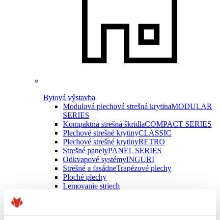
Bytová výstavba
Modulová plechová strešná krytina
MODULAR
SERIES
Kompaktná strešná škridla
COMPACT SERIES
Plechové strešné krytiny
CLASSIC
Plechové strešné krytiny
RETRO
Strešné panely
PANEL SERIES
Odkvapové systémy
INGURI
Strešné a fasádne
Trapézové plechy
Ploché plechy
Lemovanie striech
Strešné doplnky