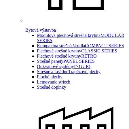
Bytová výstavba
Modulová plechová strešná krytina
MODULAR
SERIES
Kompaktná strešná škridla
COMPACT SERIES
Plechové strešné krytiny
CLASSIC SERIES
Plechové strešné krytiny
RETRO
Strešné panely
PANEL SERIES
Odkvapové systémy
INGURI
Strešné a fasádne
Trapézové plechy
Ploché plechy
Lemovanie striech
Strešné doplnky