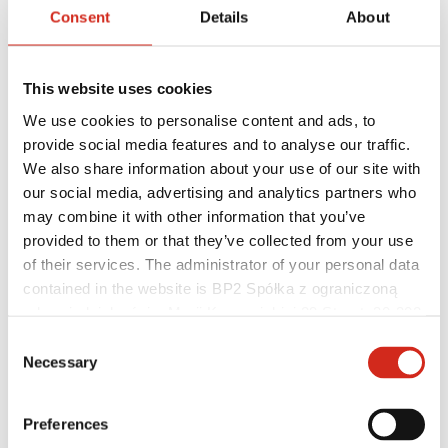
Consent
Details
About
This website uses cookies
We use cookies to personalise content and ads, to
provide social media features and to analyse our traffic.
We also share information about your use of our site with
our social media, advertising and analytics partners who
may combine it with other information that you’ve
provided to them or that they’ve collected from your use
of their services. The administrator of your personal data
Individuálny zákazník
contained in the website is BP2 Spółka z ograniczoną
Realizácie a inšpirácie
Nátery, farby a záruky
odpowiedzialnością, Marii Konopnickiej 29 Street, 30-302
Registrácia záruky
Kraków. KRS 0000369912, NIP 6762431701, REGON
Consent
Najčastejšie otázky (FAQ)
121387608.
Necessary
Nájsť predajcu / zhotoviteľa
Selection
Preferences