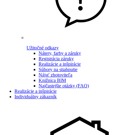
Užitočné odkazy
Nátery, farby a záruky
Registrácia záruky
Realizácie a inšpirácie
Súbory na stiahnutie
Nájsť zhotoviteľa
Knižnica BIM
Najčastejšie otázky (FAQ)
Realizácie a inšpirácie
Individuálny zákazník