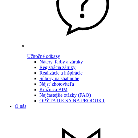
Užitočné odkazy
Nátery, farby a záruky
Registrácia záruky
Realizácie a inšpirácie
Súbory na stiahnutie
Nájsť zhotoviteľa
Knižnica BIM
Najčastejšie otázky (FAQ)
OPÝTAJTE SA NA PRODUKT
O nás