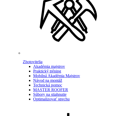
Zhotovitelia
Akadémia majstrov
Praktický tréning
Mobilná Akadémia Majstrov
Návod na montáž
Technická pomoc
MASTER ROOFER
Súbory na stiahnutie
Optimalizovať strechu