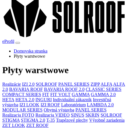
eProfil
Domovska stranka
Płyty warstwowe
Płyty warstwowe
Realizácie
IZI 2.0
SOLROOF
PANEL SERIES
ZIPP
ALFA
ALFA
2.0
BAVARIA ROOF
BAVARIA ROOF 2.0
CLASSIC SERIES
COMPACT SERIES
FIT
FIT VOLT
GAMMA
GAMMA 2.0
HETA
HETA 2.0
INGURI
Individuální zákazník
Investičná
výstavba
IZI LOOK
IZI ROOF
Laboratórium
LAMBDA 2.0
MODULAR SERIES
Obytná výstavba
PANEL SERIES
Realizacja FOTO
Realizacja VIDEO
SINUS
SKRIN
SOLROOF
STIGMA
STIGMA 2.0
T-35
Trapézové plechy
Výrobné zariadenia
ZET LOOK
ZET ROOF