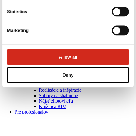
Statistics
Marketing
Allow all
Užitočné odkazy
Deny
Nátery, farby a záruky
Registrácia záruky
Realizácie a inšpirácie
Súbory na stiahnutie
Nájsť zhotoviteľa
Knižnica BIM
Pre profesionálov