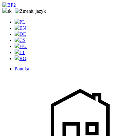
sk
|
PL
EN
DE
CS
HU
LT
RO
Ponuka