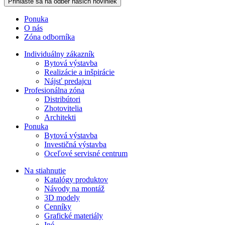
Ponuka
O nás
Zóna odborníka
Individuálny zákazník
Bytová výstavba
Realizácie a inšpirácie
Nájsť predajcu
Profesionálna zóna
Distribútori
Zhotovitelia
Architekti
Ponuka
Bytová výstavba
Investičná výstavba
Oceľové servisné centrum
Na stiahnutie
Katalógy produktov
Návody na montáž
3D modely
Cenníky
Grafické materiály
Iné