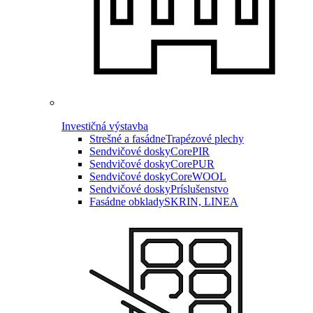
Investičná výstavba
Strešné a fasádne
Trapézové plechy
Sendvičové dosky
CorePIR
Sendvičové dosky
CorePUR
Sendvičové dosky
CoreWOOL
Sendvičové dosky
Príslušenstvo
Fasádne obklady
SKRIN, LINEA