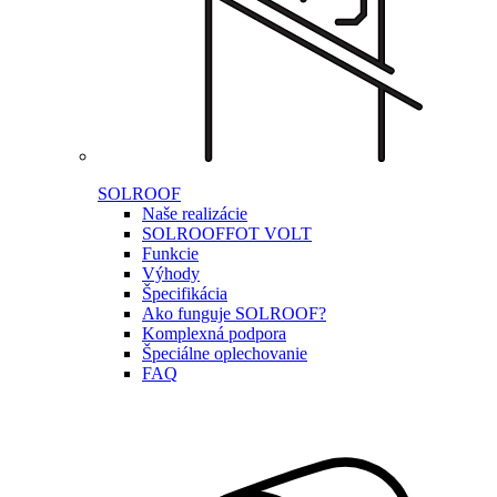
SOLROOF
Naše realizácie
SOLROOF
FOT VOLT
Funkcie
Výhody
Špecifikácia
Ako funguje SOLROOF?
Komplexná podpora
Špeciálne oplechovanie
FAQ