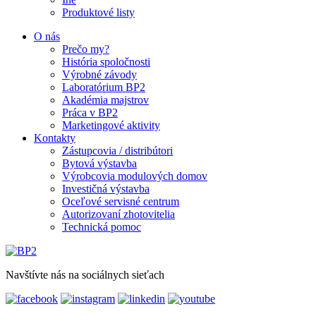
Produktové listy
O nás
Prečo my?
História spoločnosti
Výrobné závody
Laboratórium BP2
Akadémia majstrov
Práca v BP2
Marketingové aktivity
Kontakty
Zástupcovia / distribútori
Bytová výstavba
Výrobcovia modulových domov
Investičná výstavba
Oceľové servisné centrum
Autorizovaní zhotovitelia
Technická pomoc
Navštívte nás na sociálnych sieťach