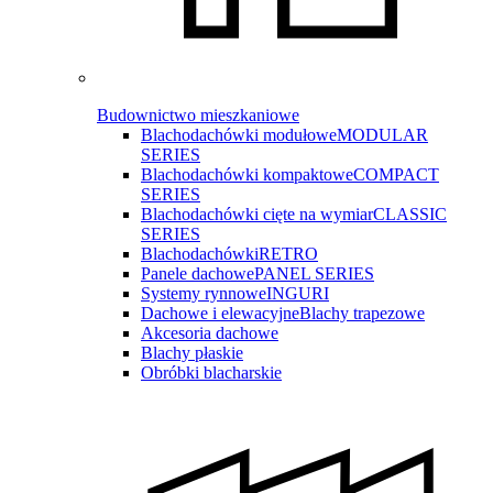
Budownictwo mieszkaniowe
Blachodachówki modułowe
MODULAR
SERIES
Blachodachówki kompaktowe
COMPACT
SERIES
Blachodachówki cięte na wymiar
CLASSIC
SERIES
Blachodachówki
RETRO
Panele dachowe
PANEL SERIES
Systemy rynnowe
INGURI
Dachowe i elewacyjne
Blachy trapezowe
Akcesoria dachowe
Blachy płaskie
Obróbki blacharskie