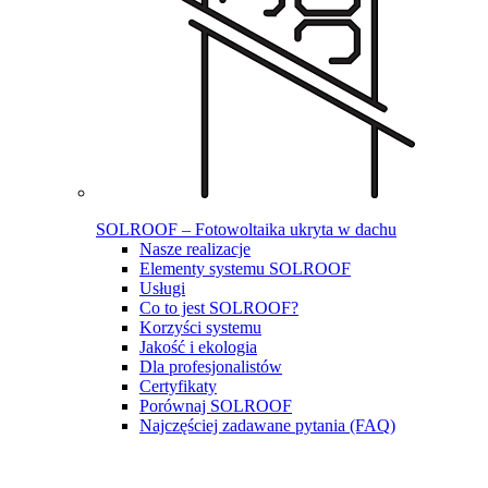
SOLROOF – Fotowoltaika ukryta w dachu
Nasze realizacje
Elementy systemu SOLROOF
Usługi
Co to jest SOLROOF?
Korzyści systemu
Jakość i ekologia
Dla profesjonalistów
Certyfikaty
Porównaj SOLROOF
Najczęściej zadawane pytania (FAQ)