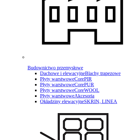
Budownictwo przemysłowe
Dachowe i elewacyjne
Blachy trapezowe
Płyty warstwowe
CorePIR
Płyty warstwowe
CorePUR
Płyty warstwowe
CoreWOOL
Płyty warstwowe
Akcesoria
Okładziny elewacyjne
SKRIN, LINEA