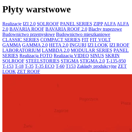
Płyty warstwowe
Realizacje
IZI 2.0
SOLROOF
PANEL SERIES
ZIPP
ALFA
ALFA
2.0
BAVARIA ROOF
BAVARIA ROOF 2.0
Blachy trapezowe
Budownictwo przemysłowe
Budownictwo mieszkaniowe
CLASSIC SERIES
COMPACT SERIES
FIT
FIT VOLT
GAMMA
GAMMA 2.0
HETA 2.0
INGURI
IZI LOOK
IZI ROOF
LABORATORIUM
LAMBDA 2.0
MODULAR SERIES
PANEL
SERIES
Realizacja FOTO
Realizacja VIDEO
SINUS
SKRIN
SOLROOF
STEELSTORIES
STIGMA
STIGMA 2.0
T-135-950
T-153
T-18
T-35
T-35 ECO
T-60
T153
Zakłady produkcyjne
ZET
LOOK
ZET ROOF