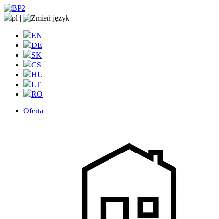
pl
|
EN
DE
SK
CS
HU
LT
RO
Oferta