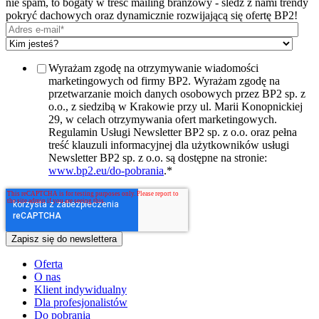
nie spam, to bogaty w treść mailing branżowy - śledź z nami trendy
pokryć dachowych oraz dynamicznie rozwijającą się ofertę BP2!
Wyrażam zgodę na otrzymywanie wiadomości
marketingowych od firmy BP2. Wyrażam zgodę na
przetwarzanie moich danych osobowych przez BP2 sp. z
o.o., z siedzibą w Krakowie przy ul. Marii Konopnickiej
29, w celach otrzymywania ofert marketingowych.
Regulamin Usługi Newsletter BP2 sp. z o.o. oraz pełna
treść klauzuli informacyjnej dla użytkowników usługi
Newsletter BP2 sp. z o.o. są dostępne na stronie:
www.bp2.eu/do-pobrania
.
*
Oferta
O nas
Klient indywidualny
Dla profesjonalistów
Do pobrania