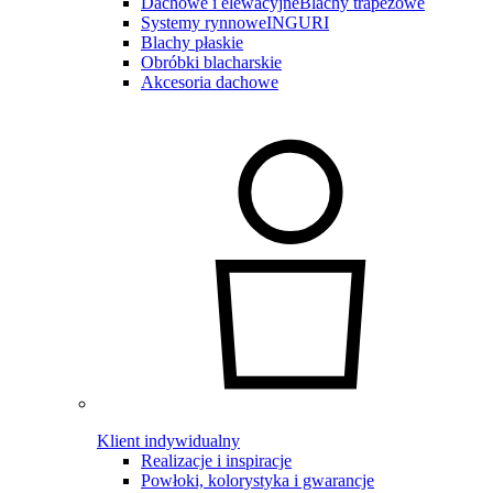
Dachowe i elewacyjne
Blachy trapezowe
Systemy rynnowe
INGURI
Blachy płaskie
Obróbki blacharskie
Akcesoria dachowe
Klient indywidualny
Realizacje i inspiracje
Powłoki, kolorystyka i gwarancje