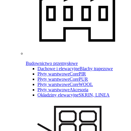
Budownictwo przemysłowe
Dachowe i elewacyjne
Blachy trapezowe
Płyty warstwowe
CorePIR
Płyty warstwowe
CorePUR
Płyty warstwowe
CoreWOOL
Płyty warstwowe
Akcesoria
Okładziny elewacyjne
SKRIN, LINEA