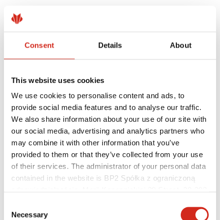
Architekci
Biblioteka BIM
Modele 3D
Plugin Revit BP2
Consent
Details
About
This website uses cookies
We use cookies to personalise content and ads, to
provide social media features and to analyse our traffic.
We also share information about your use of our site with
our social media, advertising and analytics partners who
may combine it with other information that you’ve
provided to them or that they’ve collected from your use
of their services. The administrator of your personal data
contained in the website is BP2 Spółka z ograniczoną
odpowiedzialnością, Marii Konopnickiej 29 Street, 30-302
Pomocne linki
Kraków. KRS 0000369912, NIP 6762431701, REGON
Consent
Powłoki, kolorystyka i gwarancje
121387608.
Necessary
Rejestracja gwarancji
Selection