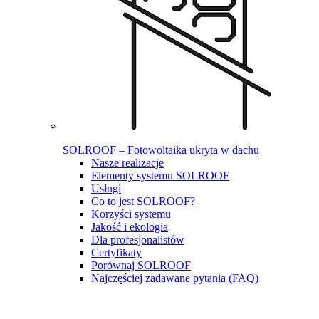
SOLROOF – Fotowoltaika ukryta w dachu
Nasze realizacje
Elementy systemu SOLROOF
Usługi
Co to jest SOLROOF?
Korzyści systemu
Jakość i ekologia
Dla profesjonalistów
Certyfikaty
Porównaj SOLROOF
Najczęściej zadawane pytania (FAQ)