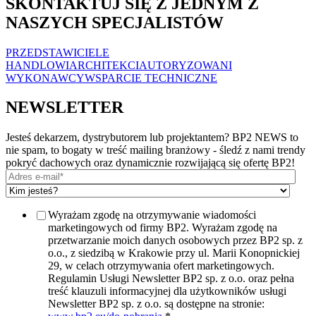
SKONTAKTUJ SIĘ Z JEDNYM Z
NASZYCH SPECJALISTÓW
PRZEDSTAWICIELE
HANDLOWI
ARCHITEKCI
AUTORYZOWANI
WYKONAWCY
WSPARCIE TECHNICZNE
NEWSLETTER
Jesteś dekarzem, dystrybutorem lub projektantem? BP2 NEWS to
nie spam, to bogaty w treść mailing branżowy - śledź z nami trendy
pokryć dachowych oraz dynamicznie rozwijającą się ofertę BP2!
Wyrażam zgodę na otrzymywanie wiadomości
marketingowych od firmy BP2. Wyrażam zgodę na
przetwarzanie moich danych osobowych przez BP2 sp. z
o.o., z siedzibą w Krakowie przy ul. Marii Konopnickiej
29, w celach otrzymywania ofert marketingowych.
Regulamin Usługi Newsletter BP2 sp. z o.o. oraz pełna
treść klauzuli informacyjnej dla użytkowników usługi
Newsletter BP2 sp. z o.o. są dostępne na stronie: