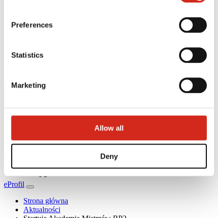
Realizacje i inspiracje
Pliki do pobrania
Baza wiedzy
Preferences
Znajdź wykonawcę
Gdzie kupić?
Biblioteki BIM
Statistics
Najczęściej Zadawane Pytania (FAQ)
Do pobrania
Kontakt
Marketing
Allow all
Deny
eProfil
Strona główna
Aktualności