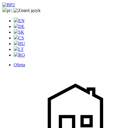
pl
|
EN
DE
SK
CS
HU
LT
RO
Oferta