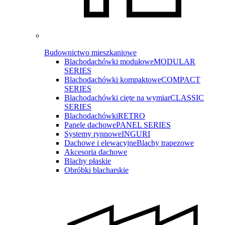
Budownictwo mieszkaniowe
Blachodachówki modułowe
MODULAR
SERIES
Blachodachówki kompaktowe
COMPACT
SERIES
Blachodachówki cięte na wymiar
CLASSIC
SERIES
Blachodachówki
RETRO
Panele dachowe
PANEL SERIES
Systemy rynnowe
INGURI
Dachowe i elewacyjne
Blachy trapezowe
Akcesoria dachowe
Blachy płaskie
Obróbki blacharskie