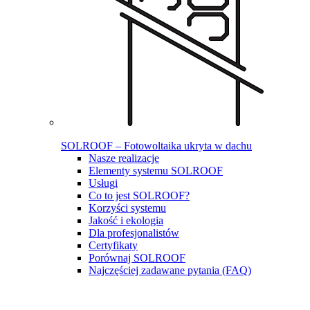
SOLROOF – Fotowoltaika ukryta w dachu
Nasze realizacje
Elementy systemu SOLROOF
Usługi
Co to jest SOLROOF?
Korzyści systemu
Jakość i ekologia
Dla profesjonalistów
Certyfikaty
Porównaj SOLROOF
Najczęściej zadawane pytania (FAQ)