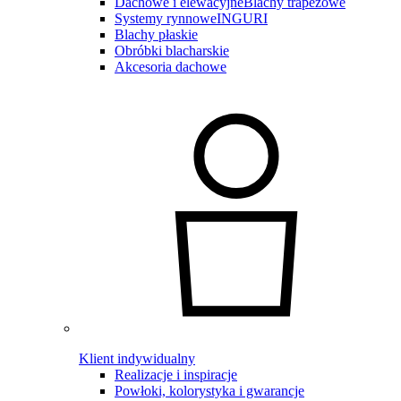
Dachowe i elewacyjne
Blachy trapezowe
Systemy rynnowe
INGURI
Blachy płaskie
Obróbki blacharskie
Akcesoria dachowe
Klient indywidualny
Realizacje i inspiracje
Powłoki, kolorystyka i gwarancje