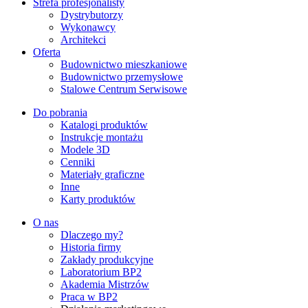
Strefa profesjonalisty
Dystrybutorzy
Wykonawcy
Architekci
Oferta
Budownictwo mieszkaniowe
Budownictwo przemysłowe
Stalowe Centrum Serwisowe
Do pobrania
Katalogi produktów
Instrukcje montażu
Modele 3D
Cenniki
Materiały graficzne
Inne
Karty produktów
O nas
Dlaczego my?
Historia firmy
Zakłady produkcyjne
Laboratorium BP2
Akademia Mistrzów
Praca w BP2