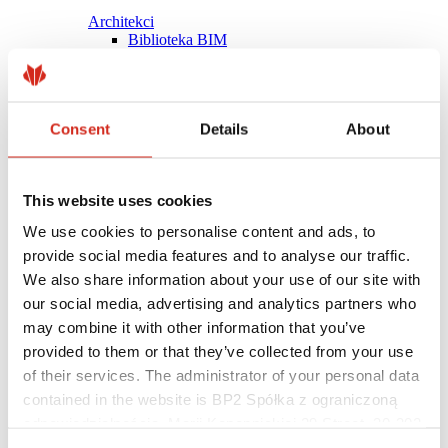
Architekci
Biblioteka BIM
Modele 3D
Plugin Revit BP2
Consent
Details
About
This website uses cookies
We use cookies to personalise content and ads, to
provide social media features and to analyse our traffic.
We also share information about your use of our site with
our social media, advertising and analytics partners who
may combine it with other information that you’ve
provided to them or that they’ve collected from your use
of their services. The administrator of your personal data
contained in the website is BP2 Spółka z ograniczoną
Pomocne linki
Powłoki, kolorystyka i gwarancje
odpowiedzialnością, Marii Konopnickiej 29 Street, 30-302
Rejestracja gwarancji
Kraków. KRS 0000369912, NIP 6762431701, REGON