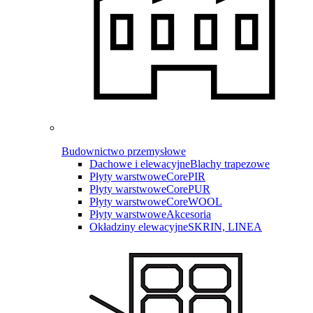
Budownictwo przemysłowe
Dachowe i elewacyjne
Blachy trapezowe
Płyty warstwowe
CorePIR
Płyty warstwowe
CorePUR
Płyty warstwowe
CoreWOOL
Płyty warstwowe
Akcesoria
Okładziny elewacyjne
SKRIN, LINEA