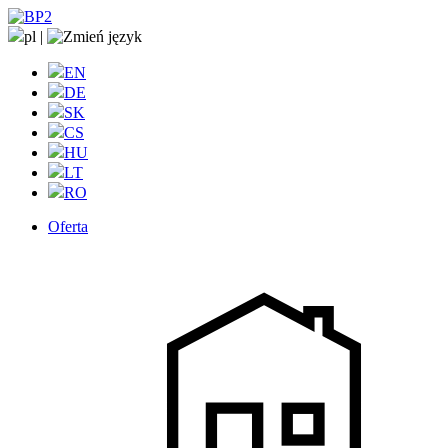
pl
|
EN
DE
SK
CS
HU
LT
RO
Oferta