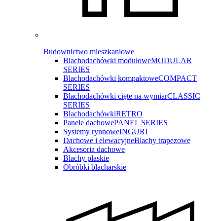
Budownictwo mieszkaniowe
Blachodachówki modułowe
MODULAR
SERIES
Blachodachówki kompaktowe
COMPACT
SERIES
Blachodachówki cięte na wymiar
CLASSIC
SERIES
Blachodachówki
RETRO
Panele dachowe
PANEL SERIES
Systemy rynnowe
INGURI
Dachowe i elewacyjne
Blachy trapezowe
Akcesoria dachowe
Blachy płaskie
Obróbki blacharskie