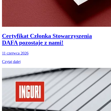
Certyfikat Członka Stowarzyszenia
DAFA pozostaje z nami!
11 czerwca 2026
Czytaj dalej