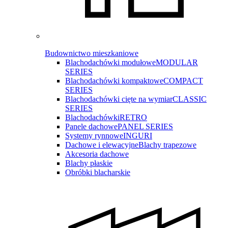
Budownictwo mieszkaniowe
Blachodachówki modułowe
MODULAR
SERIES
Blachodachówki kompaktowe
COMPACT
SERIES
Blachodachówki cięte na wymiar
CLASSIC
SERIES
Blachodachówki
RETRO
Panele dachowe
PANEL SERIES
Systemy rynnowe
INGURI
Dachowe i elewacyjne
Blachy trapezowe
Akcesoria dachowe
Blachy płaskie
Obróbki blacharskie