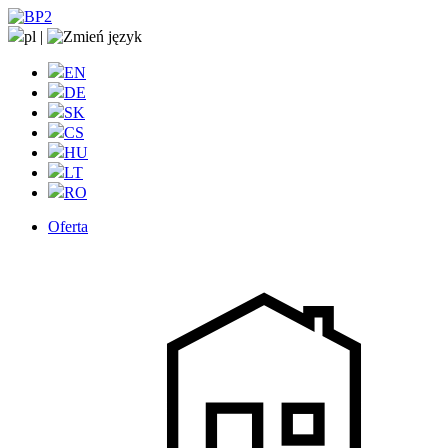
pl
|
EN
DE
SK
CS
HU
LT
RO
Oferta