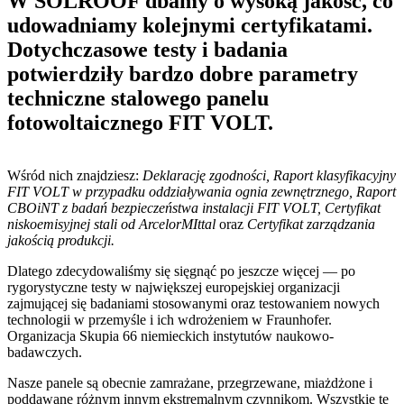
W SOLROOF dbamy o wysoką jakość, co
udowadniamy kolejnymi certyfikatami.
Dotychczasowe testy i badania
potwierdziły bardzo dobre parametry
techniczne stalowego panelu
fotowoltaicznego FIT VOLT.
Wśród nich znajdziesz:
Deklarację zgodności, Raport klasyfikacyjny
FIT VOLT w przypadku oddziaływania ognia zewnętrznego, Raport
CBOiNT z badań bezpieczeństwa instalacji FIT VOLT, Certyfikat
niskoemisyjnej stali od ArcelorMIttal
oraz
Certyfikat zarządzania
jakością produkcji.
Dlatego zdecydowaliśmy się sięgnąć po jeszcze więcej — po
rygorystyczne testy w największej europejskiej organizacji
zajmującej się badaniami stosowanymi oraz testowaniem nowych
technologii w przemyśle i ich wdrożeniem w Fraunhofer.
Organizacja Skupia 66 niemieckich instytutów naukowo-
badawczych.
Nasze panele są obecnie zamrażane, przegrzewane, miażdżone i
poddawane różnym innym ekstremalnym czynnikom. Wszystkie te