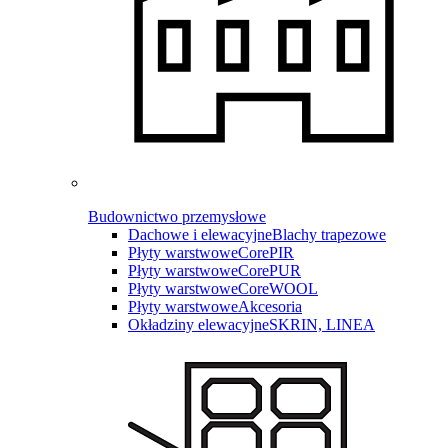
Budownictwo przemysłowe
Dachowe i elewacyjne
Blachy trapezowe
Płyty warstwowe
CorePIR
Płyty warstwowe
CorePUR
Płyty warstwowe
CoreWOOL
Płyty warstwowe
Akcesoria
Okładziny elewacyjne
SKRIN, LINEA