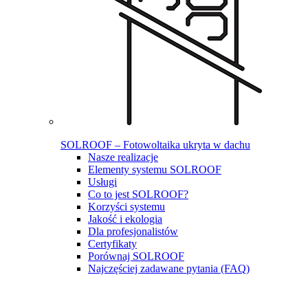
SOLROOF – Fotowoltaika ukryta w dachu
Nasze realizacje
Elementy systemu SOLROOF
Usługi
Co to jest SOLROOF?
Korzyści systemu
Jakość i ekologia
Dla profesjonalistów
Certyfikaty
Porównaj SOLROOF
Najczęściej zadawane pytania (FAQ)