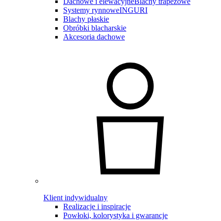
Dachowe i elewacyjne
Blachy trapezowe
Systemy rynnowe
INGURI
Blachy płaskie
Obróbki blacharskie
Akcesoria dachowe
Klient indywidualny
Realizacje i inspiracje
Powłoki, kolorystyka i gwarancje