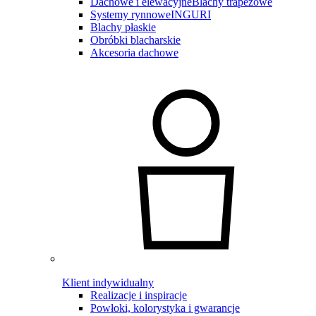
Dachowe i elewacyjne
Blachy trapezowe
Systemy rynnowe
INGURI
Blachy płaskie
Obróbki blacharskie
Akcesoria dachowe
Klient indywidualny
Realizacje i inspiracje
Powłoki, kolorystyka i gwarancje