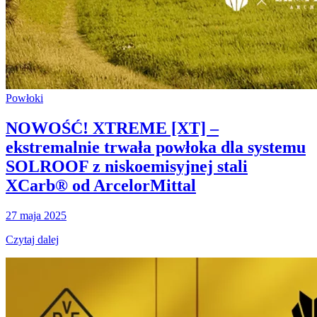
Powłoki
NOWOŚĆ! XTREME [XT] –
ekstremalnie trwała powłoka dla systemu
SOLROOF z niskoemisyjnej stali
XCarb® od ArcelorMittal
27 maja 2025
Czytaj dalej