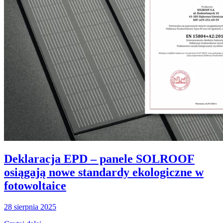
Deklaracja EPD – panele SOLROOF
osiągają nowe standardy ekologiczne w
fotowoltaice
28 sierpnia 2025