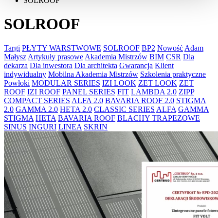
SOLROOF
SOLROOF
Targi
PŁYTY WARSTWOWE
SOLROOF
BP2
Nowość
Adam
Małysz
Artykuły prasowe
Akademia Mistrzów
BIM
CSR
Dla
dekarza
Dla inwestora
Dla architekta
Gwarancja
Klient
indywidualny
Mobilna Akademia Mistrzów
Szkolenia praktyczne
Powłoki
MODULAR SERIES
IZI LOOK
ZET LOOK
ZET
ROOF
IZI ROOF
PANEL SERIES
FIT
LAMBDA 2.0
ZIPP
COMPACT SERIES
ALFA 2.0
BAVARIA ROOF 2.0
STIGMA
2.0
GAMMA 2.0
HETA 2.0
CLASSIC SERIES
ALFA
GAMMA
STIGMA
HETA
BAVARIA ROOF
BLACHY TRAPEZOWE
SINUS
INGURI
LINEA
SKRIN