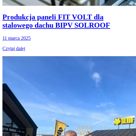
Produkcja paneli FIT VOLT dla
stalowego dachu BIPV SOLROOF
11 marca 2025
Czytaj dalej