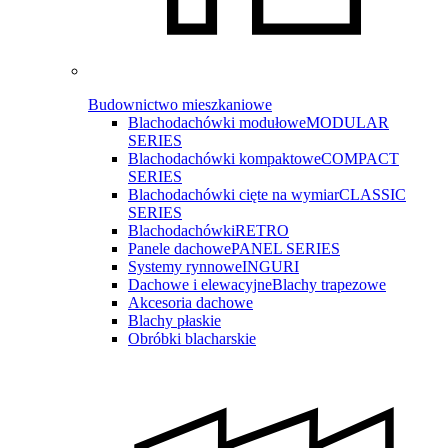
Budownictwo mieszkaniowe
Blachodachówki modułowe
MODULAR
SERIES
Blachodachówki kompaktowe
COMPACT
SERIES
Blachodachówki cięte na wymiar
CLASSIC
SERIES
Blachodachówki
RETRO
Panele dachowe
PANEL SERIES
Systemy rynnowe
INGURI
Dachowe i elewacyjne
Blachy trapezowe
Akcesoria dachowe
Blachy płaskie
Obróbki blacharskie