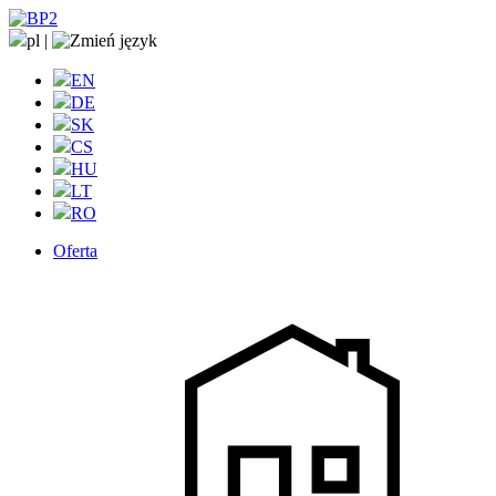
pl
|
EN
DE
SK
CS
HU
LT
RO
Oferta