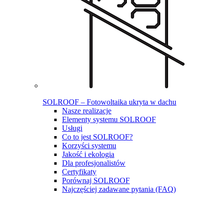
SOLROOF – Fotowoltaika ukryta w dachu
Nasze realizacje
Elementy systemu SOLROOF
Usługi
Co to jest SOLROOF?
Korzyści systemu
Jakość i ekologia
Dla profesjonalistów
Certyfikaty
Porównaj SOLROOF
Najczęściej zadawane pytania (FAQ)