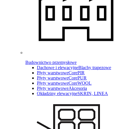
Budownictwo przemysłowe
Dachowe i elewacyjne
Blachy trapezowe
Płyty warstwowe
CorePIR
Płyty warstwowe
CorePUR
Płyty warstwowe
CoreWOOL
Płyty warstwowe
Akcesoria
Okładziny elewacyjne
SKRIN, LINEA