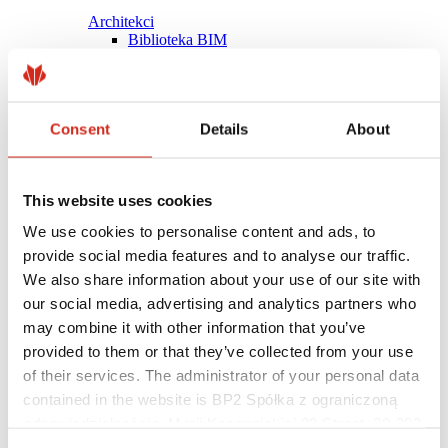
Architekci
Biblioteka BIM
Modele 3D
Plugin Revit BP2
Consent
Details
About
This website uses cookies
We use cookies to personalise content and ads, to
provide social media features and to analyse our traffic.
We also share information about your use of our site with
our social media, advertising and analytics partners who
may combine it with other information that you’ve
provided to them or that they’ve collected from your use
of their services. The administrator of your personal data
contained in the website is BP2 Spółka z ograniczoną
Pomocne linki
Powłoki, kolorystyka i gwarancje
odpowiedzialnością, Marii Konopnickiej 29 Street, 30-302
Rejestracja gwarancji
Kraków. KRS 0000369912, NIP 6762431701, REGON