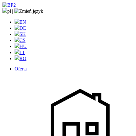
pl
|
EN
DE
SK
CS
HU
LT
RO
Oferta