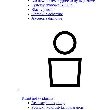
Dachowe i elewacyjne
Blachy trapezowe
Systemy rynnowe
INGURI
Blachy płaskie
Obróbki blacharskie
Akcesoria dachowe
Klient indywidualny
Realizacje i inspiracje
Powłoki, kolorystyka i gwarancje