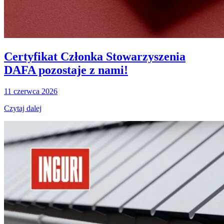
Certyfikat Członka Stowarzyszenia
DAFA pozostaje z nami!
11 czerwca 2026
Czytaj dalej