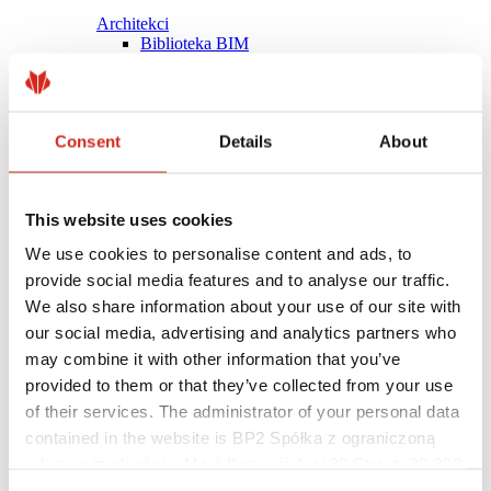
Architekci
Biblioteka BIM
Modele 3D
Plugin Revit BP2
Consent
Details
About
This website uses cookies
We use cookies to personalise content and ads, to
provide social media features and to analyse our traffic.
We also share information about your use of our site with
our social media, advertising and analytics partners who
may combine it with other information that you’ve
provided to them or that they’ve collected from your use
of their services. The administrator of your personal data
contained in the website is BP2 Spółka z ograniczoną
Pomocne linki
Powłoki, kolorystyka i gwarancje
odpowiedzialnością, Marii Konopnickiej 29 Street, 30-302
Rejestracja gwarancji
Kraków. KRS 0000369912, NIP 6762431701, REGON