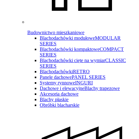
Budownictwo mieszkaniowe
Blachodachówki modułowe
MODULAR
SERIES
Blachodachówki kompaktowe
COMPACT
SERIES
Blachodachówki cięte na wymiar
CLASSIC
SERIES
Blachodachówki
RETRO
Panele dachowe
PANEL SERIES
Systemy rynnowe
INGURI
Dachowe i elewacyjne
Blachy trapezowe
Akcesoria dachowe
Blachy płaskie
Obróbki blacharskie