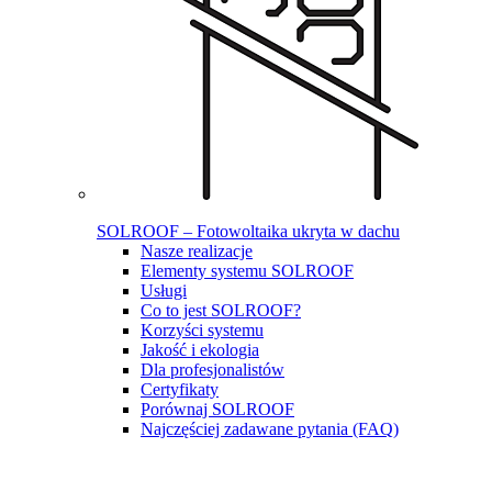
SOLROOF – Fotowoltaika ukryta w dachu
Nasze realizacje
Elementy systemu SOLROOF
Usługi
Co to jest SOLROOF?
Korzyści systemu
Jakość i ekologia
Dla profesjonalistów
Certyfikaty
Porównaj SOLROOF
Najczęściej zadawane pytania (FAQ)