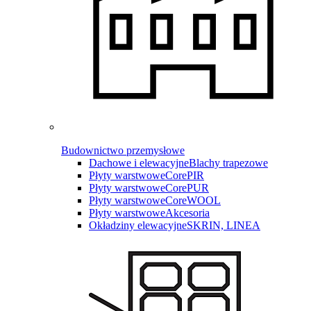
Budownictwo przemysłowe
Dachowe i elewacyjne
Blachy trapezowe
Płyty warstwowe
CorePIR
Płyty warstwowe
CorePUR
Płyty warstwowe
CoreWOOL
Płyty warstwowe
Akcesoria
Okładziny elewacyjne
SKRIN, LINEA