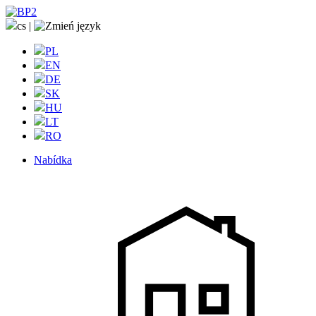
cs
|
PL
EN
DE
SK
HU
LT
RO
Nabídka