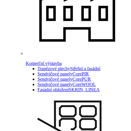
Komerční výstavba
Trapézové plechy
Střešní a fasádní
Sendvičové panely
CorePIR
Sendvičové panely
CorePUR
Sendvičové panely
CoreWOOL
Fasádní obložení
SKRIN, LINEA