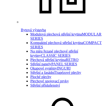
Bytová výstavba
Modulová plechová střešní krytina
MODULAR
SERIES
Kompaktní plechová střešní krytina
COMPACT
SERIES
Na míru řezané plechové střešní
krytiny
CLASSIC SERIES
Plechová střešní krytina
RETRO
Střešní panely
PANEL SERIES
Okapové systémy
INGURI
Střešní a fasádní
Trapézové plechy
Ploché plechy
Plechové spojovací prvky
Střešní příslušenství