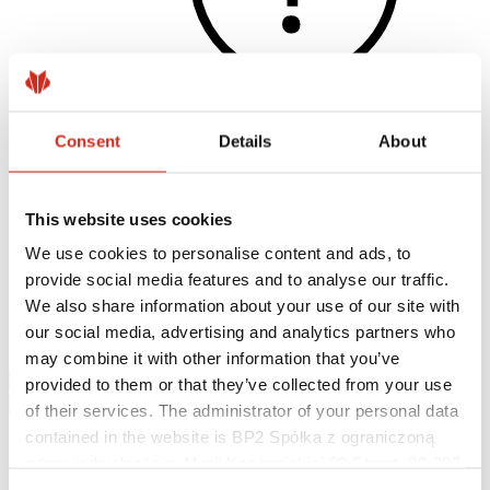
Consent
Details
About
Užitečné odkazy
Nátěry, barevnost a záruky
Registrace záruky
This website uses cookies
Realizace a inspirace
Soubory ke stažení
We use cookies to personalise content and ads, to
Najít zhotovitele
provide social media features and to analyse our traffic.
Kde koupit?
Knihovny BIM
We also share information about your use of our site with
Ke stažení
our social media, advertising and analytics partners who
Kontakt
may combine it with other information that you’ve
provided to them or that they’ve collected from your use
of their services. The administrator of your personal data
contained in the website is BP2 Spółka z ograniczoną
odpowiedzialnością, Marii Konopnickiej 29 Street, 30-302
Kraków. KRS 0000369912, NIP 6762431701, REGON