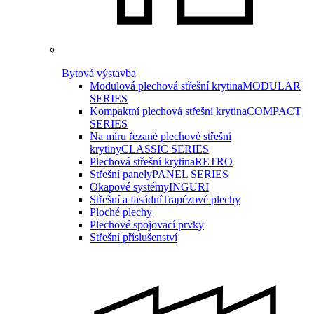
Bytová výstavba
Modulová plechová střešní krytina
MODULAR
SERIES
Kompaktní plechová střešní krytina
COMPACT
SERIES
Na míru řezané plechové střešní
krytiny
CLASSIC SERIES
Plechová střešní krytina
RETRO
Střešní panely
PANEL SERIES
Okapové systémy
INGURI
Střešní a fasádní
Trapézové plechy
Ploché plechy
Plechové spojovací prvky
Střešní příslušenství