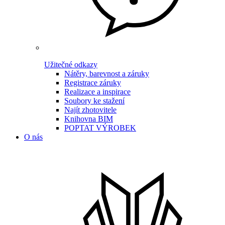
Užitečné odkazy
Nátěry, barevnost a záruky
Registrace záruky
Realizace a inspirace
Soubory ke stažení
Najít zhotovitele
Knihovna BIM
POPTAT VÝROBEK
O nás