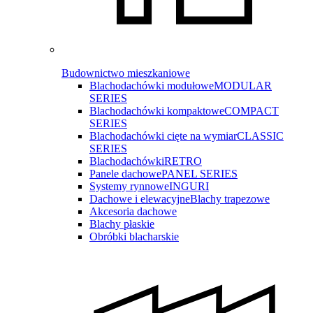
Budownictwo mieszkaniowe
Blachodachówki modułowe
MODULAR
SERIES
Blachodachówki kompaktowe
COMPACT
SERIES
Blachodachówki cięte na wymiar
CLASSIC
SERIES
Blachodachówki
RETRO
Panele dachowe
PANEL SERIES
Systemy rynnowe
INGURI
Dachowe i elewacyjne
Blachy trapezowe
Akcesoria dachowe
Blachy płaskie
Obróbki blacharskie