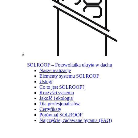
SOLROOF – Fotowoltaika ukryta w dachu
Nasze realizacje
Elementy systemu SOLROOF
Usługi
Co to jest SOLROOF?
Korzyści systemu
Jakość i ekologia
Dla profesjonalistów
Certyfikaty
Porównaj SOLROOF
Najczęściej zadawane pytania (FAQ)