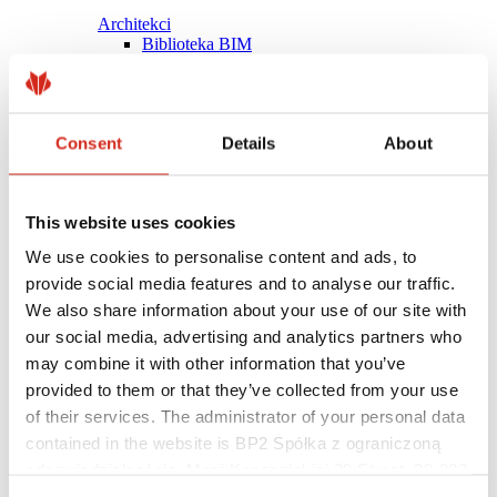
Architekci
Biblioteka BIM
Modele 3D
Plugin Revit BP2
Consent
Details
About
This website uses cookies
We use cookies to personalise content and ads, to
provide social media features and to analyse our traffic.
We also share information about your use of our site with
our social media, advertising and analytics partners who
may combine it with other information that you’ve
provided to them or that they’ve collected from your use
of their services. The administrator of your personal data
contained in the website is BP2 Spółka z ograniczoną
Pomocne linki
Powłoki, kolorystyka i gwarancje
odpowiedzialnością, Marii Konopnickiej 29 Street, 30-302
Rejestracja gwarancji
Kraków. KRS 0000369912, NIP 6762431701, REGON