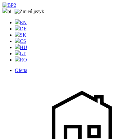
pl
|
EN
DE
SK
CS
HU
LT
RO
Oferta