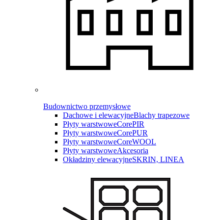
Budownictwo przemysłowe
Dachowe i elewacyjne
Blachy trapezowe
Płyty warstwowe
CorePIR
Płyty warstwowe
CorePUR
Płyty warstwowe
CoreWOOL
Płyty warstwowe
Akcesoria
Okładziny elewacyjne
SKRIN, LINEA