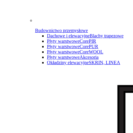
Budownictwo przemysłowe
Dachowe i elewacyjne
Blachy trapezowe
Płyty warstwowe
CorePIR
Płyty warstwowe
CorePUR
Płyty warstwowe
CoreWOOL
Płyty warstwowe
Akcesoria
Okładziny elewacyjne
SKRIN, LINEA