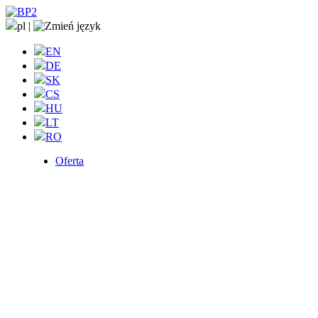
pl
|
EN
DE
SK
CS
HU
LT
RO
Oferta