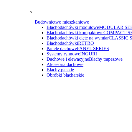
Budownictwo mieszkaniowe
Blachodachówki modułowe
MODULAR SER
Blachodachówki kompaktowe
COMPACT S
Blachodachówki cięte na wymiar
CLASSIC 
Blachodachówki
RETRO
Panele dachowe
PANEL SERIES
Systemy rynnowe
INGURI
Dachowe i elewacyjne
Blachy trapezowe
Akcesoria dachowe
Blachy płaskie
Obróbki blacharskie