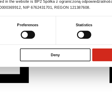
ned in the website is BP2 Spółka z ograniczoną odpowiedzialnośc
S 0000369912, NIP 6762431701, REGON 121387608.
Preferences
Statistics
Deny