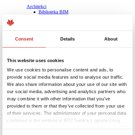
Architekci
Biblioteka BIM
Modele 3D
Plugin Revit BP2
Consent
Details
About
This website uses cookies
We use cookies to personalise content and ads, to
provide social media features and to analyse our traffic.
We also share information about your use of our site with
our social media, advertising and analytics partners who
may combine it with other information that you’ve
provided to them or that they’ve collected from your use
of their services. The administrator of your personal data
contained in the website is BP2 Spółka z ograniczoną
Pomocne linki
Powłoki, kolorystyka i gwarancje
odpowiedzialnością, Marii Konopnickiej 29 Street, 30-302
Rejestracja gwarancji
Kraków. KRS 0000369912, NIP 6762431701, REGON