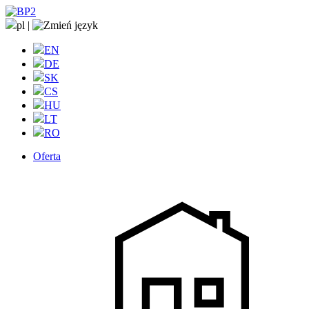
pl
|
EN
DE
SK
CS
HU
LT
RO
Oferta