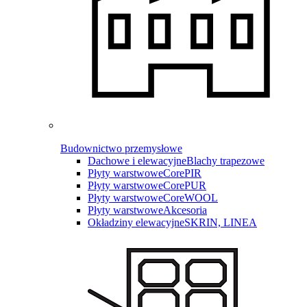
Budownictwo przemysłowe
Dachowe i elewacyjne
Blachy trapezowe
Płyty warstwowe
CorePIR
Płyty warstwowe
CorePUR
Płyty warstwowe
CoreWOOL
Płyty warstwowe
Akcesoria
Okładziny elewacyjne
SKRIN, LINEA