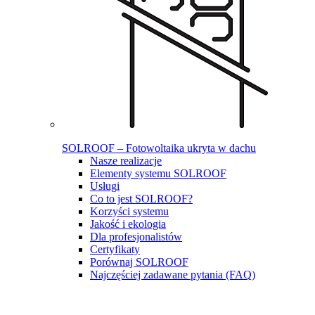
SOLROOF – Fotowoltaika ukryta w dachu
Nasze realizacje
Elementy systemu SOLROOF
Usługi
Co to jest SOLROOF?
Korzyści systemu
Jakość i ekologia
Dla profesjonalistów
Certyfikaty
Porównaj SOLROOF
Najczęściej zadawane pytania (FAQ)