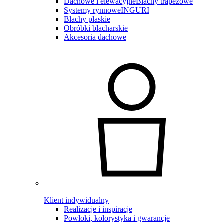
Dachowe i elewacyjne
Blachy trapezowe
Systemy rynnowe
INGURI
Blachy płaskie
Obróbki blacharskie
Akcesoria dachowe
Klient indywidualny
Realizacje i inspiracje
Powłoki, kolorystyka i gwarancje