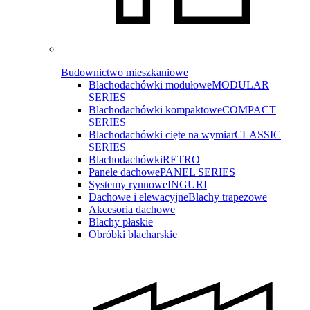
Budownictwo mieszkaniowe
Blachodachówki modułowe
MODULAR
SERIES
Blachodachówki kompaktowe
COMPACT
SERIES
Blachodachówki cięte na wymiar
CLASSIC
SERIES
Blachodachówki
RETRO
Panele dachowe
PANEL SERIES
Systemy rynnowe
INGURI
Dachowe i elewacyjne
Blachy trapezowe
Akcesoria dachowe
Blachy płaskie
Obróbki blacharskie