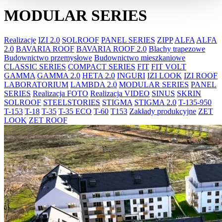
MODULAR SERIES
Realizacje
IZI 2.0
SOLROOF
PANEL SERIES
ZIPP
ALFA
ALFA
2.0
BAVARIA ROOF
BAVARIA ROOF 2.0
Blachy trapezowe
Budownictwo przemysłowe
Budownictwo mieszkaniowe
CLASSIC SERIES
COMPACT SERIES
FIT
FIT VOLT
GAMMA
GAMMA 2.0
HETA 2.0
INGURI
IZI LOOK
IZI ROOF
LABORATORIUM
LAMBDA 2.0
MODULAR SERIES
PANEL
SERIES
Realizacja FOTO
Realizacja VIDEO
SINUS
SKRIN
SOLROOF
STEELSTORIES
STIGMA
STIGMA 2.0
T-135-950
T-153
T-18
T-35
T-35 ECO
T-60
T153
Zakłady produkcyjne
ZET
LOOK
ZET ROOF