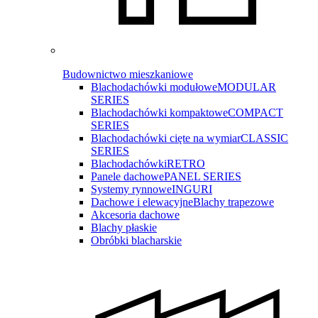
Budownictwo mieszkaniowe
Blachodachówki modułowe
MODULAR
SERIES
Blachodachówki kompaktowe
COMPACT
SERIES
Blachodachówki cięte na wymiar
CLASSIC
SERIES
Blachodachówki
RETRO
Panele dachowe
PANEL SERIES
Systemy rynnowe
INGURI
Dachowe i elewacyjne
Blachy trapezowe
Akcesoria dachowe
Blachy płaskie
Obróbki blacharskie