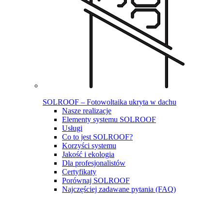
SOLROOF – Fotowoltaika ukryta w dachu
Nasze realizacje
Elementy systemu SOLROOF
Usługi
Co to jest SOLROOF?
Korzyści systemu
Jakość i ekologia
Dla profesjonalistów
Certyfikaty
Porównaj SOLROOF
Najczęściej zadawane pytania (FAQ)