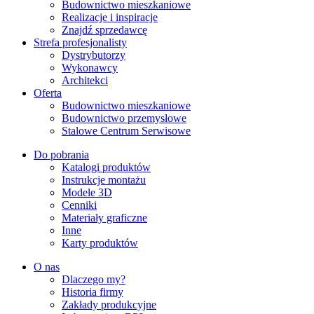
Budownictwo mieszkaniowe
Realizacje i inspiracje
Znajdź sprzedawcę
Strefa profesjonalisty
Dystrybutorzy
Wykonawcy
Architekci
Oferta
Budownictwo mieszkaniowe
Budownictwo przemysłowe
Stalowe Centrum Serwisowe
Do pobrania
Katalogi produktów
Instrukcje montażu
Modele 3D
Cenniki
Materiały graficzne
Inne
Karty produktów
O nas
Dlaczego my?
Historia firmy
Zakłady produkcyjne