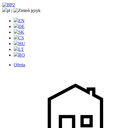
pl
|
EN
DE
SK
CS
HU
LT
RO
Oferta