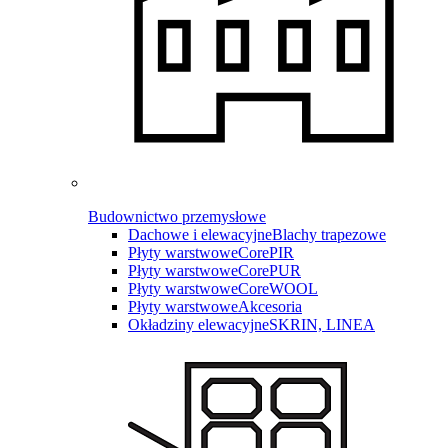
Budownictwo przemysłowe
Dachowe i elewacyjne
Blachy trapezowe
Płyty warstwowe
CorePIR
Płyty warstwowe
CorePUR
Płyty warstwowe
CoreWOOL
Płyty warstwowe
Akcesoria
Okładziny elewacyjne
SKRIN, LINEA