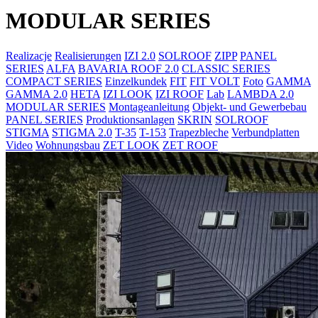
MODULAR SERIES
Realizacje
Realisierungen
IZI 2.0
SOLROOF
ZIPP
PANEL
SERIES
ALFA
BAVARIA ROOF 2.0
CLASSIC SERIES
COMPACT SERIES
Einzelkundek
FIT
FIT VOLT
Foto
GAMMA
GAMMA 2.0
HETA
IZI LOOK
IZI ROOF
Lab
LAMBDA 2.0
MODULAR SERIES
Montageanleitung
Objekt- und Gewerbebau
PANEL SERIES
Produktionsanlagen
SKRIN
SOLROOF
STIGMA
STIGMA 2.0
T-35
T-153
Trapezbleche
Verbundplatten
Video
Wohnungsbau
ZET LOOK
ZET ROOF