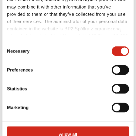
may combine it with other information that you’ve
provided to them or that they’ve collected from your use
of their services. The administrator of your personal data
contained in the website is BP2 Spółka z ograniczoną
Hilfreiche Links
odpowiedzialnością, Marii Konopnickiej 29 Street, 30-302
Beschichtungen, Farben und Garantien
Kraków. KRS 0000369912, NIP 6762431701, REGON
Consent
Garantie-Registrierung
121387608.
Necessary
Herunterladen
Selection
Montagefirma suchen
BIM-Bibliothek
PRODUKT ANFRAGEN
Preferences
Für Fachleute
Statistics
Marketing
Allow all