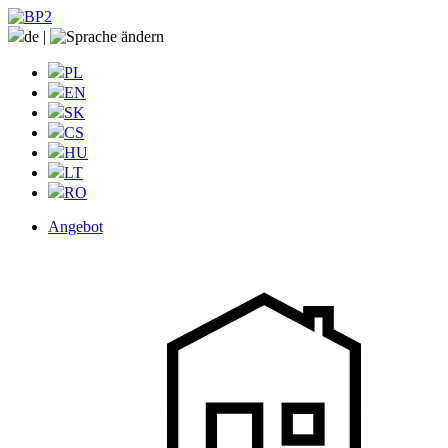
de
|
PL
EN
SK
CS
HU
LT
RO
Angebot