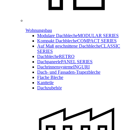
Wohnungsbau
Modulare Dachbleche
MODULAR SERIES
Kompakt Dachbleche
COMPACT SERIES
Auf Maß geschnittene Dachbleche
CLASSIC
SERIES
Dachbleche
RETRO
Dachpaneele
PANEL SERIES
Dachrinnensysteme
INGURI
Dach- und Fassaden-
Trapezbleche
Flache Bleche
Kantteile
Dachzubehör